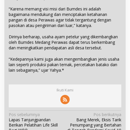
“Karena memang visi misi dari Bumdes ini adalah
bagaimana mendukung dan menciptakan ketahanan
pangan di desa Perawas agar tidak tergantung dengan
pasokan atau pengiriman dari luar,” katanya.
Dirinya berharap, usaha ayam petelur yang dikembangkan
oleh Bumdes Medang Perawas dapat terus berkembang
dan meningkatkan pendapatan asli desa tersebut.
“Kedepannya kami juga akan mengembangkan jenis usaha
lain seperti produksi pakan ternak, percetakan batako dan
lain sebagainya,” ujar Yahya.*
Ikuti Kami
N
Pos sebelumnya
Pos berikutnya
Lapas Tanjungpandan
Bang Merek, Eksis Tarik
a
Berikan Pelatihan Life Skill
Penumpang yang Bertahan
v