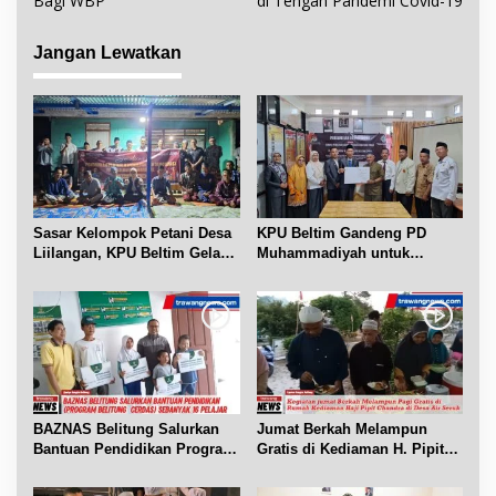
Bagi WBP
di Tengah Pandemi Covid-19
i
g
Jangan Lewatkan
a
s
i
p
o
s
Sasar Kelompok Petani Desa
KPU Beltim Gandeng PD
Liilangan, KPU Beltim Gelar
Muhammadiyah untuk
Sosdiklih
Pendidikan Pemilih
BAZNAS Belitung Salurkan
Jumat Berkah Melampun
Bantuan Pendidikan Program
Gratis di Kediaman H. Pipit
Belitung Cerdas
Chandra Desa Air Seruk