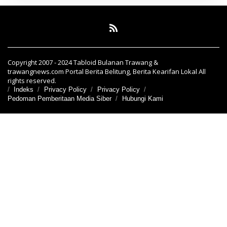
Copyright 2007 - 2024 Tabloid Bulanan Trawang &
trawangnews.com Portal Berita Belitung, Berita Kearifan Lokal All
rights reserved.
Indeks
Privacy Policy
Privacy Policy
Pedoman Pemberitaan Media Siber
Hubungi Kami