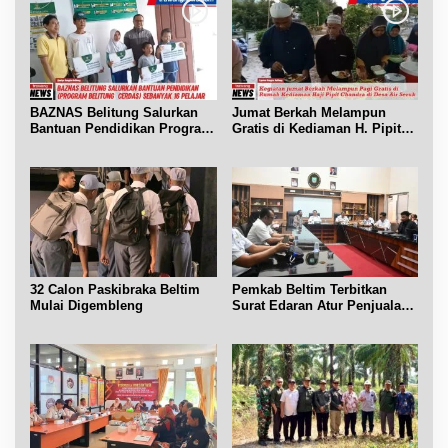
BAZNAS Belitung Salurkan
Jumat Berkah Melampun
Bantuan Pendidikan Program
Gratis di Kediaman H. Pipit
Belitung Cerdas
Chandra Desa Air Seruk
32 Calon Paskibraka Beltim
Pemkab Beltim Terbitkan
Mulai Digembleng
Surat Edaran Atur Penjualan
BBM Subsidi