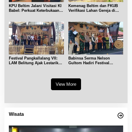
KPU Beltim Jalani Visitasi KI
Kemenag Beltim dan FKUB
Babel: Perkuat Keterbukaan
Verifikasi Lahan Gereja di
Informasi Publik
Simpang Renggiang
Festival Pangkallalang VII:
Babinsa Serma Nelson
LAM Belitung Ajak Lestarikan
Gultom Hadiri Festival
Budaya
Kelurahan Pangkal Lalang
View More
Wisata