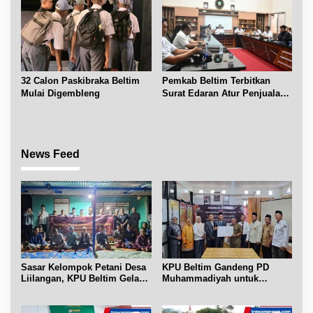
32 Calon Paskibraka Beltim
Pemkab Beltim Terbitkan
Mulai Digembleng
Surat Edaran Atur Penjualan
BBM Subsidi
News Feed
Sasar Kelompok Petani Desa
KPU Beltim Gandeng PD
Liilangan, KPU Beltim Gelar
Muhammadiyah untuk
Sosdiklih
Pendidikan Pemilih