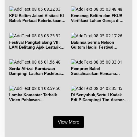
KPU Beltim Jalani Visitasi KI
Kemenag Beltim dan FKUB
Babel: Perkuat Keterbukaan
Verifikasi Lahan Gereja di
Informasi Publik
Simpang Renggiang
Festival Pangkallalang VII:
Babinsa Serma Nelson
LAM Belitung Ajak Lestarikan
Gultom Hadiri Festival
Budaya
Kelurahan Pangkal Lalang
Serda Afrizal Kurniawan
Pemprov Babel
Dampingi Latihan Paskibra
Sosialisasikan Rencana
Kecamatan Dendang
Penerbitan IPR di Gantung
Lomba Komentar Terbaik
Di Senyubuk,Sertu I Kadek
Video Pahlawan
Edi P Dampingi Tim Asesor
Hanandjoeddin bagi Siswa
UNESCO Global Geopark
View More