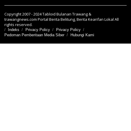
Copyright 2007 - 2024 Tabloid Bulanan Trawang &
trawangnews.com Portal Berita Belitung, Berita Kearifan Lokal All
rights reserved.
Indeks
Privacy Policy
Privacy Policy
Pedoman Pemberitaan Media Siber
Hubungi Kami