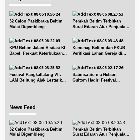
s
i
p
32 Calon Paskibraka Beltim
Pemkab Beltim Terbitkan
Mulai Digembleng
Surat Edaran Atur Penjualan
o
BBM Subsidi
s
KPU Beltim Jalani Visitasi KI
Kemenag Beltim dan FKUB
Babel: Perkuat Keterbukaan
Verifikasi Lahan Gereja di
Informasi Publik
Simpang Renggiang
Festival Pangkallalang VII:
Babinsa Serma Nelson
LAM Belitung Ajak Lestarikan
Gultom Hadiri Festival
Budaya
Kelurahan Pangkal Lalang
News Feed
32 Calon Paskibraka Beltim
Pemkab Beltim Terbitkan
Mulai Digembleng
Surat Edaran Atur Penjualan
BBM Subsidi