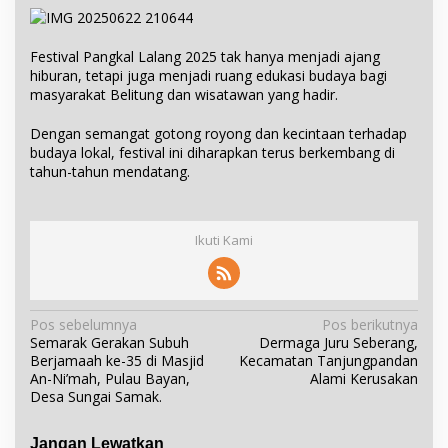
Festival Pangkal Lalang 2025 tak hanya menjadi ajang
hiburan, tetapi juga menjadi ruang edukasi budaya bagi
masyarakat Belitung dan wisatawan yang hadir.
Dengan semangat gotong royong dan kecintaan terhadap
budaya lokal, festival ini diharapkan terus berkembang di
tahun-tahun mendatang.
Ikuti Kami
N
Pos sebelumnya
Pos berikutnya
Semarak Gerakan Subuh
Dermaga Juru Seberang,
a
Berjamaah ke-35 di Masjid
Kecamatan Tanjungpandan
v
An-Ni’mah, Pulau Bayan,
Alami Kerusakan
i
Desa Sungai Samak.
g
a
Jangan Lewatkan