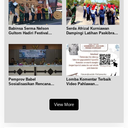
Babinsa Serma Nelson
Serda Afrizal Kurniawan
Gultom Hadiri Festival
Dampingi Latihan Paskibra
Kelurahan Pangkal Lalang
Kecamatan Dendang
Pemprov Babel
Lomba Komentar Terbaik
Sosialisasikan Rencana
Video Pahlawan
Penerbitan IPR di Gantung
Hanandjoeddin bagi Siswa
View More