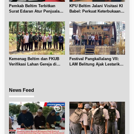
Pemkab Beltim Terbitkan
KPU Beltim Jalani Visitasi KI
Surat Edaran Atur Penjualan
Babel: Perkuat Keterbukaan
BBM Subsidi
Informasi Publik
Kemenag Beltim dan FKUB
Festival Pangkallalang VII:
Verifikasi Lahan Gereja di
LAM Belitung Ajak Lestarikan
Simpang Renggiang
Budaya
News Feed