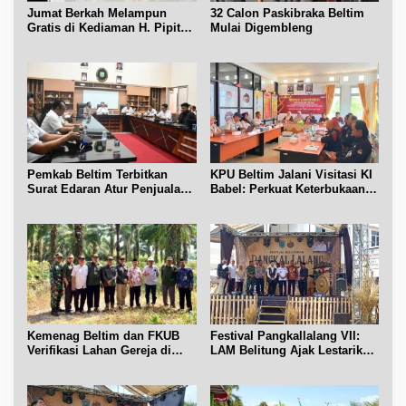
Jumat Berkah Melampun
32 Calon Paskibraka Beltim
Gratis di Kediaman H. Pipit
Mulai Digembleng
Chandra Desa Air Seruk
Pemkab Beltim Terbitkan
KPU Beltim Jalani Visitasi KI
Surat Edaran Atur Penjualan
Babel: Perkuat Keterbukaan
BBM Subsidi
Informasi Publik
Kemenag Beltim dan FKUB
Festival Pangkallalang VII:
Verifikasi Lahan Gereja di
LAM Belitung Ajak Lestarikan
Simpang Renggiang
Budaya