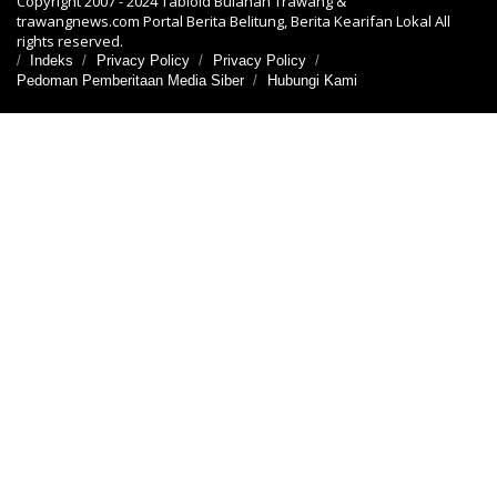
Copyright 2007 - 2024 Tabloid Bulanan Trawang &
trawangnews.com Portal Berita Belitung, Berita Kearifan Lokal All
rights reserved.
Indeks
Privacy Policy
Privacy Policy
Pedoman Pemberitaan Media Siber
Hubungi Kami