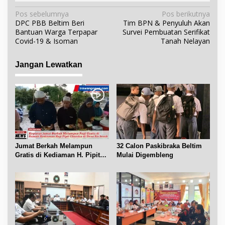
N
Pos sebelumnya
Pos berikutnya
DPC PBB Beltim Beri
Tim BPN & Penyuluh Akan
a
Bantuan Warga Terpapar
Survei Pembuatan Serifikat
v
Covid-19 & Isoman
Tanah Nelayan
i
g
Jangan Lewatkan
a
s
i
p
o
s
Jumat Berkah Melampun
32 Calon Paskibraka Beltim
Gratis di Kediaman H. Pipit
Mulai Digembleng
Chandra Desa Air Seruk