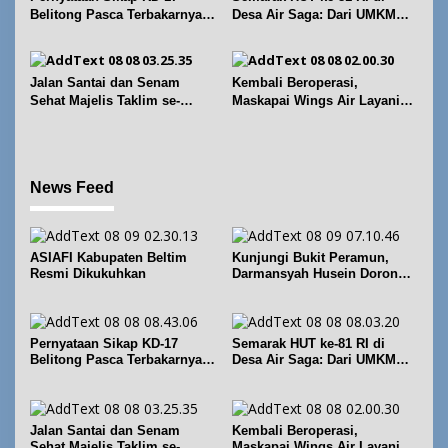
Belitong Pasca Terbakarnya
Desa Air Saga: Dari UMKM
Fasilitas PT. TImah Tbk
hingga Sejumlah Lomba
Jalan Santai dan Senam
Kembali Beroperasi,
Sehat Majelis Taklim se-
Maskapai Wings Air Layani
Kecamatan Sijuk
Rute Belitung-Pangkalpinang
News Feed
ASIAFI Kabupaten Beltim
Kunjungi Bukit Peramun,
Resmi Dikukuhkan
Darmansyah Husein Dorong
Geosite Babel Naik Kelas
Pernyataan Sikap KD-17
Semarak HUT ke-81 RI di
Belitong Pasca Terbakarnya
Desa Air Saga: Dari UMKM
Fasilitas PT. TImah Tbk
hingga Sejumlah Lomba
Jalan Santai dan Senam
Kembali Beroperasi,
Sehat Majelis Taklim se-
Maskapai Wings Air Layani