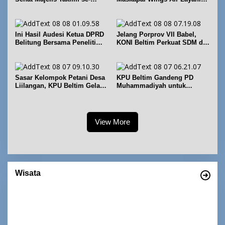
Kecamatan Sijuk
Rute Belitung-Pangkalpinang
Ini Hasil Audesi Ketua DPRD
Jelang Porprov VII Babel,
Belitung Bersama Peneliti
KONI Beltim Perkuat SDM di
IPB dan Prancis
bidang keolahragaan
Sasar Kelompok Petani Desa
KPU Beltim Gandeng PD
Liilangan, KPU Beltim Gelar
Muhammadiyah untuk
Sosdiklih
Pendidikan Pemilih
View More
Empat Warisan Budaya Tak Benda dari
Provinsi Babel Terima Sertifikat dan
Wisata
Penghargaan dari Menteri Pendidikan dan
Di Bangka Belitung, Wisata Belitung
|
4 Desember 2023
Kebudayaan RI