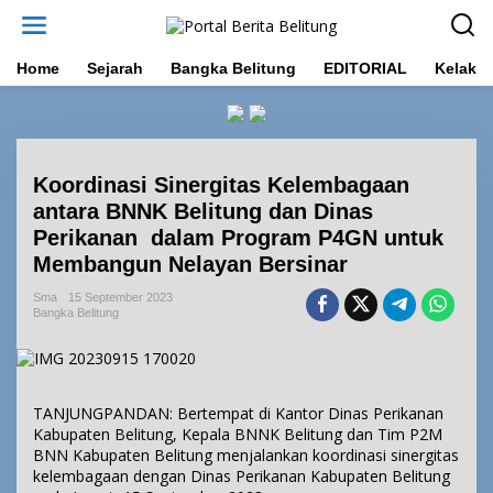
L
e
w
a
Home
Sejarah
Bangka Belitung
EDITORIAL
Kelakar
t
i
k
e
k
Koordinasi Sinergitas Kelembagaan
o
n
antara BNNK Belitung dan Dinas
t
Perikanan dalam Program P4GN untuk
e
Membangun Nelayan Bersinar
n
Sma
15 September 2023
Bangka Belitung
TANJUNGPANDAN: Bertempat di Kantor Dinas Perikanan
Kabupaten Belitung, Kepala BNNK Belitung dan Tim P2M
BNN Kabupaten Belitung menjalankan koordinasi sinergitas
kelembagaan dengan Dinas Perikanan Kabupaten Belitung