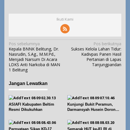
Ikuti Kami
N
Pos sebelumnya
Pos berikutnya
Kepala BNNK Belitung, Dr.
Sukses Kelola Lahan Tidur:
a
Nasrudin, S.Ag., M.M.Pd.,
Kadivpas Panen Hasil
v
Menjadi Narsum Di Acara
Pertanian di Lapas
i
LDKS Anti Narkoba di MAN
Tanjungpandan
1 Belitung
g
a
Jangan Lewatkan
s
i
p
ASIAFI Kabupaten Beltim
Kunjungi Bukit Peramun,
o
Resmi Dikukuhkan
Darmansyah Husein Dorong
s
Geosite Babel Naik Kelas
Pernyataan Sikap KD-17
Semarak HUT ke-81 RI di