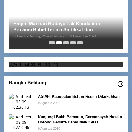
I
S
p
Di 
ASIAFI Kabupaten Beltim Resmi Dikukuhkan
Bangka Belitung
ASIAFI Kabupaten Beltim Resmi Dikukuhkan
9 Agustus 2026
Kunjungi Bukit Peramun, Darmansyah Husein
Dorong Geosite Babel Naik Kelas
9 Agustus 2026