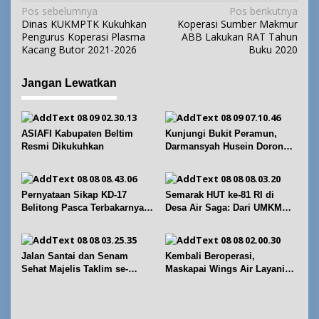
N
Pos sebelumnya
Pos berikutnya
Dinas KUKMPTK Kukuhkan
Koperasi Sumber Makmur
a
Pengurus Koperasi Plasma
ABB Lakukan RAT Tahun
v
Kacang Butor 2021-2026
Buku 2020
i
g
Jangan Lewatkan
a
s
i
ASIAFI Kabupaten Beltim
Kunjungi Bukit Peramun,
p
Resmi Dikukuhkan
Darmansyah Husein Dorong
Geosite Babel Naik Kelas
o
s
Pernyataan Sikap KD-17
Semarak HUT ke-81 RI di
Belitong Pasca Terbakarnya
Desa Air Saga: Dari UMKM
Fasilitas PT. TImah Tbk
hingga Sejumlah Lomba
Jalan Santai dan Senam
Kembali Beroperasi,
Sehat Majelis Taklim se-
Maskapai Wings Air Layani
Kecamatan Sijuk
Rute Belitung-Pangkalpinang