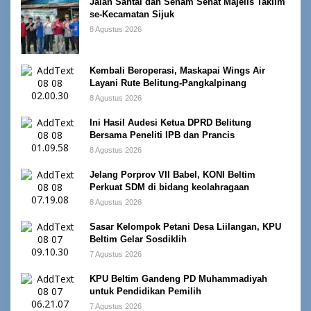
Jalan Santai dan Senam Sehat Majelis Taklim
se-Kecamatan Sijuk
8 Agustus 2026
Kembali Beroperasi, Maskapai Wings Air
Layani Rute Belitung-Pangkalpinang
8 Agustus 2026
Ini Hasil Audesi Ketua DPRD Belitung
Bersama Peneliti IPB dan Prancis
8 Agustus 2026
Jelang Porprov VII Babel, KONI Beltim
Perkuat SDM di bidang keolahragaan
8 Agustus 2026
Sasar Kelompok Petani Desa Liilangan, KPU
Beltim Gelar Sosdiklih
7 Agustus 2026
KPU Beltim Gandeng PD Muhammadiyah
untuk Pendidikan Pemilih
7 Agustus 2026