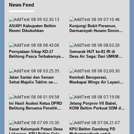
News Feed
ASIAFI Kabupaten Beltim
Kunjungi Bukit Peramun,
Resmi Dikukuhkan
Darmansyah Husein Dorong
Geosite Babel Naik Kelas
Pernyataan Sikap KD-17
Semarak HUT ke-81 RI di
Belitong Pasca Terbakarnya
Desa Air Saga: Dari UMKM
Fasilitas PT. TImah Tbk
hingga Sejumlah Lomba
Jalan Santai dan Senam
Kembali Beroperasi,
Sehat Majelis Taklim se-
Maskapai Wings Air Layani
Kecamatan Sijuk
Rute Belitung-Pangkalpinang
Ini Hasil Audesi Ketua DPRD
Jelang Porprov VII Babel,
Belitung Bersama Peneliti
KONI Beltim Perkuat SDM di
IPB dan Prancis
bidang keolahragaan
Sasar Kelompok Petani Desa
KPU Beltim Gandeng PD
Liilangan, KPU Beltim Gelar
Muhammadiyah untuk