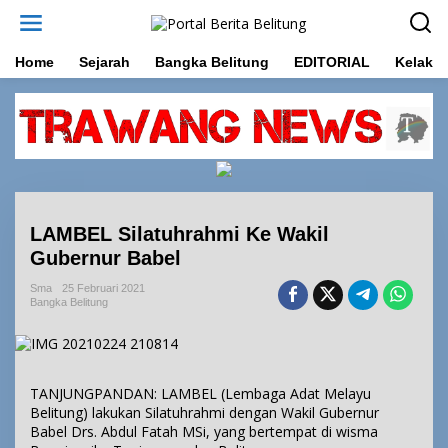
L
e
w
a
Home
Sejarah
Bangka Belitung
EDITORIAL
Kelakar
t
i
k
e
k
o
n
t
e
LAMBEL Silatuhrahmi Ke Wakil
n
Gubernur Babel
Sma
25 Februari 2021
Bangka Belitung
TANJUNGPANDAN: LAMBEL (Lembaga Adat Melayu
Belitung) lakukan Silatuhrahmi dengan Wakil Gubernur
Babel Drs. Abdul Fatah MSi, yang bertempat di wisma