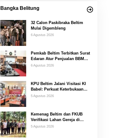
Bangka Belitung
32 Calon Paskibraka Beltim
Mulai Digembleng
6 Agustus 2026
Pemkab Beltim Terbitkan Surat
Edaran Atur Penjualan BBM
Subsidi
6 Agustus 2026
KPU Beltim Jalani Visitasi KI
Babel: Perkuat Keterbukaan
Informasi Publik
5 Agustus 2026
Kemenag Beltim dan FKUB
Verifikasi Lahan Gereja di
Simpang Renggiang
5 Agustus 2026