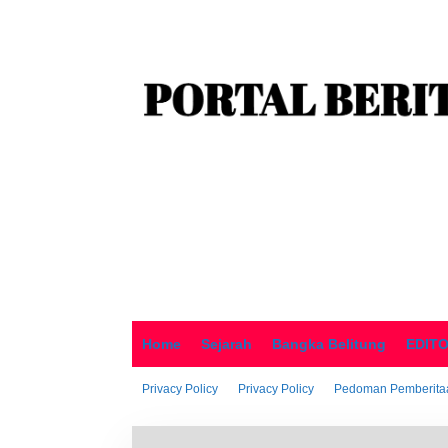
o
n
t
e
n
Home
Sejarah
Bangka Belitung
EDIT
Privacy Policy
Privacy Policy
Pedoman Pemberitaa