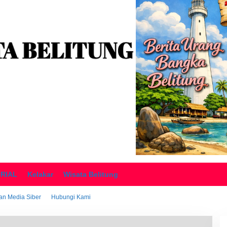
ORIAL
Kelakar
Wisata Belitung
n Media Siber
Hubungi Kami