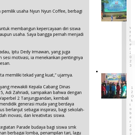
P
a
r
u
g
i
a pemilik usaha Nyun Nyun Coffee, berbagi
3
l
e
0
P
a
N
l
r
u
O
a
o
V
g untuk membangun kepercayaan diri siswa
B
r
v
E
maupun usaha. Saya bangga pernah menjadi
e
M
a
i
l
B
n
n
E
i
S
s
R
t
adau, Iptu Dedy Irmawan, yang juga
e
2
i
u
m sesi motivasi, ia menekankan pentingnya
0
n
B
n
2
esan.
i
a
3
g
d
b
,
ta memiliki tekad yang kuat,” ujarnya.
a
e
D
L
n
l
i
A
B
T
yang mewakili Kepala Cabang Dinas
g
1
M
u
e
 5, Adi Zahriadi, sampaikan bahwa dengan
a
2
B
d
O
r
g
aperbel 2 Tanjungpandan, kembali
e
K
a
i
a
endidik generasi muda yang berdaya
l
T
y
m
s
rus berlanjut sebagai inspirasi, bagi sekolah-
O
i
a
a
B
K
h inovasi, dan kreativitas siswa.
t
E
D
S
e
u
R
e
e
g
2
n
 kegiatan Parade budaya bagi siswa smk
s
r
i
0
g
an berbagai lomba, penampilan tari, lagu
a
2
t