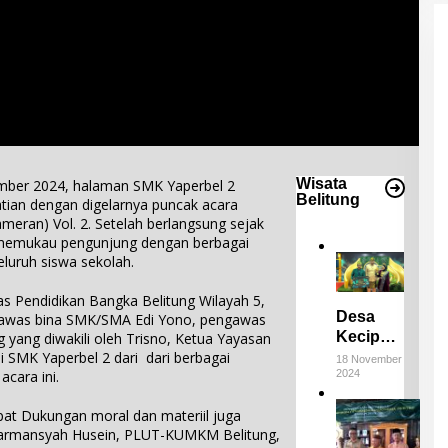
Wisata
er 2024, halaman SMK Yaperbel 2
Belitung
tian dengan digelarnya puncak acara
meran) Vol. 2. Setelah berlangsung sejak
l memukau pengunjung dengan berbagai
luruh siswa sekolah.
nas Pendidikan Bangka Belitung Wilayah 5,
Desa
engawas bina SMK/SMA Edi Yono, pengawas
Keciput
g yang diwakili oleh Trisno, Ketua Yayasan
Raih
i SMK Yaperbel 2 dari dari berbagai
18 November
2024
cara ini.
Juara III
di ADWI
E
at Dukungan moral dan materiil juga
2024:
m
. Darmansyah Husein, PLUT-KUMKM Belitung,
Pratiwi
p
4