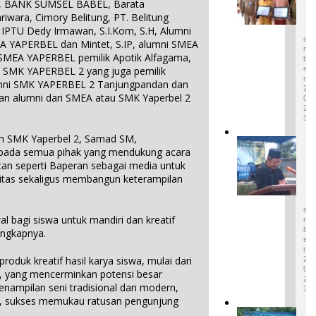
, BANK SUMSEL BABEL, Barata
Perucha
a
D
riwara, Cimory Belitung, PT. Belitung
,S.S.,M.H
E
t
 IPTU Dedy Irmawan, S.I.Kom, S.H, Alumni
S
.,NL.P,
W
E
EA YAPERBEL dan Mintet, S.IP, alumni SMEA
Kepala
a
M
 SMEA YAPERBEL pemilik Apotik Alfagama,
B
r
Desa
E
i SMK YAPERBEL 2 yang juga pemilik
i
Keciput
R
lumni SMK YAPERBEL 2 Tanjungpandan dan
s
2
Sampaik
an alumni dari SMEA atau SMK Yaperbel 2
a
0
an rasa
2
n
syukurn
3
B
ya atas
u
h SMK Yaperbel 2, Samad SM,
I
penghar
d
epada semua pihak yang mendukung acara
k
gaan ini.
a
tan seperti Baperan sebagai media untuk
o
1
y
itas sekaligus membangun keterampilan
n
D
a
E
P
T
S
i
E
a
n
l bagi siswa untuk mandiri dan kreatif
M
k
B
t
ungkapnya.
B
E
u
R
e
M
roduk kreatif hasil karya siswa, mulai dari
2
n
a
0
as, yang mencerminkan potensi besar
d
2
s
penampilan seni tradisional dan modern,
a
3
u
ama, sukses memukau ratusan pengunjung
d
k
P
a