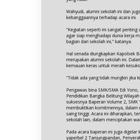
Wahyudi, alumni sekolah ini dan jug
kebanggaannya terhadap acara ini.
“Kegiatan seperti ini sangat pentin
agar siap menghadapi dunia kerja 
bagian dari sekolah ini,” katanya.
Hal senada diungkapkan Kapolsek B
merupakan alumni sekolah ini. Dala
kemauan keras untuk meraih kesuks
“Tidak ada yang tidak mungkin jika ki
Pengawas bina SMK/SMA Edi Yono, 
Pendidikan Bangka Belitung Wilayah
suksesnya Baperan Volume 2, SMK Y
membuktikan komitmennya, dalam m
saing tinggi. Acara ini diharapkan, te
sekolah lain, dalam menciptakan wada
Pada acara baperan ini juga digelar
yaperbel 2 Tanjungpandan, Penyerah