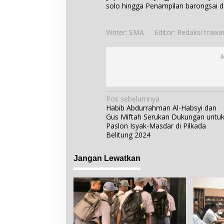
solo hingga Penampilan barongsai 
Writer: SMA
Editor: Redaksi tra
I
N
Pos sebelumnya
Habib Abdurrahman Al-Habsyi dan
a
Gus Miftah Serukan Dukungan untu
v
Paslon Isyak-Masdar di Pilkada
i
Belitung 2024
g
Jangan Lewatkan
a
s
i
p
o
s