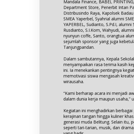
Mandala Finance, BABEL PRINTING
Department Store, Penerbit Intan Pa
Distribusindo Raya, Kapolsek Badau
SMEA Yaperbel, Syahrial alumni SM
YAPERBEL, Sudianto, S.Pd.I, alumni
Rusdianto, S.I.Kom, Wahyudi, alumn
nyunyun coffe, Santo, orangtua a
sejumlah sponsor yang juga kebetul
Tanjungpandan.
Dalam sambutannya, Kepala Sekola
menyampaikan rasa terima kasih k
ini. Ia menekankan pentingnya kegia
memotivasi siswa mengasah kreativ
wirausaha.
“Kami berharap acara ini menjadi awa
dalam dunia kerja maupun usaha,” 
Kegiatan ini menghadirkan berbagai p
kerajinan tangan hingga kuliner kh
generasi muda Belitung. Selain itu, 
seperti tari-tarian, musik, dan dr
yang hadir.