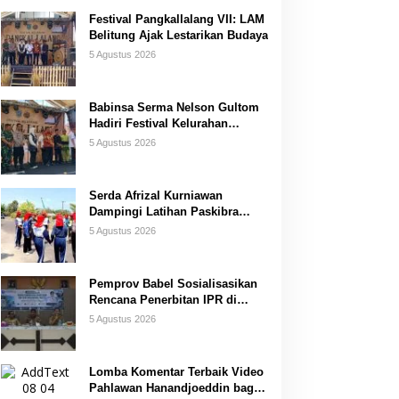
Festival Pangkallalang VII: LAM
Belitung Ajak Lestarikan Budaya
5 Agustus 2026
Babinsa Serma Nelson Gultom
Hadiri Festival Kelurahan
Pangkal Lalang
5 Agustus 2026
Serda Afrizal Kurniawan
Dampingi Latihan Paskibra
Kecamatan Dendang
5 Agustus 2026
Pemprov Babel Sosialisasikan
Rencana Penerbitan IPR di
Gantung
5 Agustus 2026
Lomba Komentar Terbaik Video
Pahlawan Hanandjoeddin bagi