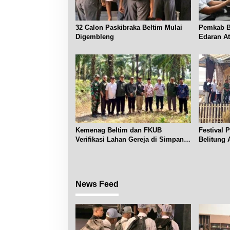
32 Calon Paskibraka Beltim Mulai
Pemkab Be
Digembleng
Edaran A
Subsidi
Kemenag Beltim dan FKUB
Festival 
Verifikasi Lahan Gereja di Simpang
Belitung 
Renggiang
News Feed