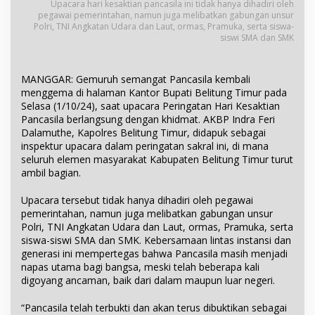
Upacara hari kesaktian pancasila ini tidak hanya dihadiri oleh
pegawai pemerintahan, namun juga melibatkan gabungan unsur
Polri, TNI Angkatan Udara dan Laut, ormas, Pramuka, serta siswa-
siswi SMA dan SMK
MANGGAR: Gemuruh semangat Pancasila kembali
menggema di halaman Kantor Bupati Belitung Timur pada
Selasa (1/10/24), saat upacara Peringatan Hari Kesaktian
Pancasila berlangsung dengan khidmat. AKBP Indra Feri
Dalamuthe, Kapolres Belitung Timur, didapuk sebagai
inspektur upacara dalam peringatan sakral ini, di mana
seluruh elemen masyarakat Kabupaten Belitung Timur turut
ambil bagian.
Upacara tersebut tidak hanya dihadiri oleh pegawai
pemerintahan, namun juga melibatkan gabungan unsur
Polri, TNI Angkatan Udara dan Laut, ormas, Pramuka, serta
siswa-siswi SMA dan SMK. Kebersamaan lintas instansi dan
generasi ini mempertegas bahwa Pancasila masih menjadi
napas utama bagi bangsa, meski telah beberapa kali
digoyang ancaman, baik dari dalam maupun luar negeri.
“Pancasila telah terbukti dan akan terus dibuktikan sebagai