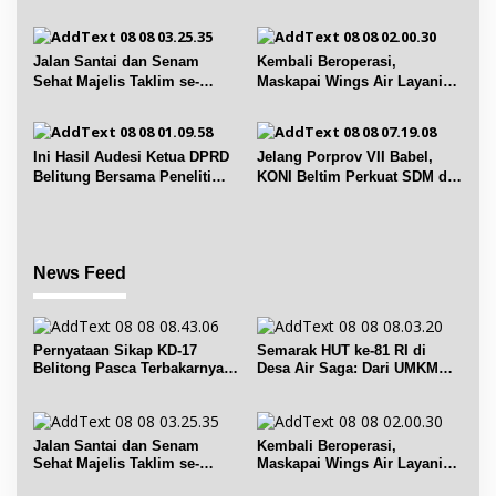
Fasilitas PT. TImah Tbk
hingga Sejumlah Lomba
Jalan Santai dan Senam
Kembali Beroperasi,
Sehat Majelis Taklim se-
Maskapai Wings Air Layani
Kecamatan Sijuk
Rute Belitung-Pangkalpinang
Ini Hasil Audesi Ketua DPRD
Jelang Porprov VII Babel,
Belitung Bersama Peneliti
KONI Beltim Perkuat SDM di
IPB dan Prancis
bidang keolahragaan
News Feed
Pernyataan Sikap KD-17
Semarak HUT ke-81 RI di
Belitong Pasca Terbakarnya
Desa Air Saga: Dari UMKM
Fasilitas PT. TImah Tbk
hingga Sejumlah Lomba
Jalan Santai dan Senam
Kembali Beroperasi,
Sehat Majelis Taklim se-
Maskapai Wings Air Layani
Kecamatan Sijuk
Rute Belitung-Pangkalpinang