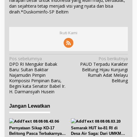
harapan besar untuk Indonesia yang lebih maju, berdaulat,
dan sejahtera tetap menjadi visi yang nyata dan bisa
diraih.*Duskominfo-SP Beltim
Ikuti Kami
N
Pos sebelumnya
Pos berikutnya
DPD RI Mengukir Babak
PAUD Terpadu Karakter
a
Baru: Sultan Baktiar
Belitung Hijau Kunjungi
v
Najamudin Pimpin
Rumah Adat Melayu
i
Komposisi Pimpinan Baru,
Belitung
Begini kata Senator Babel Ir.
g
H. Darmansyah Husein
a
s
Jangan Lewatkan
i
p
o
Pernyataan Sikap KD-17
Semarak HUT ke-81 RI di
s
Belitong Pasca Terbakarnya
Desa Air Saga: Dari UMKM