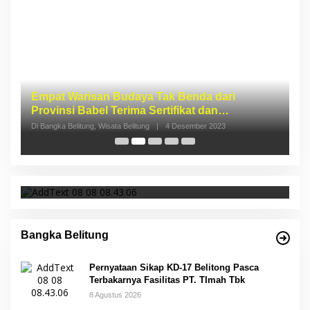
I
S
p
Di 
Pernyataan Sikap KD-17 Belitong Pasca
Terbakarnya Fasilitas PT. TImah Tbk
Bangka Belitung
Pernyataan Sikap KD-17 Belitong Pasca
Terbakarnya Fasilitas PT. TImah Tbk
8 Agustus 2026