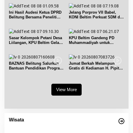
Ini Hasil Audesi Ketua DPRD
Jelang Porprov VII Babel,
Belitung Bersama Peneliti
KONI Beltim Perkuat SDM di
IPB dan Prancis
bidang keolahragaan
Sasar Kelompok Petani Desa
KPU Beltim Gandeng PD
Liilangan, KPU Beltim Gelar
Muhammadiyah untuk
Sosdiklih
Pendidikan Pemilih
BAZNAS Belitung Salurkan
Jumat Berkah Melampun
Bantuan Pendidikan Program
Gratis di Kediaman H. Pipit
Belitung Cerdas
Chandra Desa Air Seruk
View More
Empat Warisan Budaya Tak Benda dari
Provinsi Babel Terima Sertifikat dan
Wisata
Penghargaan dari Menteri Pendidikan dan
Di Bangka Belitung, Wisata Belitung
|
4 Desember 2023
Kebudayaan RI