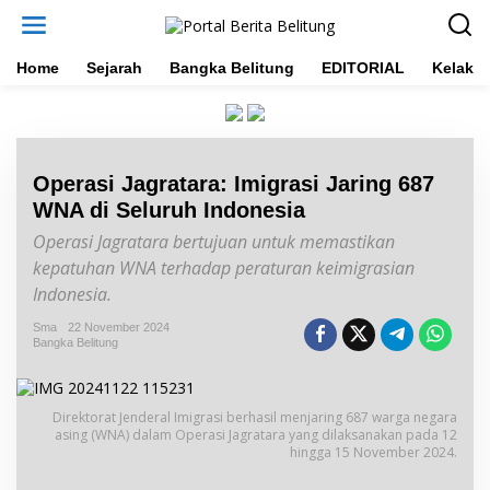
L
e
w
a
Home
Sejarah
Bangka Belitung
EDITORIAL
Kelakar
t
i
k
e
k
Operasi Jagratara: Imigrasi Jaring 687
o
n
WNA di Seluruh Indonesia
t
Operasi Jagratara bertujuan untuk memastikan
e
n
kepatuhan WNA terhadap peraturan keimigrasian
Indonesia.
Sma
22 November 2024
Bangka Belitung
Direktorat Jenderal Imigrasi berhasil menjaring 687 warga negara
asing (WNA) dalam Operasi Jagratara yang dilaksanakan pada 12
hingga 15 November 2024.