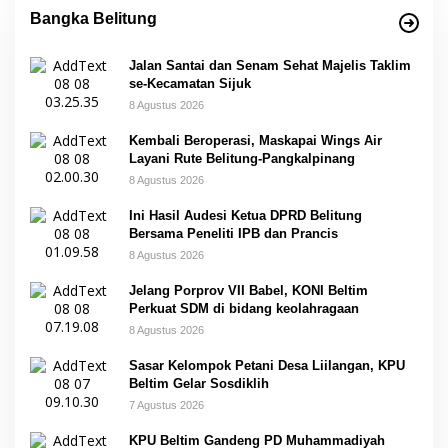
Bangka Belitung
Jalan Santai dan Senam Sehat Majelis Taklim
se-Kecamatan Sijuk
8 Agustus 2026
Kembali Beroperasi, Maskapai Wings Air
Layani Rute Belitung-Pangkalpinang
8 Agustus 2026
Ini Hasil Audesi Ketua DPRD Belitung
Bersama Peneliti IPB dan Prancis
8 Agustus 2026
Jelang Porprov VII Babel, KONI Beltim
Perkuat SDM di bidang keolahragaan
8 Agustus 2026
Sasar Kelompok Petani Desa Liilangan, KPU
Beltim Gelar Sosdiklih
7 Agustus 2026
KPU Beltim Gandeng PD Muhammadiyah