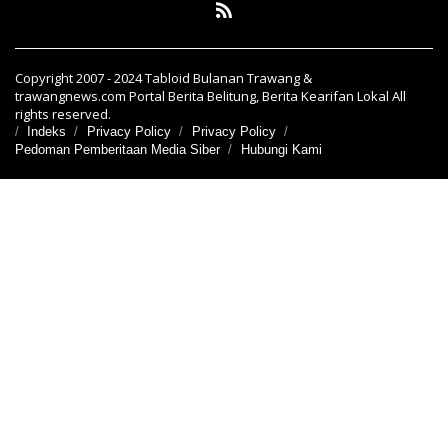
Copyright 2007 - 2024 Tabloid Bulanan Trawang &
trawangnews.com Portal Berita Belitung, Berita Kearifan Lokal All
rights reserved.
Indeks
Privacy Policy
Privacy Policy
Pedoman Pemberitaan Media Siber
Hubungi Kami