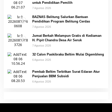
untuk Pendidikan Pemilih
7 Agustus 2026
BAZNAS Belitung Salurkan Bantuan
Pendidikan Program Belitung Cerdas
7 Agustus 2026
Jumat Berkah Melampun Gratis di Kediaman
H. Pipit Chandra Desa Air Seruk
7 Agustus 2026
32 Calon Paskibraka Beltim Mulai Digembleng
6 Agustus 2026
Pemkab Beltim Terbitkan Surat Edaran Atur
Penjualan BBM Subsidi
6 Agustus 2026