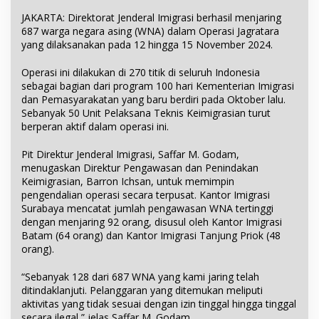
JAKARTA: Direktorat Jenderal Imigrasi berhasil menjaring
687 warga negara asing (WNA) dalam Operasi Jagratara
yang dilaksanakan pada 12 hingga 15 November 2024.
Operasi ini dilakukan di 270 titik di seluruh Indonesia
sebagai bagian dari program 100 hari Kementerian Imigrasi
dan Pemasyarakatan yang baru berdiri pada Oktober lalu.
Sebanyak 50 Unit Pelaksana Teknis Keimigrasian turut
berperan aktif dalam operasi ini.
Pit Direktur Jenderal Imigrasi, Saffar M. Godam,
menugaskan Direktur Pengawasan dan Penindakan
Keimigrasian, Barron Ichsan, untuk memimpin
pengendalian operasi secara terpusat. Kantor Imigrasi
Surabaya mencatat jumlah pengawasan WNA tertinggi
dengan menjaring 92 orang, disusul oleh Kantor Imigrasi
Batam (64 orang) dan Kantor Imigrasi Tanjung Priok (48
orang).
“Sebanyak 128 dari 687 WNA yang kami jaring telah
ditindaklanjuti. Pelanggaran yang ditemukan meliputi
aktivitas yang tidak sesuai dengan izin tinggal hingga tinggal
secara ilegal,” jelas Saffar M. Godam.