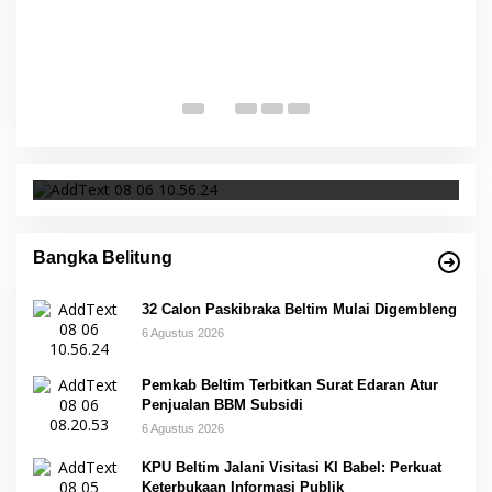
I
S
p
Di 
32 Calon Paskibraka Beltim Mulai Digembleng
Bangka Belitung
32 Calon Paskibraka Beltim Mulai Digembleng
6 Agustus 2026
Pemkab Beltim Terbitkan Surat Edaran Atur
Penjualan BBM Subsidi
6 Agustus 2026
KPU Beltim Jalani Visitasi KI Babel: Perkuat
Keterbukaan Informasi Publik