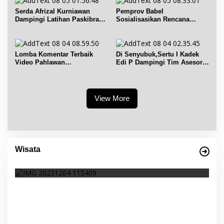
Serda Afrizal Kurniawan
Pemprov Babel
Dampingi Latihan Paskibra
Sosialisasikan Rencana
Kecamatan Dendang
Penerbitan IPR di Gantung
Lomba Komentar Terbaik
Di Senyubuk,Sertu I Kadek
Video Pahlawan
Edi P Dampingi Tim Asesor
Hanandjoeddin bagi Siswa
UNESCO Global Geopark
View More
Empat Warisan Budaya Tak Benda dari
Provinsi Babel Terima Sertifikat dan
Wisata
Penghargaan dari Menteri Pendidikan dan
Di Bangka Belitung, Wisata Belitung
|
4 Desember 2023
Kebudayaan RI