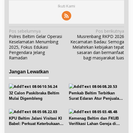
Ikuti Kami
N
Pos sebelumnya
Pos berikutnya
Polres Beltim Gelar Operasi
Musrenbang RKPD 2026
a
Keselamatan Menumbing
Kecamatan Badau: Semoga
v
2025, Fokus Edukasi
Melahirkan kebijakan tepat
i
Pengendara Jelang
sasaran dan bermanfaat
Ramadan
bagi masyarakat luas
g
a
Jangan Lewatkan
s
i
p
32 Calon Paskibraka Beltim
Pemkab Beltim Terbitkan
o
Mulai Digembleng
Surat Edaran Atur Penjualan
s
BBM Subsidi
KPU Beltim Jalani Visitasi KI
Kemenag Beltim dan FKUB
Babel: Perkuat Keterbukaan
Verifikasi Lahan Gereja di
Informasi Publik
Simpang Renggiang