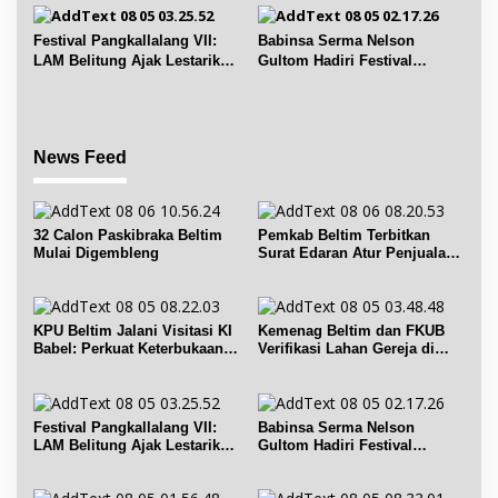
Festival Pangkallalang VII:
Babinsa Serma Nelson
LAM Belitung Ajak Lestarikan
Gultom Hadiri Festival
Budaya
Kelurahan Pangkal Lalang
News Feed
32 Calon Paskibraka Beltim
Pemkab Beltim Terbitkan
Mulai Digembleng
Surat Edaran Atur Penjualan
BBM Subsidi
KPU Beltim Jalani Visitasi KI
Kemenag Beltim dan FKUB
Babel: Perkuat Keterbukaan
Verifikasi Lahan Gereja di
Informasi Publik
Simpang Renggiang
Festival Pangkallalang VII:
Babinsa Serma Nelson
LAM Belitung Ajak Lestarikan
Gultom Hadiri Festival
Budaya
Kelurahan Pangkal Lalang