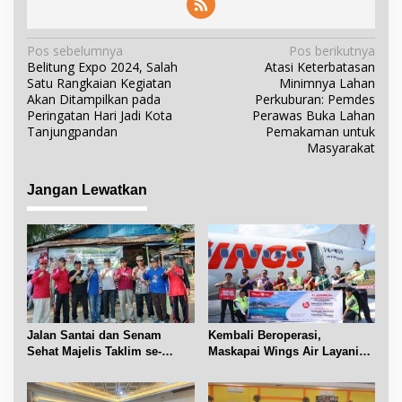
N
Pos sebelumnya
Pos berikutnya
Belitung Expo 2024, Salah
Atasi Keterbatasan
a
Satu Rangkaian Kegiatan
Minimnya Lahan
v
Akan Ditampilkan pada
Perkuburan: Pemdes
i
Peringatan Hari Jadi Kota
Perawas Buka Lahan
Tanjungpandan
Pemakaman untuk
g
Masyarakat
a
s
Jangan Lewatkan
i
p
o
s
Jalan Santai dan Senam
Kembali Beroperasi,
Sehat Majelis Taklim se-
Maskapai Wings Air Layani
Kecamatan Sijuk
Rute Belitung-Pangkalpinang