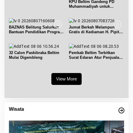
KPU Beltim Gandeng PD
Muhammadiyah untuk
Pendidikan Pemilih
BAZNAS Belitung Salurkan
Jumat Berkah Melampun
Bantuan Pendidikan Program
Gratis di Kediaman H. Pipit
Belitung Cerdas
Chandra Desa Air Seruk
32 Calon Paskibraka Beltim
Pemkab Beltim Terbitkan
Mulai Digembleng
Surat Edaran Atur Penjualan
BBM Subsidi
View More
Wisata