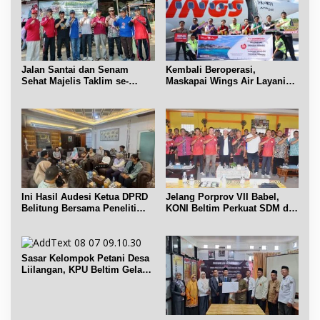
Jalan Santai dan Senam
Kembali Beroperasi,
Sehat Majelis Taklim se-
Maskapai Wings Air Layani
Kecamatan Sijuk
Rute Belitung-Pangkalpinang
Ini Hasil Audesi Ketua DPRD
Jelang Porprov VII Babel,
Belitung Bersama Peneliti
KONI Beltim Perkuat SDM di
IPB dan Prancis
bidang keolahragaan
Sasar Kelompok Petani Desa
Liilangan, KPU Beltim Gelar
Sosdiklih