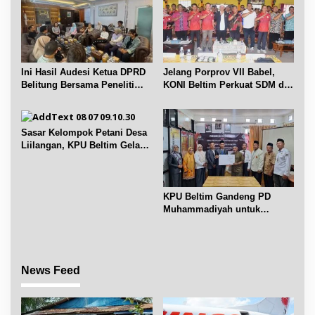
Ini Hasil Audesi Ketua DPRD
Jelang Porprov VII Babel,
Belitung Bersama Peneliti
KONI Beltim Perkuat SDM di
IPB dan Prancis
bidang keolahragaan
Sasar Kelompok Petani Desa
Liilangan, KPU Beltim Gelar
Sosdiklih
KPU Beltim Gandeng PD
Muhammadiyah untuk
Pendidikan Pemilih
News Feed