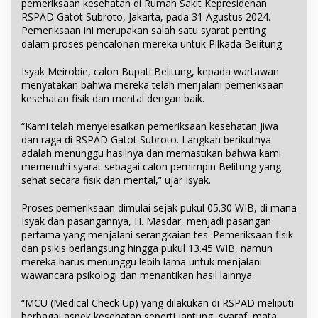
pemeriksaan kesehatan di Rumah Sakit Kepresidenan
RSPAD Gatot Subroto, Jakarta, pada 31 Agustus 2024.
Pemeriksaan ini merupakan salah satu syarat penting
dalam proses pencalonan mereka untuk Pilkada Belitung.
Isyak Meirobie, calon Bupati Belitung, kepada wartawan
menyatakan bahwa mereka telah menjalani pemeriksaan
kesehatan fisik dan mental dengan baik.
“Kami telah menyelesaikan pemeriksaan kesehatan jiwa
dan raga di RSPAD Gatot Subroto. Langkah berikutnya
adalah menunggu hasilnya dan memastikan bahwa kami
memenuhi syarat sebagai calon pemimpin Belitung yang
sehat secara fisik dan mental,” ujar Isyak.
Proses pemeriksaan dimulai sejak pukul 05.30 WIB, di mana
Isyak dan pasangannya, H. Masdar, menjadi pasangan
pertama yang menjalani serangkaian tes. Pemeriksaan fisik
dan psikis berlangsung hingga pukul 13.45 WIB, namun
mereka harus menunggu lebih lama untuk menjalani
wawancara psikologi dan menantikan hasil lainnya.
“MCU (Medical Check Up) yang dilakukan di RSPAD meliputi
berbagai aspek kesehatan seperti jantung, syaraf, mata,