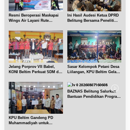
Resmi Beroperasi Maskapai
Ini Hasil Audesi Ketua DPRD
Wings Air Layani Rute
Belitung Bersama Peneliti
Belitung-Pangkalpinang
IPB dan Prancis
Jelang Porprov VII Babel,
Sasar Kelompok Petani Desa
KONI Beltim Perkuat SDM di
Liilangan, KPU Beltim Gelar
bidang keolahragaan
Sosdiklih
BAZNAS Belitung Salurkan
Bantuan Pendidikan Program
Belitung Cerdas
KPU Beltim Gandeng PD
Muhammadiyah untuk
Pendidikan Pemilih