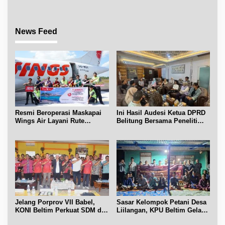
News Feed
Resmi Beroperasi Maskapai
Ini Hasil Audesi Ketua DPRD
Wings Air Layani Rute
Belitung Bersama Peneliti
Belitung-Pangkalpinang
IPB dan Prancis
Jelang Porprov VII Babel,
Sasar Kelompok Petani Desa
KONI Beltim Perkuat SDM di
Liilangan, KPU Beltim Gelar
bidang keolahragaan
Sosdiklih