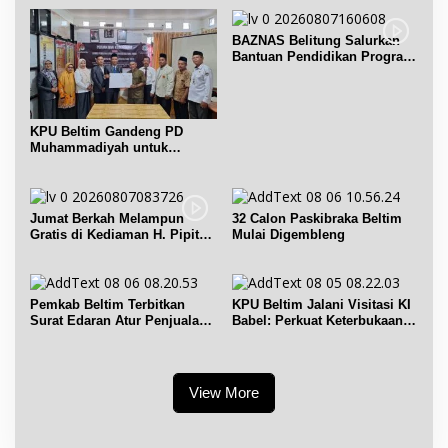
BAZNAS Belitung Salurkan
Bantuan Pendidikan Program
Belitung Cerdas
KPU Beltim Gandeng PD
Muhammadiyah untuk
Pendidikan Pemilih
Jumat Berkah Melampun
32 Calon Paskibraka Beltim
Gratis di Kediaman H. Pipit
Mulai Digembleng
Chandra Desa Air Seruk
Pemkab Beltim Terbitkan
KPU Beltim Jalani Visitasi KI
Surat Edaran Atur Penjualan
Babel: Perkuat Keterbukaan
BBM Subsidi
Informasi Publik
View More