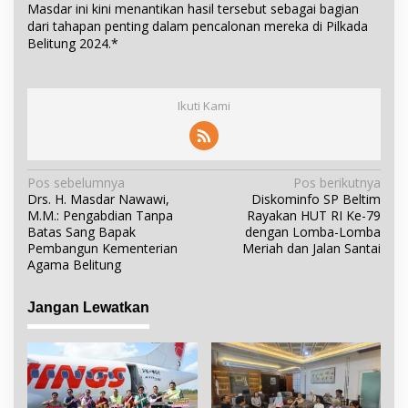
Masdar ini kini menantikan hasil tersebut sebagai bagian
dari tahapan penting dalam pencalonan mereka di Pilkada
Belitung 2024.*
Ikuti Kami
N
Pos sebelumnya
Pos berikutnya
Drs. H. Masdar Nawawi,
Diskominfo SP Beltim
a
M.M.: Pengabdian Tanpa
Rayakan HUT RI Ke-79
v
Batas Sang Bapak
dengan Lomba-Lomba
i
Pembangun Kementerian
Meriah dan Jalan Santai
Agama Belitung
g
a
Jangan Lewatkan
s
i
p
o
s