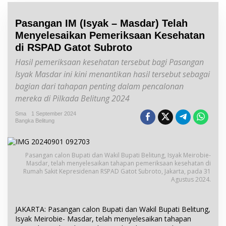
Pasangan IM (Isyak – Masdar) Telah
Menyelesaikan Pemeriksaan Kesehatan
di RSPAD Gatot Subroto
Hasil pemeriksaan kesehatan tersebut bagi Pasangan
Isyak Masdar ini kini menantikan hasil tersebut sebagai
bagian dari tahapan penting dalam pencalonan
mereka di Pilkada Belitung 2024
Sma
1 September 2024
Bangka Belitung
Pasangan calon Bupati dan Wakil Bupati Belitung, Isyak Meirobie-
Masdar, telah menyelesaikan tahapan pemeriksaan kesehatan di
Rumah Sakit Kepresidenan RSPAD Gatot Subroto, Jakarta, pada 31
Agustus 2024.
JAKARTA: Pasangan calon Bupati dan Wakil Bupati Belitung,
Isyak Meirobie- Masdar, telah menyelesaikan tahapan