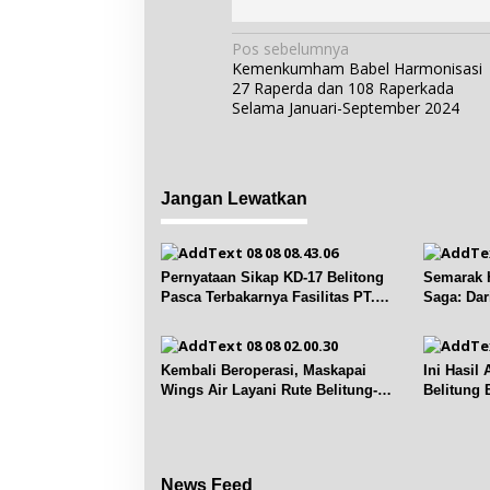
N
Pos sebelumnya
Kemenkumham Babel Harmonisasi
a
27 Raperda dan 108 Raperkada
v
Selama Januari-September 2024
i
g
a
Jangan Lewatkan
s
i
p
Pernyataan Sikap KD-17 Belitong
Semarak H
o
Pasca Terbakarnya Fasilitas PT.
Saga: Da
s
TImah Tbk
Lomba
Kembali Beroperasi, Maskapai
Ini Hasil
Wings Air Layani Rute Belitung-
Belitung 
Pangkalpinang
Prancis
News Feed