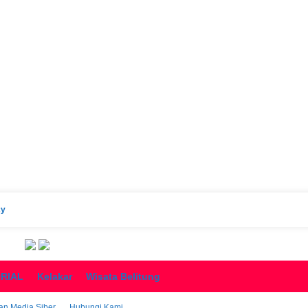
cy
ORIAL
Kelakar
Wisata Belitung
n Media Siber
Hubungi Kami