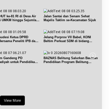
r
g
a
.
n
g
UT ke-81 RI di Desa Air
Jalan Santai dan Senam Sehat
P
ri UMKM hingga Sejumlah
Majelis Taklim se-Kecamatan Sijuk
e
s
i
 Audesi Ketua DPRD
Jelang Porprov VII Babel, KONI
s
Bersama Peneliti IPB dan
Beltim Perkuat SDM di bidang
e
keolahragaan
r
L
a
im Gandeng PD
BAZNAS Belitung Salurkan Bantuan
u
iyah untuk Pendidikan
Pendidikan Program Belitung
t
Cerdas
d
a
l
a
m
R
a
n
View More
g
k