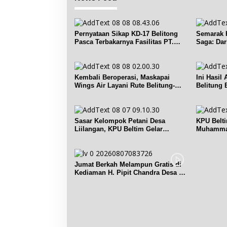
Pernyataan Sikap KD-17 Belitong
Semarak H
Pasca Terbakarnya Fasilitas PT.
Saga: Da
TImah Tbk
Lomba
Kembali Beroperasi, Maskapai
Ini Hasil
Wings Air Layani Rute Belitung-
Belitung 
Pangkalpinang
Prancis
Sasar Kelompok Petani Desa
KPU Belt
Liilangan, KPU Beltim Gelar
Muhammad
Sosdiklih
Pemilih
Jumat Berkah Melampun Gratis di
Kediaman H. Pipit Chandra Desa Air
Seruk