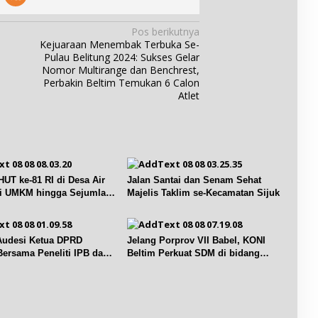
i
a
b
k
K
a
a
Pos berikutnya
e
n
n
Kejuaraan Menembak Terbuka Se-
c
g
d
Pulau Belitung 2024: Sukses Gelar
i
u
a
Nomor Multirange dan Benchrest,
p
n
n
Perbakin Beltim Temukan 6 Calon
u
a
K
Atlet
t
n
e
,
p
b
M
a
u
a
r
d
l
i
a
a
w
y
m
i
UT ke-81 RI di Desa Air
Jalan Santai dan Senam Sehat
a
K
s
ri UMKM hingga Sejumlah
Majelis Taklim se-Kecamatan Sijuk
a
e
a
n
m
t
R
e
a
I
r
B
 Audesi Ketua DPRD
Jelang Porprov VII Babel, KONI
i
e
Bersama Peneliti IPB dan
Beltim Perkuat SDM di bidang
a
l
keolahragaan
h
i
a
t
n
u
U
n