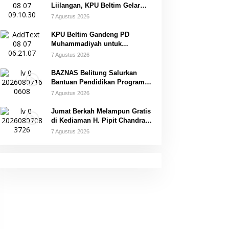
Liilangan, KPU Beltim Gelar
Sosdiklih
7 Agustus 2026
KPU Beltim Gandeng PD
Muhammadiyah untuk
Pendidikan Pemilih
7 Agustus 2026
BAZNAS Belitung Salurkan
Bantuan Pendidikan Program
Belitung Cerdas
7 Agustus 2026
Jumat Berkah Melampun Gratis
di Kediaman H. Pipit Chandra
Desa Air Seruk
7 Agustus 2026