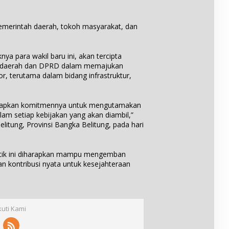
g
g
h
h
T
T
a
a
u
 pemerintah daerah, tokoh masyarakat, dan
r
r
m
g
u
b
a
n
a
ya para wakil baru ini, akan tercipta
a
a
n
ah daerah dan DPRD dalam memajukan
n
K
g
or, terutama dalam bidang infrastruktur,
d
e
S
a
l
e
r
a
b
i
gkapkan komitmennya untuk mengutamakan
y
a
M
a
am setiap kebijakan yang akan diambil,”
g
e
n
itung, Provinsi Bangka Belitung, pada hari
a
n
g
i
t
B
e
e
e
ntik ini diharapkan mampu mengemban
t
r
r
a
 kontribusi nyata untuk kesejahteraan
i
j
l
P
a
a
e
y
s
n
e
e
d
D
kuti Kami
p
i
e
e
d
s
m