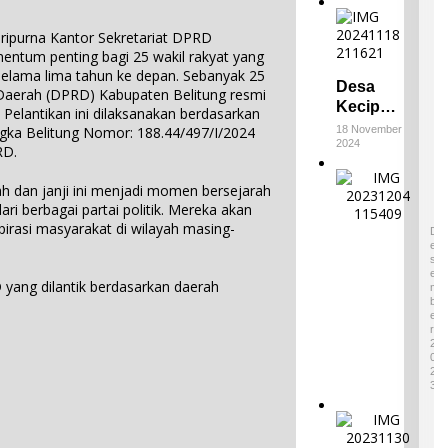
ripurna Kantor Sekretariat DPRD
entum penting bagi 25 wakil rakyat yang
elama lima tahun ke depan. Sebanyak 25
Desa
Daerah (DPRD) Kabupaten Belitung resmi
Keciput
 Pelantikan ini dilaksanakan berdasarkan
Raih
ka Belitung Nomor: 188.44/497/I/2024
18 November
2024
Juara III
RD.
di ADWI
E
2024:
 dan janji ini menjadi momen bersejarah
m
Pratiwi
ari berbagai partai politik. Mereka akan
p
4
Perucha
rasi masyarakat di wilayah masing-
a
D
,S.S.,M.H
E
t
S
.,NL.P,
W
E
 yang dilantik berdasarkan daerah
Kepala
a
M
B
r
Desa
E
i
Keciput
R
s
2
Sampaik
a
0
an rasa
2
n
syukurn
3
B
ya atas
u
I
penghar
d
k
gaan ini.
a