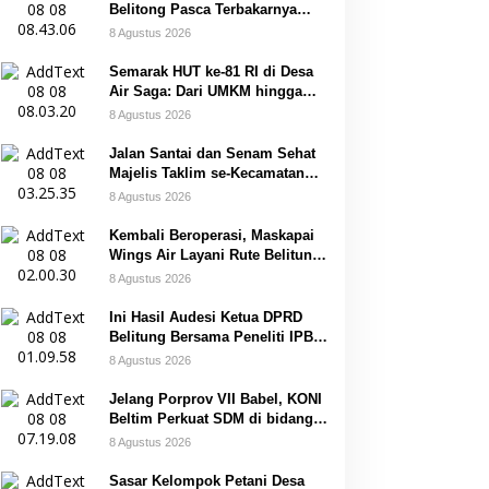
Belitong Pasca Terbakarnya
Fasilitas PT. TImah Tbk
8 Agustus 2026
Semarak HUT ke-81 RI di Desa
Air Saga: Dari UMKM hingga
Sejumlah Lomba
8 Agustus 2026
Jalan Santai dan Senam Sehat
Majelis Taklim se-Kecamatan
Sijuk
8 Agustus 2026
Kembali Beroperasi, Maskapai
Wings Air Layani Rute Belitung-
Pangkalpinang
8 Agustus 2026
Ini Hasil Audesi Ketua DPRD
Belitung Bersama Peneliti IPB
dan Prancis
8 Agustus 2026
Jelang Porprov VII Babel, KONI
Beltim Perkuat SDM di bidang
keolahragaan
8 Agustus 2026
Sasar Kelompok Petani Desa