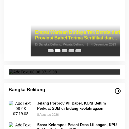
Empat Warisan Budaya Tak Benda dari
I
Provinsi Babel Terima Sertifikat dan
S
Penghargaan dari Menteri Pendidikan dan
p
Di Bangka Belitung, Wisata Belitung
|
4 Desember 2023
Di 
Kebudayaan RI
Jelang Porprov VII Babel, KONI Beltim Perkuat
SDM di bidang keolahragaan
Bangka Belitung
Jelang Porprov VII Babel, KONI Beltim
Perkuat SDM di bidang keolahragaan
8 Agustus 2026
Sasar Kelompok Petani Desa Liilangan, KPU