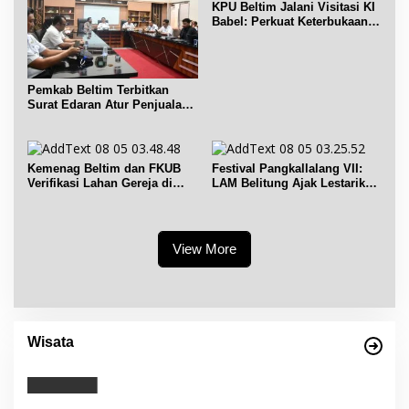
KPU Beltim Jalani Visitasi KI
Babel: Perkuat Keterbukaan
Informasi Publik
Pemkab Beltim Terbitkan
Surat Edaran Atur Penjualan
BBM Subsidi
Kemenag Beltim dan FKUB
Festival Pangkallalang VII:
Verifikasi Lahan Gereja di
LAM Belitung Ajak Lestarikan
Simpang Renggiang
Budaya
View More
Wisata