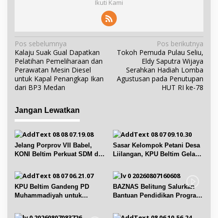
Ikuti Kami
N
Pos sebelumnya
Pos berikutnya
Kalaju Suak Gual Dapatkan
Tokoh Pemuda Pulau Seliu,
a
Pelatihan Pemeliharaan dan
Eldy Saputra Wijaya
v
Perawatan Mesin Diesel
Serahkan Hadiah Lomba
i
untuk Kapal Penangkap Ikan
Agustusan pada Penutupan
dari BP3 Medan
HUT RI ke-78
g
a
Jangan Lewatkan
s
i
p
Jelang Porprov VII Babel,
Sasar Kelompok Petani Desa
o
KONI Beltim Perkuat SDM di
Liilangan, KPU Beltim Gelar
s
bidang keolahragaan
Sosdiklih
KPU Beltim Gandeng PD
BAZNAS Belitung Salurkan
Muhammadiyah untuk
Bantuan Pendidikan Program
Pendidikan Pemilih
Belitung Cerdas