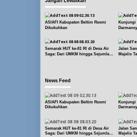
Jangan Lewatkan
a
s
i
p
ASIAFI Kabupaten Beltim Resmi
Kunjungi
Dikukuhkan
Darmansy
o
Geosite B
s
Semarak HUT ke-81 RI di Desa Air
Jalan San
Saga: Dari UMKM hingga Sejumlah
Majelis T
Lomba
News Feed
ASIAFI Kabupaten Beltim Resmi
Kunjungi
Dikukuhkan
Darmansy
Geosite B
Semarak HUT ke-81 RI di Desa Air
Jalan San
Saga: Dari UMKM hingga Sejumlah
Majelis T