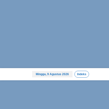
L
e
Minggu, 9 Agustus 2026
Indeks
w
a
t
i
k
e
k