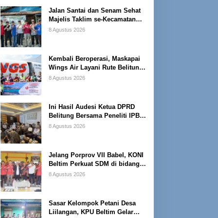
Jalan Santai dan Senam Sehat
Majelis Taklim se-Kecamatan
Sijuk
8 Agustus 2026
Kembali Beroperasi, Maskapai
Wings Air Layani Rute Belitung-
Pangkalpinang
8 Agustus 2026
Ini Hasil Audesi Ketua DPRD
Belitung Bersama Peneliti IPB
dan Prancis
8 Agustus 2026
Jelang Porprov VII Babel, KONI
Beltim Perkuat SDM di bidang
keolahragaan
8 Agustus 2026
Sasar Kelompok Petani Desa
Liilangan, KPU Beltim Gelar