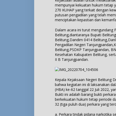
Kejaksaan adalah untuk melaksanak
mempunyai kekuatan hukum tetap ya
270 KUHAP yang terkait dengan ke
putusan pengadilan yang telah mem
menciptakan kepastian dan kemanf
Dalam acara ini turut mengundang
Belitung,diantaranya Bupati Belitu
Belitung,Dandim 0414 Belitung,Danl
Pengadilan Negeri Tanjungpandan,K
Belitung,PSDKP Tanjungpandan, BN
Kesehatan Kabupaten Belitung, ser
II B Tanjungpandan.
Kepala Kejaksaan Negeri Belitung D
bahwa kegiatan ini di laksanakan da
(HBA) ke-62 tanggal 22 Juli 2022, 
Bukti ini adalah barang bukti perka
berkekuatan hukum tetap periode da
32 (tiga puluh dua) perkara yang terdi
a. Perkara tindak pidana narkotika 