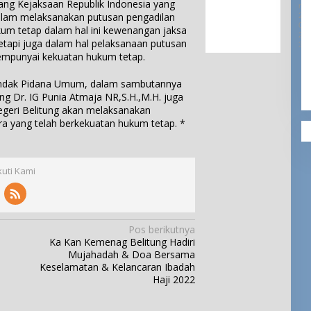
e
ang Kejaksaan Republik Indonesia yang
u
R
e
e
g
alam melaksanakan putusan pengadilan
2
n
s
r
i
0
um tetap dalam hal ini kewenangan jaksa
g
a
2
t
a
S
etapi juga dalam hal pelaksanaan putusan
3
B
i
t
e
mempunyai kekuatan hukum tetap.
u
f
a
b
l
i
n
u
indak Pidana Umum, dalam sambutannya
u
k
O
t
ng Dr. IG Punia Atmaja NR,S.H.,M.H. juga
h
a
l
D
eri Belitung akan melaksanakan
T
t
e
e
 yang telah berkekuatan hukum tetap. *
u
d
h
s
m
a
K
a
b
n
a
B
a
P
r
u
kuti Kami
n
e
a
l
g
n
n
u
g
g
h
h
T
T
a
a
Pos berikutnya
u
r
r
Ka Kan Kemenag Belitung Hadiri
m
g
u
Mujahadah & Doa Bersama
b
a
n
Keselamatan & Kelancaran Ibadah
a
a
a
Haji 2022
n
n
K
g
d
e
S