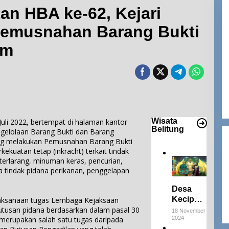
an HBA ke-62, Kejari
Pemusnahan Barang Bukti
um
Desa Keciput Raih Juara III di ADWI
2024: Pratiwi
Perucha,S.S.,M.H.,NL.P, Kepala
Di Bangka Belitung, Wisata Belitung
|
18 November
2024
Desa Keciput Sampaikan rasa
syukurnya atas penghargaan ini.
Wisata
li 2022, bertempat di halaman kantor
Belitung
ngelolaan Barang Bukti dan Barang
ng melakukan Pemusnahan Barang Bukti
kuatan tetap (inkracht) terkait tindak
terlarang, minuman keras, pencurian,
a tindak pidana perikanan, penggelapan
Desa
Keciput
laksanaan tugas Lembaga Kejaksaan
Raih
utusan pidana berdasarkan dalam pasal 30
18 November
2024
 merupakan salah satu tugas daripada
Juara III