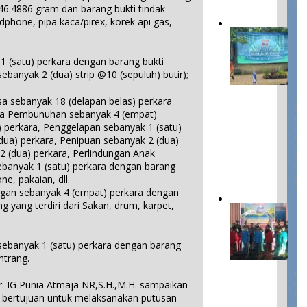
s
 46.4886 gram dan barang bukti tindak
a
3
u
dphone, pipa kaca/pirex, korek api gas,
d
k
P
a
P
a
r
u
g
i
1 (satu) perkara dengan barang bukti
3
l
e
0
P
banyak 2 (dua) strip @10 (sepuluh) butir);
a
N
l
r
u
O
a
o
V
a sebanyak 18 (delapan belas) perkara
B
r
v
E
dana Pembunuhan sebanyak 4 (empat)
e
M
a
i
) perkara, Penggelapan sebanyak 1 (satu)
l
B
n
n
E
i
dua) perkara, Penipuan sebanyak 2 (dua)
S
s
R
t
2 (dua) perkara, Perlindungan Anak
e
2
i
u
ebanyak 1 (satu) perkara dengan barang
0
n
B
n
2
e, pakaian, dll.
i
a
3
g
ngan sebanyak 4 (empat) perkara dengan
d
b
,
g yang terdiri dari Sakan, drum, karpet,
a
e
D
L
n
l
i
A
B
T
g
1
M
u
 sebanyak 1 (satu) perkara dengan barang
e
a
2
B
d
O
r
ntrang.
g
e
K
a
i
a
l
T
y
m
s
r. IG Punia Atmaja NR,S.H.,M.H. sampaikan
O
i
a
a
B
K
 bertujuan untuk melaksanakan putusan
t
E
D
S