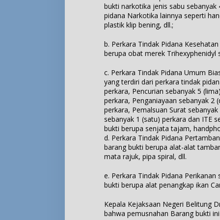
bukti narkotika jenis sabu sebanyak
pidana Narkotika lainnya seperti han
plastik klip bening, dll.;
b. Perkara Tindak Pidana Kesehatan 
berupa obat merek Trihexyphenidyl se
c. Perkara Tindak Pidana Umum Bias
yang terdiri dari perkara tindak pi
perkara, Pencurian sebanyak 5 (lima
perkara, Penganiayaan sebanyak 2 (
perkara, Pemalsuan Surat sebanyak 
sebanyak 1 (satu) perkara dan ITE s
bukti berupa senjata tajam, handphon
d. Perkara Tindak Pidana Pertamba
barang bukti berupa alat-alat tamban
mata rajuk, pipa spiral, dll.
e. Perkara Tindak Pidana Perikanan
bukti berupa alat penangkap ikan Ca
Kepala Kejaksaan Negeri Belitung D
bahwa pemusnahan Barang bukti ini