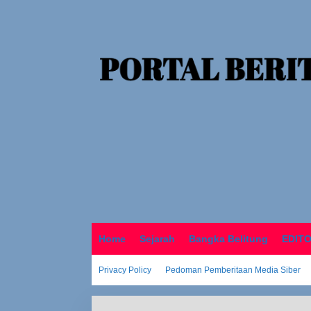
o
n
t
e
n
Home
Sejarah
Bangka Belitung
EDIT
Privacy Policy
Pedoman Pemberitaan Media Siber