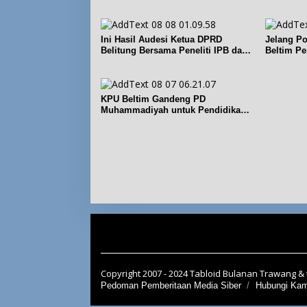
Lomba
Ini Hasil Audesi Ketua DPRD
Jelang Po
Belitung Bersama Peneliti IPB dan
Beltim Pe
Prancis
keolahra
KPU Beltim Gandeng PD
Muhammadiyah untuk Pendidikan
Pemilih
Copyright 2007 - 2024 Tabloid Bulanan Trawang & t
Pedoman Pemberitaan Media Siber
Hubungi Kam