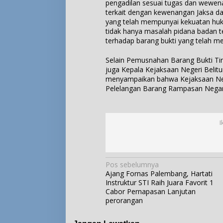
pengadilan sesuai tugas dan wewen
terkait dengan kewenangan Jaksa d
yang telah mempunyai kekuatan huk
tidak hanya masalah pidana badan t
terhadap barang bukti yang telah 
Selain Pemusnahan Barang Bukti T
juga Kepala Kejaksaan Negeri Belitu
menyampaikan bahwa Kejaksaan Neg
Pelelangan Barang Rampasan Negara
I
N
Pos sebelumnya
Ajang Fornas Palembang, Hartati
a
Instruktur STI Raih Juara Favorit 1
v
Cabor Pernapasan Lanjutan
i
perorangan
g