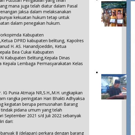
an Putusan Pengadilan yang telah
di ADWI
E
ng mana juga telah diatur dalam Pasal
2024:
m
wenangan Jaksa dalam melaksanakan
Pratiwi
p
4
punyai kekuatan hukum tetap untuk
Perucha
a
D
aatan dalam penegakan hukum.
,S.S.,M.H
E
t
S
.,NL.P,
W
E
 Forkopimda Kabupaten
Kepala
a
M
ng,Ketua DPRD kabupaten belitung, Kapolres
B
r
Desa
E
anud H. AS. Hanandjoeddin, Ketua
i
Keciput
R
epala Bea Cukai Kabupaten
s
2
Sampaik
N Kabupaten Belitung,Kepala Dinas
a
0
an rasa
2
ta Kepala Lembaga Permasyarakatan Kelas
n
syukurn
3
B
ya atas
u
I
penghar
d
k
gaan ini.
a
o
1
y
r. IG Punia Atmaja NR,S.H.,M.H. ungkapkan
n
D
a
E
lam rangka peringatan Hari Bhakti Adhyaksa
P
T
S
yang kegiatan berupa pemusnahan Barang
i
E
a
n
ra tindak pidana umum yang telah
M
k
B
t
ri September 2021 s/d Juli 2022 sebanyak
B
E
u
ri dari:
R
e
M
2
n
a
0
sebanyak 8 (delapan) perkara dengan barang
d
2