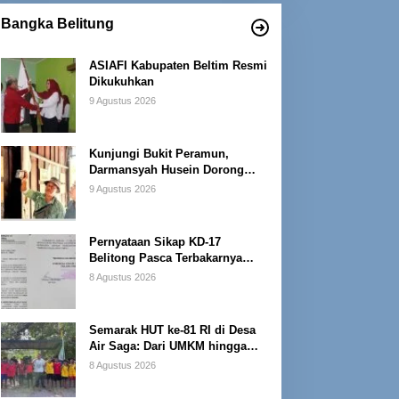
Bangka Belitung
ASIAFI Kabupaten Beltim Resmi
Dikukuhkan
9 Agustus 2026
Kunjungi Bukit Peramun,
Darmansyah Husein Dorong
Geosite Babel Naik Kelas
9 Agustus 2026
Pernyataan Sikap KD-17
Belitong Pasca Terbakarnya
Fasilitas PT. TImah Tbk
8 Agustus 2026
Semarak HUT ke-81 RI di Desa
Air Saga: Dari UMKM hingga
Sejumlah Lomba
8 Agustus 2026