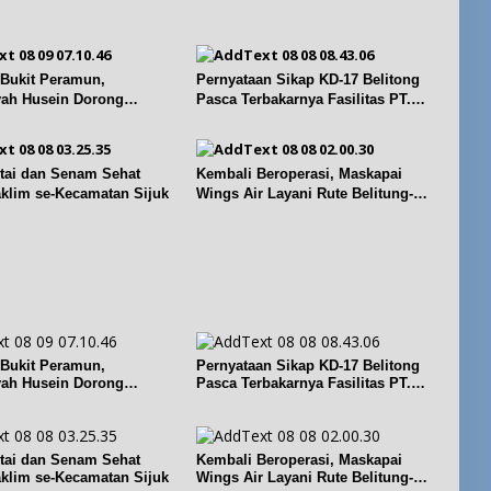
a
l
e
r
a
b
i
y
a
M
a
g
e
 Bukit Peramun,
Pernyataan Sikap KD-17 Belitong
n
a
n
ah Husein Dorong
Pasca Terbakarnya Fasilitas PT.
g
i
t
abel Naik Kelas
TImah Tbk
B
e
e
e
t
r
r
a
tai dan Senam Sehat
Kembali Beroperasi, Maskapai
i
j
l
aklim se-Kecamatan Sijuk
Wings Air Layani Rute Belitung-
P
a
a
Pangkalpinang
e
y
s
n
e
e
d
D
p
i
e
e
d
s
m
i
a
b
k
K
a
a
e
n
 Bukit Peramun,
Pernyataan Sikap KD-17 Belitong
n
c
ah Husein Dorong
Pasca Terbakarnya Fasilitas PT.
g
d
i
abel Naik Kelas
TImah Tbk
u
a
p
n
n
u
a
K
t
tai dan Senam Sehat
Kembali Beroperasi, Maskapai
n
e
,
aklim se-Kecamatan Sijuk
Wings Air Layani Rute Belitung-
p