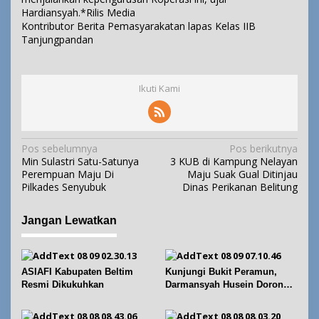
Hardiansyah.*Rilis Media
Kontributor Berita Pemasyarakatan lapas Kelas IIB
Tanjungpandan
Ikuti Kami
N
Pos sebelumnya
Pos berikutnya
Min Sulastri Satu-Satunya
3 KUB di Kampung Nelayan
a
Perempuan Maju Di
Maju Suak Gual Ditinjau
v
Pilkades Senyubuk
Dinas Perikanan Belitung
i
g
Jangan Lewatkan
a
s
i
ASIAFI Kabupaten Beltim
Kunjungi Bukit Peramun,
p
Resmi Dikukuhkan
Darmansyah Husein Dorong
Geosite Babel Naik Kelas
o