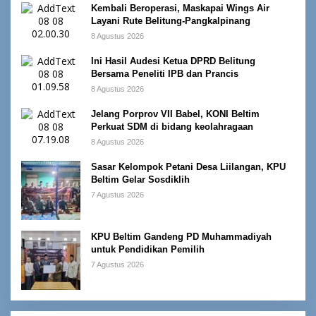
Kembali Beroperasi, Maskapai Wings Air
Layani Rute Belitung-Pangkalpinang
8 Agustus 2026
Ini Hasil Audesi Ketua DPRD Belitung
Bersama Peneliti IPB dan Prancis
8 Agustus 2026
Jelang Porprov VII Babel, KONI Beltim
Perkuat SDM di bidang keolahragaan
8 Agustus 2026
Sasar Kelompok Petani Desa Liilangan, KPU
Beltim Gelar Sosdiklih
7 Agustus 2026
KPU Beltim Gandeng PD Muhammadiyah
untuk Pendidikan Pemilih
7 Agustus 2026