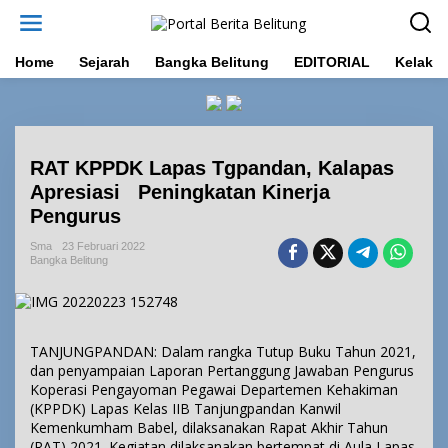
L
e
w
a
Home
Sejarah
Bangka Belitung
EDITORIAL
Kelakar
t
i
k
e
k
RAT KPPDK Lapas Tgpandan, Kalapas
o
n
Apresiasi Peningkatan Kinerja
t
Pengurus
e
n
Sma
23 Februari 2022
Bangka Belitung
TANJUNGPANDAN: Dalam rangka Tutup Buku Tahun 2021,
dan penyampaian Laporan Pertanggung Jawaban Pengurus
Koperasi Pengayoman Pegawai Departemen Kehakiman
(KPPDK) Lapas Kelas IIB Tanjungpandan Kanwil
Kemenkumham Babel, dilaksanakan Rapat Akhir Tahun
(RAT) 2021. Kegiatan dilaksanakan bertempat di Aula Lapas