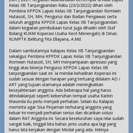
Kelas IIB Tanjungpandan Rabu (23/2/2022) dihari oleh
Pembina KPPDK Lapas Kelas IIB Tanjungpandan Romiwin
Hutasoit, SH, MH, Pengurus dan Badan Pengawas serta
seluruh anggota KPPDK Lapas Kelas IIB Tanjungpandan.
dalam kegiatan pembukaan turut juga dihadiri oleh Staf
Bidang KUKM Koperasi Usaha Kecil Menengah) di Dinas
KUMPTK Belitung Fita Ellayana,
A.Md
.
Dalam sambutannya Kalapas Kelas IIB Tanjungpandan
sekaligus Pembina KPPDK Lapas Kelas IIB Tanjungpandan
Romiwin Hutasoit, SH, MH menyampaian apresiasi yang
tinggi atas kinerja Pengurus KPPDK Lapas Kelas IIB
tanjungpandan saat ini. Ia menilai kehadiran Koperasi ini
sudah sesuai dengan harapan yang tertuang didalam AD /
ART yang tujuan utamanya adalah meningkatkan
kesejahteraan anggota. Ada beberapa hal yang harus
ditindaklanjuti seperti kebersihan tempat usaha Kantin
Waserda itu perlu menjadi perhatian. Selain itu Kalapas
meminta agar Sisa Pinjaman terhutang anggota yang
keluar ini menjadi perhatian serius dan dicarikan solusi
dalam RAT Anggota ini. Secara keseluruhan saya nilai sudah
sangat baik, tinggal kita bahas jenis usaha apa lagi yang
harus kita kerjakan dengan Modal yang ada. Initinya