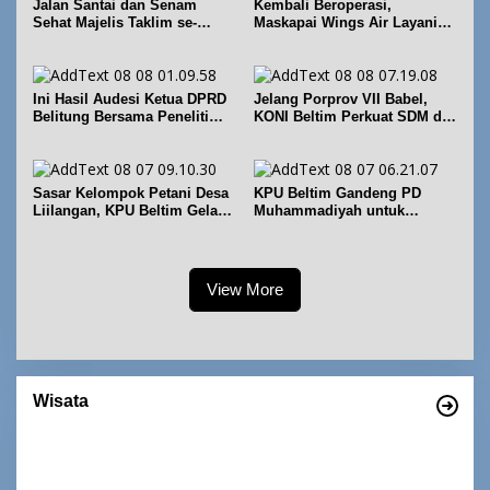
Jalan Santai dan Senam
Kembali Beroperasi,
Sehat Majelis Taklim se-
Maskapai Wings Air Layani
Kecamatan Sijuk
Rute Belitung-Pangkalpinang
Ini Hasil Audesi Ketua DPRD
Jelang Porprov VII Babel,
Belitung Bersama Peneliti
KONI Beltim Perkuat SDM di
IPB dan Prancis
bidang keolahragaan
Sasar Kelompok Petani Desa
KPU Beltim Gandeng PD
Liilangan, KPU Beltim Gelar
Muhammadiyah untuk
Sosdiklih
Pendidikan Pemilih
View More
Wisata