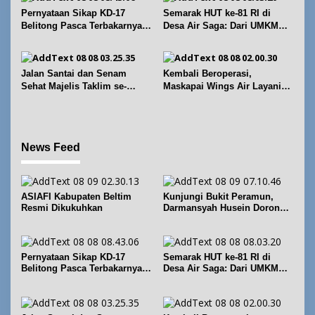
s
Pernyataan Sikap KD-17
Semarak HUT ke-81 RI di
Belitong Pasca Terbakarnya
Desa Air Saga: Dari UMKM
Fasilitas PT. TImah Tbk
hingga Sejumlah Lomba
Jalan Santai dan Senam
Kembali Beroperasi,
Sehat Majelis Taklim se-
Maskapai Wings Air Layani
Kecamatan Sijuk
Rute Belitung-Pangkalpinang
News Feed
ASIAFI Kabupaten Beltim
Kunjungi Bukit Peramun,
Resmi Dikukuhkan
Darmansyah Husein Dorong
Geosite Babel Naik Kelas
Pernyataan Sikap KD-17
Semarak HUT ke-81 RI di
Belitong Pasca Terbakarnya
Desa Air Saga: Dari UMKM
Fasilitas PT. TImah Tbk
hingga Sejumlah Lomba