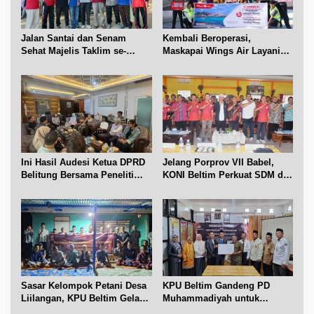
s
Jalan Santai dan Senam
Kembali Beroperasi,
Sehat Majelis Taklim se-
Maskapai Wings Air Layani
Kecamatan Sijuk
Rute Belitung-Pangkalpinang
Ini Hasil Audesi Ketua DPRD
Jelang Porprov VII Babel,
Belitung Bersama Peneliti
KONI Beltim Perkuat SDM di
IPB dan Prancis
bidang keolahragaan
Sasar Kelompok Petani Desa
KPU Beltim Gandeng PD
Liilangan, KPU Beltim Gelar
Muhammadiyah untuk
Sosdiklih
Pendidikan Pemilih