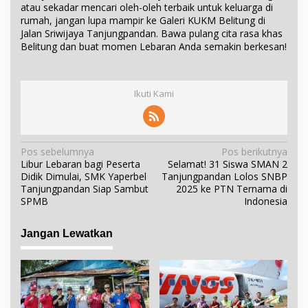
atau sekadar mencari oleh-oleh terbaik untuk keluarga di
rumah, jangan lupa mampir ke Galeri KUKM Belitung di
Jalan Sriwijaya Tanjungpandan. Bawa pulang cita rasa khas
Belitung dan buat momen Lebaran Anda semakin berkesan!
Ikuti Kami
N
Pos sebelumnya
Pos berikutnya
Libur Lebaran bagi Peserta
Selamat! 31 Siswa SMAN 2
a
Didik Dimulai, SMK Yaperbel
Tanjungpandan Lolos SNBP
v
Tanjungpandan Siap Sambut
2025 ke PTN Ternama di
i
SPMB
Indonesia
g
a
Jangan Lewatkan
s
i
p
o