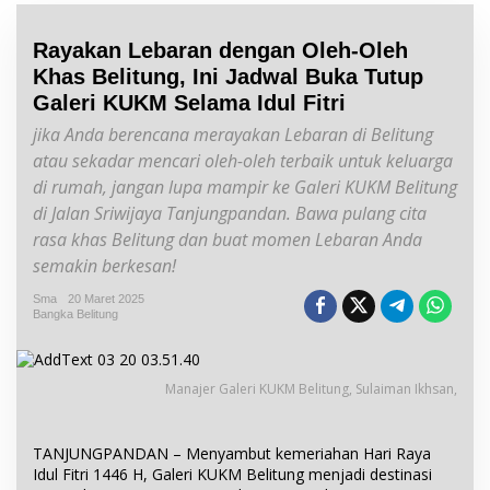
Rayakan Lebaran dengan Oleh-Oleh
Khas Belitung, Ini Jadwal Buka Tutup
Galeri KUKM Selama Idul Fitri
jika Anda berencana merayakan Lebaran di Belitung
atau sekadar mencari oleh-oleh terbaik untuk keluarga
di rumah, jangan lupa mampir ke Galeri KUKM Belitung
di Jalan Sriwijaya Tanjungpandan. Bawa pulang cita
rasa khas Belitung dan buat momen Lebaran Anda
semakin berkesan!
Sma
20 Maret 2025
Bangka Belitung
Manajer Galeri KUKM Belitung, Sulaiman Ikhsan,
TANJUNGPANDAN – Menyambut kemeriahan Hari Raya
Idul Fitri 1446 H, Galeri KUKM Belitung menjadi destinasi