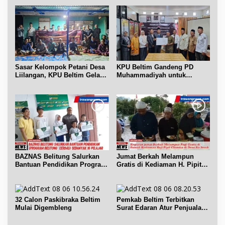
Sasar Kelompok Petani Desa
KPU Beltim Gandeng PD
Liilangan, KPU Beltim Gelar
Muhammadiyah untuk
Sosdiklih
Pendidikan Pemilih
BAZNAS Belitung Salurkan
Jumat Berkah Melampun
Bantuan Pendidikan Program
Gratis di Kediaman H. Pipit
Belitung Cerdas
Chandra Desa Air Seruk
32 Calon Paskibraka Beltim
Pemkab Beltim Terbitkan
Mulai Digembleng
Surat Edaran Atur Penjualan
BBM Subsidi