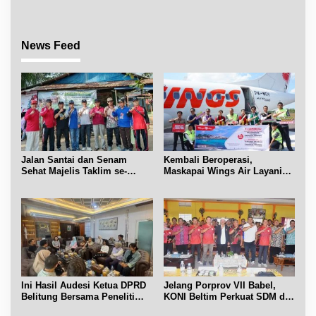
News Feed
Jalan Santai dan Senam
Kembali Beroperasi,
Sehat Majelis Taklim se-
Maskapai Wings Air Layani
Kecamatan Sijuk
Rute Belitung-Pangkalpinang
Ini Hasil Audesi Ketua DPRD
Jelang Porprov VII Babel,
Belitung Bersama Peneliti
KONI Beltim Perkuat SDM di
IPB dan Prancis
bidang keolahragaan