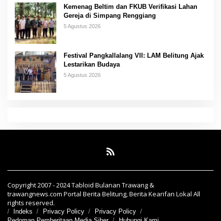
Kemenag Beltim dan FKUB Verifikasi Lahan
Gereja di Simpang Renggiang
5 Agustus 2026
Festival Pangkallalang VII: LAM Belitung Ajak
Lestarikan Budaya
5 Agustus 2026
Copyright 2007 - 2024 Tabloid Bulanan Trawang &
trawangnews.com Portal Berita Belitung, Berita Kearifan Lokal All
rights reserved.
Indeks
Privacy Policy
Privacy Policy
Pedoman Pemberitaan Media Siber
Hubungi Kami