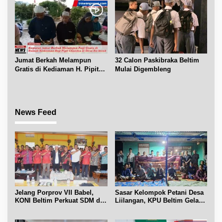
Jumat Berkah Melampun
32 Calon Paskibraka Beltim
Gratis di Kediaman H. Pipit
Mulai Digembleng
Chandra Desa Air Seruk
News Feed
Jelang Porprov VII Babel,
Sasar Kelompok Petani Desa
KONI Beltim Perkuat SDM di
Liilangan, KPU Beltim Gelar
bidang keolahragaan
Sosdiklih