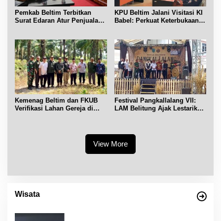
Pemkab Beltim Terbitkan
KPU Beltim Jalani Visitasi KI
Surat Edaran Atur Penjualan
Babel: Perkuat Keterbukaan
BBM Subsidi
Informasi Publik
Kemenag Beltim dan FKUB
Festival Pangkallalang VII:
Verifikasi Lahan Gereja di
LAM Belitung Ajak Lestarikan
Simpang Renggiang
Budaya
View More
Wisata