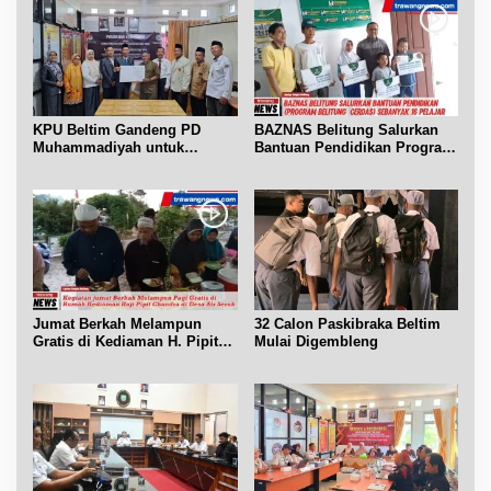
KPU Beltim Gandeng PD
BAZNAS Belitung Salurkan
Muhammadiyah untuk
Bantuan Pendidikan Program
Pendidikan Pemilih
Belitung Cerdas
Jumat Berkah Melampun
32 Calon Paskibraka Beltim
Gratis di Kediaman H. Pipit
Mulai Digembleng
Chandra Desa Air Seruk