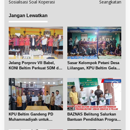
v
Sosialisasi Soal Koperasi
Seangkatan
i
g
Jangan Lewatkan
a
s
i
p
o
s
Jelang Porprov VII Babel,
Sasar Kelompok Petani Desa
KONI Beltim Perkuat SDM di
Liilangan, KPU Beltim Gelar
bidang keolahragaan
Sosdiklih
KPU Beltim Gandeng PD
BAZNAS Belitung Salurkan
Muhammadiyah untuk
Bantuan Pendidikan Program
Pendidikan Pemilih
Belitung Cerdas