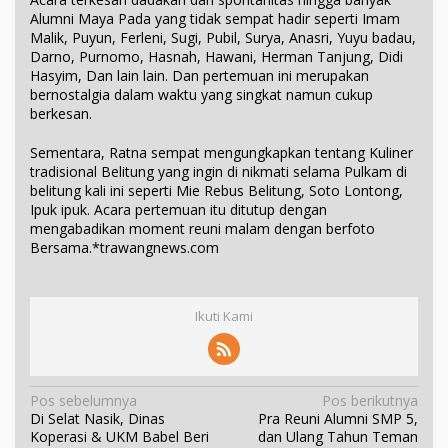
Alumni Maya Pada yang tidak sempat hadir seperti Imam
Malik, Puyun, Ferleni, Sugi, Pubil, Surya, Anasri, Yuyu badau,
Darno, Purnomo, Hasnah, Hawani, Herman Tanjung, Didi
Hasyim, Dan lain lain. Dan pertemuan ini merupakan
bernostalgia dalam waktu yang singkat namun cukup
berkesan.
Sementara, Ratna sempat mengungkapkan tentang Kuliner
tradisional Belitung yang ingin di nikmati selama Pulkam di
belitung kali ini seperti Mie Rebus Belitung, Soto Lontong,
Ipuk ipuk. Acara pertemuan itu ditutup dengan
mengabadikan moment reuni malam dengan berfoto
Bersama.*trawangnews.com
Ikuti Kami
N
Pos sebelumnya
Pos berikutnya
Di Selat Nasik, Dinas
Pra Reuni Alumni SMP 5,
a
Koperasi & UKM Babel Beri
dan Ulang Tahun Teman