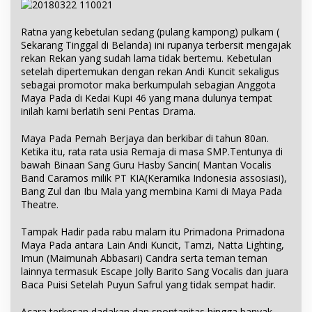
Ratna yang kebetulan sedang (pulang kampong) pulkam (
Sekarang Tinggal di Belanda) ini rupanya terbersit mengajak
rekan Rekan yang sudah lama tidak bertemu. Kebetulan
setelah dipertemukan dengan rekan Andi Kuncit sekaligus
sebagai promotor maka berkumpulah sebagian Anggota
Maya Pada di Kedai Kupi 46 yang mana dulunya tempat
inilah kami berlatih seni Pentas Drama.
Maya Pada Pernah Berjaya dan berkibar di tahun 80an.
Ketika itu, rata rata usia Remaja di masa SMP.Tentunya di
bawah Binaan Sang Guru Hasby Sancin( Mantan Vocalis
Band Caramos milik PT KIA(Keramika Indonesia assosiasi),
Bang Zul dan Ibu Mala yang membina Kami di Maya Pada
Theatre.
Tampak Hadir pada rabu malam itu Primadona Primadona
Maya Pada antara Lain Andi Kuncit, Tamzi, Natta Lighting,
Imun (Maimunah Abbasari) Candra serta teman teman
lainnya termasuk Escape Jolly Barito Sang Vocalis dan juara
Baca Puisi Setelah Puyun Safrul yang tidak sempat hadir.
Acara terkesan dadakan dan spontanitas hingga banyak