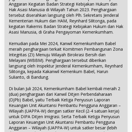
Anggaran Kegiatan Badan Strategi Kebijakan Hukum dan
Hak Asasi Manusia di Wilayah Tahun 2023. Penghargaan
tersebut diserahkan langsung oleh Plh. Sekretaris Jenderal
Kementerian Hukum dan HAM, Reynhard Silitonga, pada
kegiatan Rakernis Badan Strategi Kebijakan Hukum dan Hak
Asasi Manusia, di Graha Pengayoman Kemenkumham.
Kemudian pada Mei 2024, Kanwil Kemenkumham Babel
meraih penghargaan terkait Komitmen Pembangunan Zona
Integritas (ZI) Menuju Wilayah Birokrasi Bersih dan
Melayani (WBBM). Penghargaan tersebut diberikan
langsung oleh Inspektur Jenderal Kemenkumham, Reynhard
Silitonga, kepada Kakanwil Kemenkum Babel, Harun
Sulianto, di Bandung.
Di bulan Juli 2024, Kemenkumham Babel kembali meraih 2
(dua) penghargaan dari Kanwil Ditjen Perbendaharaan
(DJPb) Babel, yaitu Terbaik Ketiga Penyusun Laporan
Keuangan Unit Akuntansi Pembantu Pengguna Anggaran –
Wilayah (UAPPA-W) dengan satker Kecil (2-4 satuan kerja)
untuk DIPA Ditjen Imigrasi. Serta Terbaik Ketiga Penyusun
Laporan Keuangan Unit Akuntansi Pembantu Pengguna
Anggaran – Wilayah (UAPPA-W) untuk satker besar (lebih