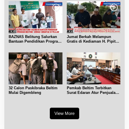
BAZNAS Belitung Salurkan
Jumat Berkah Melampun
Bantuan Pendidikan Program
Gratis di Kediaman H. Pipit
Belitung Cerdas
Chandra Desa Air Seruk
32 Calon Paskibraka Beltim
Pemkab Beltim Terbitkan
Mulai Digembleng
Surat Edaran Atur Penjualan
BBM Subsidi
View More