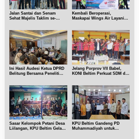
Jalan Santai dan Senam
Kembali Beroperasi,
Sehat Majelis Taklim se-
Maskapai Wings Air Layani
Kecamatan Sijuk
Rute Belitung-Pangkalpinang
Ini Hasil Audesi Ketua DPRD
Jelang Porprov VII Babel,
Belitung Bersama Peneliti
KONI Beltim Perkuat SDM di
IPB dan Prancis
bidang keolahragaan
Sasar Kelompok Petani Desa
KPU Beltim Gandeng PD
Liilangan, KPU Beltim Gelar
Muhammadiyah untuk
Sosdiklih
Pendidikan Pemilih