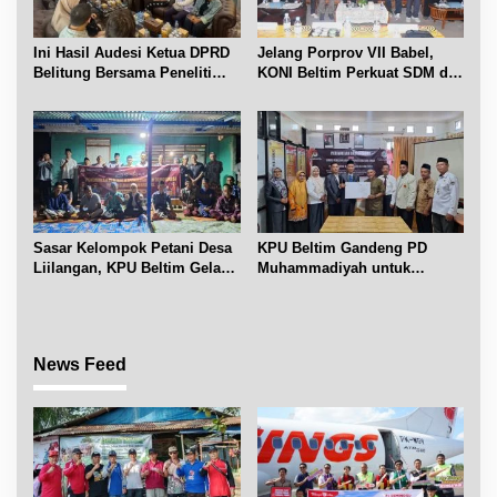
Ini Hasil Audesi Ketua DPRD
Jelang Porprov VII Babel,
Belitung Bersama Peneliti
KONI Beltim Perkuat SDM di
IPB dan Prancis
bidang keolahragaan
Sasar Kelompok Petani Desa
KPU Beltim Gandeng PD
Liilangan, KPU Beltim Gelar
Muhammadiyah untuk
Sosdiklih
Pendidikan Pemilih
News Feed