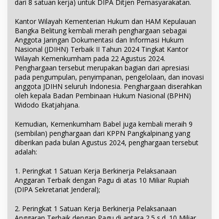
dari 8 satuan kerja) untuk DIPA Ditjen Pemasyarakatan.
Kantor Wilayah Kementerian Hukum dan HAM Kepulauan
Bangka Belitung kembali meraih penghargaan sebagai
Anggota Jaringan Dokumentasi dan Informasi Hukum
Nasional (JDIHN) Terbaik II Tahun 2024 Tingkat Kantor
Wilayah Kemenkumham pada 22 Agustus 2024.
Penghargaan tersebut merupakan bagian dari apresiasi
pada pengumpulan, penyimpanan, pengelolaan, dan inovasi
anggota JDIHN seluruh Indonesia. Penghargaan diserahkan
oleh kepala Badan Pembinaan Hukum Nasional (BPHN)
Widodo Ekatjahjana.
Kemudian, Kemenkumham Babel juga kembali meraih 9
(sembilan) penghargaan dari KPPN Pangkalpinang yang
diberikan pada bulan Agustus 2024, penghargaan tersebut
adalah:
1. Peringkat 1 Satuan Kerja Berkinerja Pelaksanaan
Anggaran Terbaik dengan Pagu di atas 10 Miliar Rupiah
(DIPA Sekretariat Jenderal);
2. Peringkat 1 Satuan Kerja Berkinerja Pelaksanaan
Anggaran Terbaik dengan Pagu di antara 2.5 s.d. 10 Miliar