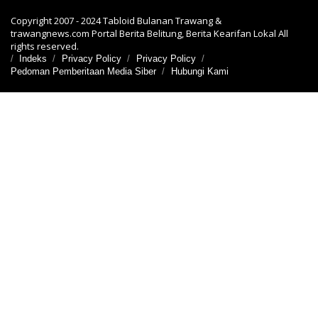
Copyright 2007 - 2024 Tabloid Bulanan Trawang &
trawangnews.com Portal Berita Belitung, Berita Kearifan Lokal All
rights reserved.
Indeks
Privacy Policy
Privacy Policy
Pedoman Pemberitaan Media Siber
Hubungi Kami