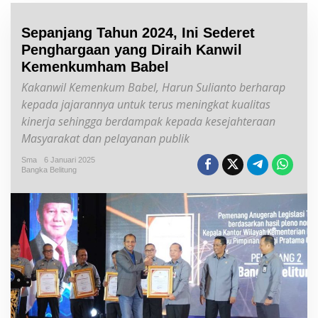
Sepanjang Tahun 2024, Ini Sederet
Penghargaan yang Diraih Kanwil
Kemenkumham Babel
Kakanwil Kemenkum Babel, Harun Sulianto berharap
kepada jajarannya untuk terus meningkat kualitas
kinerja sehingga berdampak kepada kesejahteraan
Masyarakat dan pelayanan publik
Sma
6 Januari 2025
Bangka Belitung