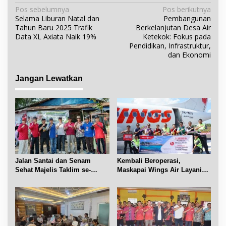
N
Pos sebelumnya
Pos berikutnya
Selama Liburan Natal dan
Pembangunan
a
Tahun Baru 2025 Trafik
Berkelanjutan Desa Air
v
Data XL Axiata Naik 19%
Ketekok: Fokus pada
i
Pendidikan, Infrastruktur,
dan Ekonomi
g
a
Jangan Lewatkan
s
i
p
o
s
Jalan Santai dan Senam
Kembali Beroperasi,
Sehat Majelis Taklim se-
Maskapai Wings Air Layani
Kecamatan Sijuk
Rute Belitung-Pangkalpinang