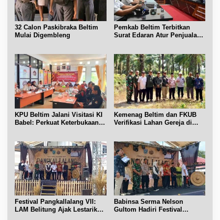
32 Calon Paskibraka Beltim
Pemkab Beltim Terbitkan
Mulai Digembleng
Surat Edaran Atur Penjualan
BBM Subsidi
KPU Beltim Jalani Visitasi KI
Kemenag Beltim dan FKUB
Babel: Perkuat Keterbukaan
Verifikasi Lahan Gereja di
Informasi Publik
Simpang Renggiang
Festival Pangkallalang VII:
Babinsa Serma Nelson
LAM Belitung Ajak Lestarikan
Gultom Hadiri Festival
Budaya
Kelurahan Pangkal Lalang