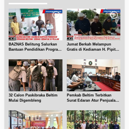
a
s
i
p
o
s
BAZNAS Belitung Salurkan
Jumat Berkah Melampun
Bantuan Pendidikan Program
Gratis di Kediaman H. Pipit
Belitung Cerdas
Chandra Desa Air Seruk
32 Calon Paskibraka Beltim
Pemkab Beltim Terbitkan
Mulai Digembleng
Surat Edaran Atur Penjualan
BBM Subsidi