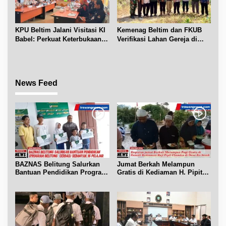
KPU Beltim Jalani Visitasi KI
Kemenag Beltim dan FKUB
Babel: Perkuat Keterbukaan
Verifikasi Lahan Gereja di
Informasi Publik
Simpang Renggiang
News Feed
BAZNAS Belitung Salurkan
Jumat Berkah Melampun
Bantuan Pendidikan Program
Gratis di Kediaman H. Pipit
Belitung Cerdas
Chandra Desa Air Seruk