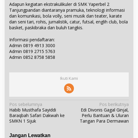
Adapun kegiatan ekstrakulikuler di SMK Yaperbel 2
Tanjungpandan diantaranya pramuka, teknologi informasi
dan komunikasi, bola volly, seni musik dan teater, karate
dan seni tari, rohis, jurnalistik, catur, futsal, englih club, bola
basket, paskibraka dan buluh tangkis.
Informasi pendaftaran:
Admin 0819 4913 3000
Admin 0819 2715 5763
Admin 0852 8758 5858
Ikuti Kami
N
Pos sebelumnya
Pos berikutnya
Habib Musthafa Sayiddi
Edi Divonis Gagal Ginjal,
a
Baraqbah Safari Dakwah ke
Perlu Bantuan & Uluran
v
SMKN 1 Sijuk
Tangan Para Dermawan
i
g
Jangan Lewatkan