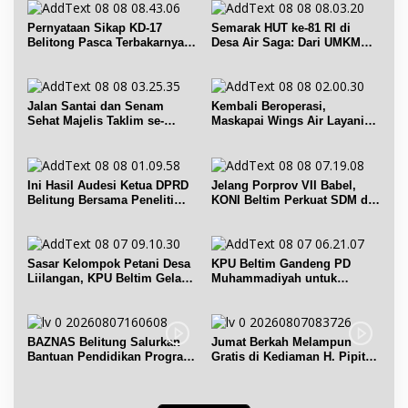
Pernyataan Sikap KD-17
Semarak HUT ke-81 RI di
Belitong Pasca Terbakarnya
Desa Air Saga: Dari UMKM
Fasilitas PT. TImah Tbk
hingga Sejumlah Lomba
Jalan Santai dan Senam
Kembali Beroperasi,
Sehat Majelis Taklim se-
Maskapai Wings Air Layani
Kecamatan Sijuk
Rute Belitung-Pangkalpinang
Ini Hasil Audesi Ketua DPRD
Jelang Porprov VII Babel,
Belitung Bersama Peneliti
KONI Beltim Perkuat SDM di
IPB dan Prancis
bidang keolahragaan
Sasar Kelompok Petani Desa
KPU Beltim Gandeng PD
Liilangan, KPU Beltim Gelar
Muhammadiyah untuk
Sosdiklih
Pendidikan Pemilih
BAZNAS Belitung Salurkan
Jumat Berkah Melampun
Bantuan Pendidikan Program
Gratis di Kediaman H. Pipit
Belitung Cerdas
Chandra Desa Air Seruk