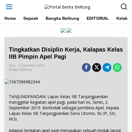
L
e
w
a
Home
Sejarah
Bangka Belitung
EDITORIAL
Kelakar
t
i
k
e
k
Tingkatkan Disiplin Kerja, Kalapas Kelas
o
n
IIB Pimpin Apel Pagi
t
e
Sma
2 September 2019
Bangka Belitung
n
TANJUNGPANDAN: Lapas Kelas IIB Tanjungpandan
menggelar kegiatan apel pagi, pada hari ini, Senin, 2
September 2019. Bertindak sebagai pembina Apel, Kepala
Lapas Kelas IIB Tanjungpandan Seno Utomo, Bc.IP, SH,
M.Si.
Adapun kegiatan apel pagi merupakan sebuah tindak lanjut