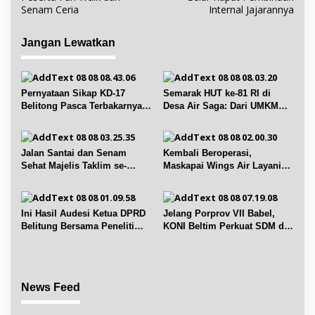
v
Senam Ceria
Internal Jajarannya
i
g
Jangan Lewatkan
a
s
i
Pernyataan Sikap KD-17
Semarak HUT ke-81 RI di
p
Belitong Pasca Terbakarnya
Desa Air Saga: Dari UMKM
Fasilitas PT. TImah Tbk
hingga Sejumlah Lomba
o
s
Jalan Santai dan Senam
Kembali Beroperasi,
Sehat Majelis Taklim se-
Maskapai Wings Air Layani
Kecamatan Sijuk
Rute Belitung-Pangkalpinang
Ini Hasil Audesi Ketua DPRD
Jelang Porprov VII Babel,
Belitung Bersama Peneliti
KONI Beltim Perkuat SDM di
IPB dan Prancis
bidang keolahragaan
News Feed