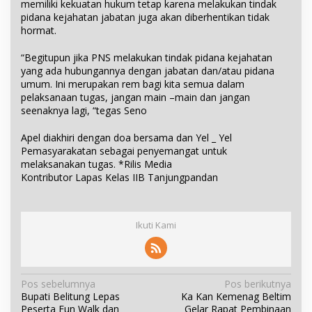
memiliki kekuatan hukum tetap karena melakukan tindak
pidana kejahatan jabatan juga akan diberhentikan tidak
hormat.
“Begitupun jika PNS melakukan tindak pidana kejahatan
yang ada hubungannya dengan jabatan dan/atau pidana
umum. Ini merupakan rem bagi kita semua dalam
pelaksanaan tugas, jangan main –main dan jangan
seenaknya lagi, “tegas Seno
Apel diakhiri dengan doa bersama dan Yel _ Yel
Pemasyarakatan sebagai penyemangat untuk
melaksanakan tugas. *Rilis Media
Kontributor Lapas Kelas IIB Tanjungpandan
Ikuti Kami
N
Pos sebelumnya
Pos berikutnya
Bupati Belitung Lepas
Ka Kan Kemenag Beltim
a
Peserta Fun Walk dan
Gelar Rapat Pembinaan