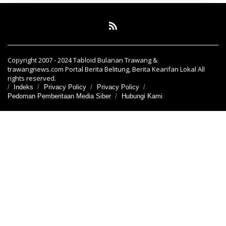
Copyright 2007 - 2024 Tabloid Bulanan Trawang &
trawangnews.com Portal Berita Belitung, Berita Kearifan Lokal All
rights reserved.
Indeks
Privacy Policy
Privacy Policy
Pedoman Pemberitaan Media Siber
Hubungi Kami