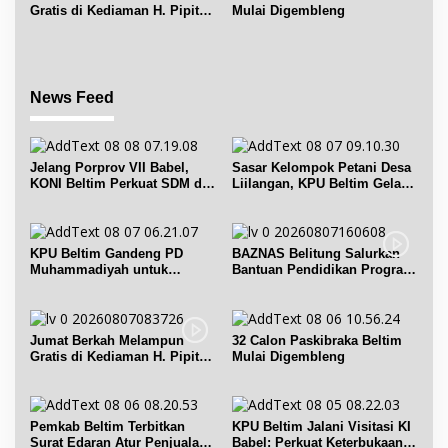
Gratis di Kediaman H. Pipit
Mulai Digembleng
Chandra Desa Air Seruk
News Feed
Jelang Porprov VII Babel,
Sasar Kelompok Petani Desa
KONI Beltim Perkuat SDM di
Liilangan, KPU Beltim Gelar
bidang keolahragaan
Sosdiklih
KPU Beltim Gandeng PD
BAZNAS Belitung Salurkan
Muhammadiyah untuk
Bantuan Pendidikan Program
Pendidikan Pemilih
Belitung Cerdas
Jumat Berkah Melampun
32 Calon Paskibraka Beltim
Gratis di Kediaman H. Pipit
Mulai Digembleng
Chandra Desa Air Seruk
Pemkab Beltim Terbitkan
KPU Beltim Jalani Visitasi KI
Surat Edaran Atur Penjualan
Babel: Perkuat Keterbukaan