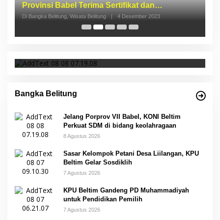
S
p
Di 
Jelang Porprov VII Babel, KONI Beltim Perkuat
SDM di bidang keolahragaan
Bangka Belitung
Jelang Porprov VII Babel, KONI Beltim
Perkuat SDM di bidang keolahragaan
8 Agustus 2026
Sasar Kelompok Petani Desa Liilangan, KPU
Beltim Gelar Sosdiklih
7 Agustus 2026
KPU Beltim Gandeng PD Muhammadiyah
untuk Pendidikan Pemilih
7 Agustus 2026