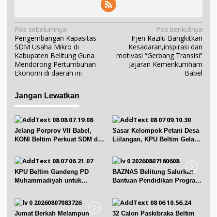
N
Pos sebelumnya
Pos berikutnya
Pengembangan Kapasitas
Irjen Razilu Bangkitkan
a
SDM Usaha Mikro di
Kesadaran,inspirasi dan
v
Kabupaten Belitung Guna
motivasi “Gerbang Transisi”
i
Mendorong Pertumbuhan
Jajaran Kemenkumham
Ekonomi di daerah ini
Babel
g
a
Jangan Lewatkan
s
i
p
Jelang Porprov VII Babel,
Sasar Kelompok Petani Desa
o
KONI Beltim Perkuat SDM di
Liilangan, KPU Beltim Gelar
s
bidang keolahragaan
Sosdiklih
KPU Beltim Gandeng PD
BAZNAS Belitung Salurkan
Muhammadiyah untuk
Bantuan Pendidikan Program
Pendidikan Pemilih
Belitung Cerdas
Jumat Berkah Melampun
32 Calon Paskibraka Beltim