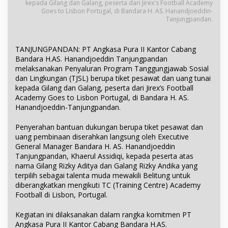
kepada Gilang dan Galang, peserta dari Jirex's Football Academy
Goes to Lisbon Portugal, di Bandara H. AS. Hanandjoeddin-
Tanjungpandan.
TANJUNGPANDAN: PT Angkasa Pura II Kantor Cabang
Bandara H.AS. Hanandjoeddin Tanjungpandan
melaksanakan Penyaluran Program Tanggungjawab Sosial
dan Lingkungan (TJSL) berupa tiket pesawat dan uang tunai
kepada Gilang dan Galang, peserta dari Jirex’s Football
Academy Goes to Lisbon Portugal, di Bandara H. AS.
Hanandjoeddin-Tanjungpandan.
Penyerahan bantuan dukungan berupa tiket pesawat dan
uang pembinaan diserahkan langsung oleh Executive
General Manager Bandara H. AS. Hanandjoeddin
Tanjungpandan, Khaerul Assidiqi, kepada peserta atas
nama Gilang Rizky Aditya dan Galang Rizky Andika yang
terpilih sebagai talenta muda mewakili Belitung untuk
diberangkatkan mengikuti TC (Training Centre) Academy
Football di Lisbon, Portugal.
Kegiatan ini dilaksanakan dalam rangka komitmen PT
Angkasa Pura II Kantor Cabang Bandara H.AS.