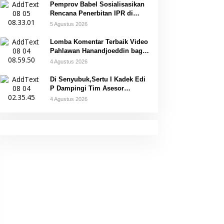
Pemprov Babel Sosialisasikan
Rencana Penerbitan IPR di
Gantung
5 Agustus 2026
Lomba Komentar Terbaik Video
Pahlawan Hanandjoeddin bagi
Siswa
4 Agustus 2026
Di Senyubuk,Sertu I Kadek Edi
P Dampingi Tim Asesor
UNESCO Global Geopark
4 Agustus 2026