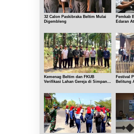
32 Calon Paskibraka Beltim Mulai
Pemkab Be
Digembleng
Edaran A
Subsidi
Kemenag Beltim dan FKUB
Festival 
Verifikasi Lahan Gereja di Simpang
Belitung 
Renggiang