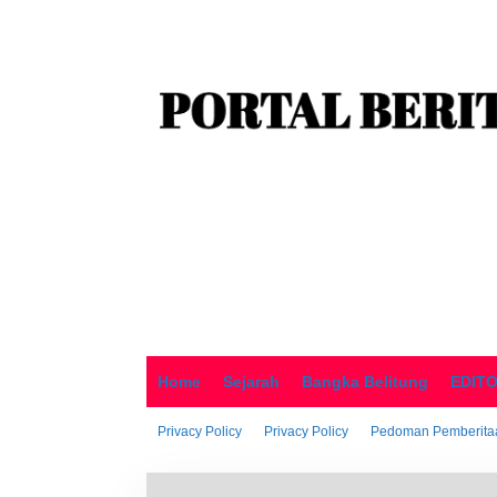
o
n
t
e
n
Home
Sejarah
Bangka Belitung
EDIT
Privacy Policy
Privacy Policy
Pedoman Pemberitaa