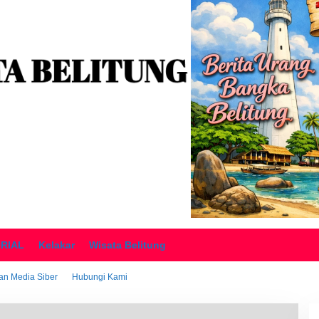
ORIAL
Kelakar
Wisata Belitung
n Media Siber
Hubungi Kami