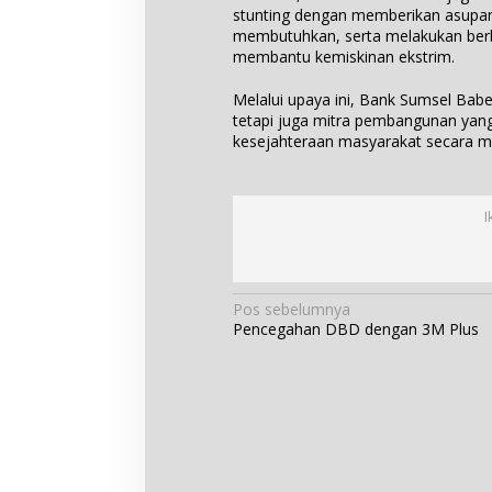
stunting dengan memberikan asupan
membutuhkan, serta melakukan berba
membantu kemiskinan ekstrim.
Melalui upaya ini, Bank Sumsel Bab
tetapi juga mitra pembangunan yan
kesejahteraan masyarakat secara m
I
N
Pos sebelumnya
Pencegahan DBD dengan 3M Plus
a
v
i
g
a
s