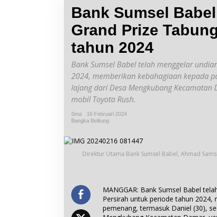
Bank Sumsel Babel
Grand Prize Tabung
tahun 2024
Bank Sumsel Babel telah menggelar undian
2024, memberikan kebahagiaan kepada pa
lajang dari Desa Mengkubang Kecamatan D
mobil Toyota Rush.
Sma
16 Februari 2024
Bangka Belitung
Direktur Utama Bank Sumsel Babel, Ahmad Samsu
MANGGAR: Bank Sumsel Babel telah
Persirah untuk periode tahun 2024
pemenang, termasuk Daniel (30), s