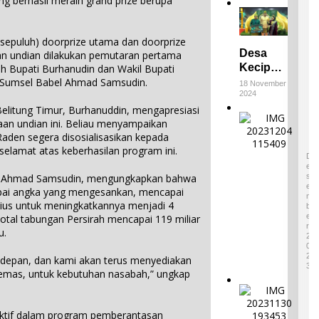
berhasil meraih grand prize berupa
sepuluh) doorprize utama dan doorprize
Desa
kan undian dilakukan pemutaran pertama
Keciput
eh Bupati Burhanudin dan Wakil Bupati
Raih
k Sumsel Babel Ahmad Samsudin.
18 November
2024
Juara III
elitung Timur, Burhanuddin, mengapresiasi
di ADWI
E
an undian ini. Beliau menyampaikan
2024:
m
aden segera disosialisasikan kepada
Pratiwi
p
4
lamat atas keberhasilan program ini.
Perucha
a
D
,S.S.,M.H
E
t
S
l, Ahmad Samsudin, mengungkapkan bahwa
.,NL.P,
W
E
apai angka yang mengesankan, mencapai
Kepala
a
M
isius untuk meningkatkannya menjadi 4
B
r
Desa
E
 total tabungan Persirah mencapai 119 miliar
i
Keciput
R
u.
s
2
Sampaik
a
0
an rasa
2
n
 depan, dan kami akan terus menyediakan
syukurn
3
B
n emas, untuk kebutuhan nasabah,” ungkap
ya atas
u
I
penghar
d
k
gaan ini.
a
 aktif dalam program pemberantasan
o
1