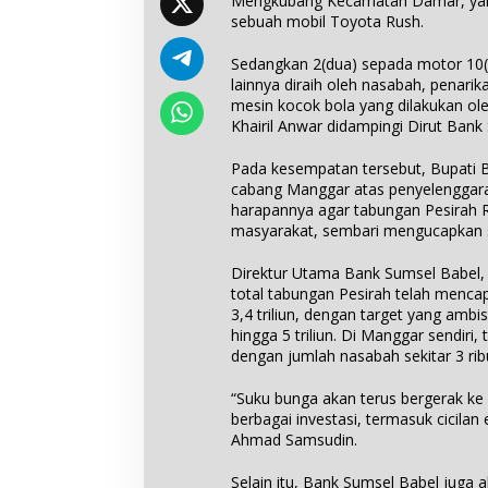
Mengkubang Kecamatan Damar, yang 
sebuah mobil Toyota Rush.
Sedangkan 2(dua) sepada motor 10(
lainnya diraih oleh nasabah, penari
mesin kocok bola yang dilakukan ol
Khairil Anwar didampingi Dirut Ban
Pada kesempatan tersebut, Bupati B
cabang Manggar atas penyelenggara
harapannya agar tabungan Pesirah R
masyarakat, sembari mengucapkan se
Direktur Utama Bank Sumsel Babe
total tabungan Pesirah telah menc
3,4 triliun, dengan target yang amb
hingga 5 triliun. Di Manggar sendiri,
dengan jumlah nasabah sekitar 3 rib
“Suku bunga akan terus bergerak ke
berbagai investasi, termasuk cicila
Ahmad Samsudin.
Selain itu, Bank Sumsel Babel juga