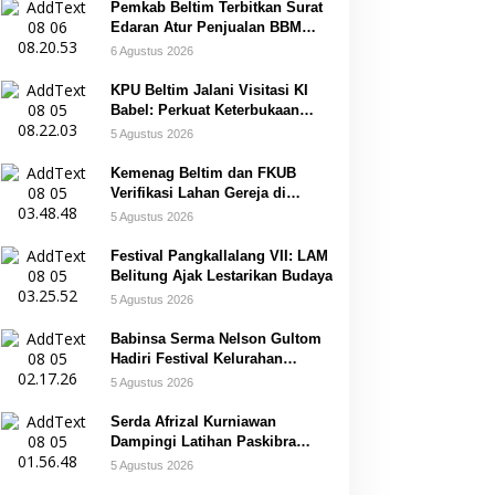
Pemkab Beltim Terbitkan Surat
Edaran Atur Penjualan BBM
Subsidi
6 Agustus 2026
KPU Beltim Jalani Visitasi KI
Babel: Perkuat Keterbukaan
Informasi Publik
5 Agustus 2026
Kemenag Beltim dan FKUB
Verifikasi Lahan Gereja di
Simpang Renggiang
5 Agustus 2026
Festival Pangkallalang VII: LAM
Belitung Ajak Lestarikan Budaya
5 Agustus 2026
Babinsa Serma Nelson Gultom
Hadiri Festival Kelurahan
Pangkal Lalang
5 Agustus 2026
Serda Afrizal Kurniawan
Dampingi Latihan Paskibra
Kecamatan Dendang
5 Agustus 2026