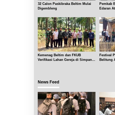
32 Calon Paskibraka Beltim Mulai
Pemkab Be
Digembleng
Edaran A
Subsidi
Kemenag Beltim dan FKUB
Festival 
Verifikasi Lahan Gereja di Simpang
Belitung 
Renggiang
News Feed