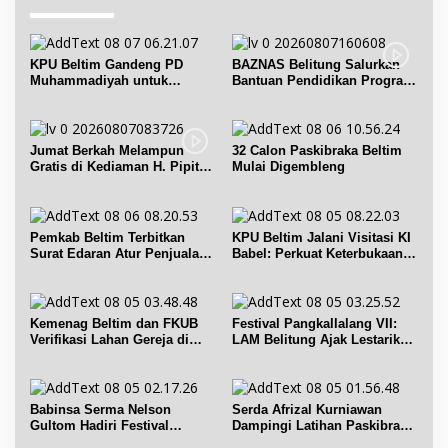
KPU Beltim Gandeng PD
BAZNAS Belitung Salurkan
Muhammadiyah untuk
Bantuan Pendidikan Program
Pendidikan Pemilih
Belitung Cerdas
Jumat Berkah Melampun
32 Calon Paskibraka Beltim
Gratis di Kediaman H. Pipit
Mulai Digembleng
Chandra Desa Air Seruk
Pemkab Beltim Terbitkan
KPU Beltim Jalani Visitasi KI
Surat Edaran Atur Penjualan
Babel: Perkuat Keterbukaan
BBM Subsidi
Informasi Publik
Kemenag Beltim dan FKUB
Festival Pangkallalang VII:
Verifikasi Lahan Gereja di
LAM Belitung Ajak Lestarikan
Simpang Renggiang
Budaya
Babinsa Serma Nelson
Serda Afrizal Kurniawan
Gultom Hadiri Festival
Dampingi Latihan Paskibra
Kelurahan Pangkal Lalang
Kecamatan Dendang