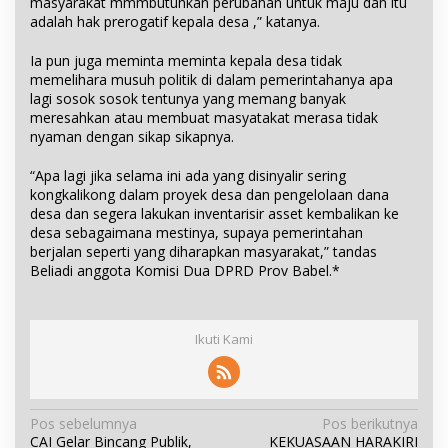
masyarakat mmmbutuhkan perubahan untuk maju dan itu
adalah hak prerogatif kepala desa ,” katanya.
Ia pun juga meminta meminta kepala desa tidak
memelihara musuh politik di dalam pemerintahanya apa
lagi sosok sosok tentunya yang memang banyak
meresahkan atau membuat masyatakat merasa tidak
nyaman dengan sikap sikapnya.
“Apa lagi jika selama ini ada yang disinyalir sering
kongkalikong dalam proyek desa dan pengelolaan dana
desa dan segera lakukan inventarisir asset kembalikan ke
desa sebagaimana mestinya, supaya pemerintahan
berjalan seperti yang diharapkan masyarakat,” tandas
Beliadi anggota Komisi Dua DPRD Prov Babel.*
Ikuti Kami
N
Pos sebelumnya
Pos berikutnya
CAI Gelar Bincang Publik,
KEKUASAAN HARAKIRI