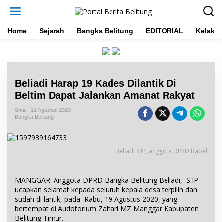
L
e
w
a
Home
Sejarah
Bangka Belitung
EDITORIAL
Kelakar
t
i
k
e
k
Beliadi Harap 19 Kades Dilantik Di
o
n
Beltim Dapat Jalankan Amanat Rakyat
t
e
Sma
21 Agustus 2020
Bangka Belitung
n
Beliadi S.IP, anggota DPRD Babel
MANGGAR: Anggota DPRD Bangka Belitung Beliadi, S.IP
ucapkan selamat kepada seluruh kepala desa terpilih dan
sudah di lantik, pada Rabu, 19 Agustus 2020, yang
bertempat di Audotorium Zahari MZ Manggar Kabupaten
Belitung Timur.