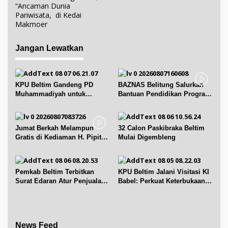
a
“Ancaman Dunia
v
Pariwisata, di Kedai
i
Makmoer
g
a
Jangan Lewatkan
s
i
p
KPU Beltim Gandeng PD
BAZNAS Belitung Salurkan
Muhammadiyah untuk
Bantuan Pendidikan Program
o
Pendidikan Pemilih
Belitung Cerdas
s
Jumat Berkah Melampun
32 Calon Paskibraka Beltim
Gratis di Kediaman H. Pipit
Mulai Digembleng
Chandra Desa Air Seruk
Pemkab Beltim Terbitkan
KPU Beltim Jalani Visitasi KI
Surat Edaran Atur Penjualan
Babel: Perkuat Keterbukaan
BBM Subsidi
Informasi Publik
News Feed