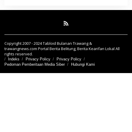
Copyright 2007 - 2024 Tabloid Bulanan Trawang &
trawangnews.com Portal Berita Belitung, Berita Kearifan Lokal All
rights reserved.
Indeks
Privacy Policy
Privacy Policy
Pedoman Pemberitaan Media Siber
Hubungi Kami