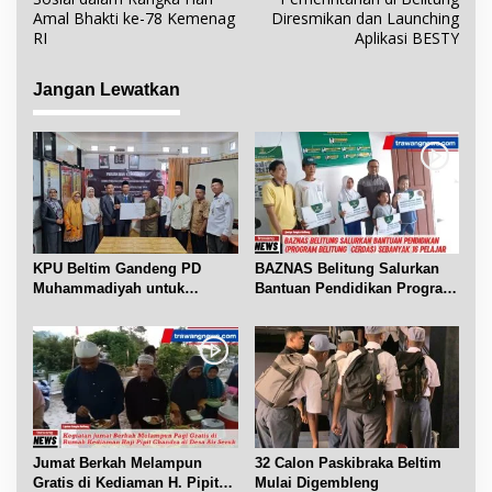
i
Amal Bhakti ke-78 Kemenag
Diresmikan dan Launching
RI
Aplikasi BESTY
g
a
Jangan Lewatkan
s
i
p
o
s
KPU Beltim Gandeng PD
BAZNAS Belitung Salurkan
Muhammadiyah untuk
Bantuan Pendidikan Program
Pendidikan Pemilih
Belitung Cerdas
Jumat Berkah Melampun
32 Calon Paskibraka Beltim
Gratis di Kediaman H. Pipit
Mulai Digembleng