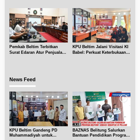
Chandra Desa Air Seruk
Pemkab Beltim Terbitkan
KPU Beltim Jalani Visitasi KI
Surat Edaran Atur Penjualan
Babel: Perkuat Keterbukaan
BBM Subsidi
Informasi Publik
News Feed
KPU Beltim Gandeng PD
BAZNAS Belitung Salurkan
Muhammadiyah untuk
Bantuan Pendidikan Program