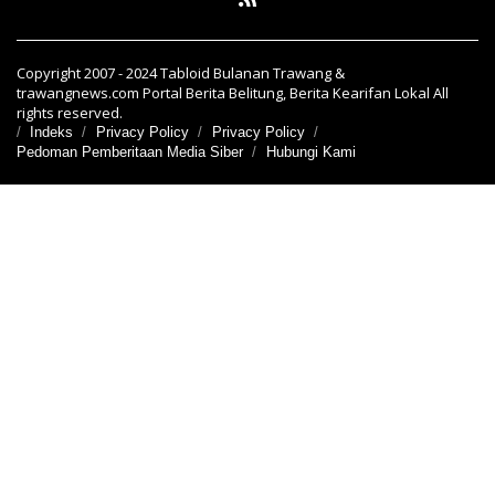
Copyright 2007 - 2024 Tabloid Bulanan Trawang &
trawangnews.com Portal Berita Belitung, Berita Kearifan Lokal All
rights reserved.
Indeks
Privacy Policy
Privacy Policy
Pedoman Pemberitaan Media Siber
Hubungi Kami