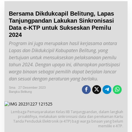
Bersama Dikdukcapil Belitung, Lapas
Tanjungpandan Lakukan Sinkronisasi
Data e-KTP untuk Sukseskan Pemilu
2024
Program ini juga merupakan hasil kerjasama antara
Lapas dan Dikdukcipil Kabupaten Belitung, yang
bertujuan untuk mensukseskan pelaksanaan pemilu
tahun 2024. Dengan upaya ini, diharapkan partisipasi
warga binaan sebagai pemilih dapat berjalan lancar
dan sesuai dengan peraturan yang berlaku.
Sma
27 Desember 2023
Bangka Belitung
Lembaga Pemasyarakatan Kelas IIB Tanjungpandan, dalam langkah
proaktifnya, melakukan sinkronisasi data dan perekaman Kartu
Tanda Penduduk Elektronik (e-KTP) bagi warga binaan yang belum
memiliki e-KTP.