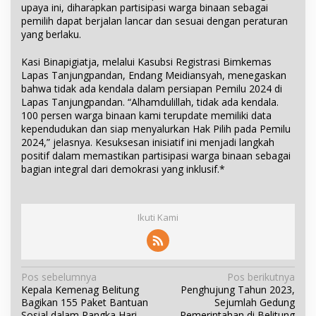
upaya ini, diharapkan partisipasi warga binaan sebagai
pemilih dapat berjalan lancar dan sesuai dengan peraturan
yang berlaku.
Kasi Binapigiatja, melalui Kasubsi Registrasi Bimkemas
Lapas Tanjungpandan, Endang Meidiansyah, menegaskan
bahwa tidak ada kendala dalam persiapan Pemilu 2024 di
Lapas Tanjungpandan. “Alhamdulillah, tidak ada kendala.
100 persen warga binaan kami terupdate memiliki data
kependudukan dan siap menyalurkan Hak Pilih pada Pemilu
2024,” jelasnya. Kesuksesan inisiatif ini menjadi langkah
positif dalam memastikan partisipasi warga binaan sebagai
bagian integral dari demokrasi yang inklusif.*
Ikuti Kami
N
Pos sebelumnya
Pos berikutnya
Kepala Kemenag Belitung
Penghujung Tahun 2023,
a
Bagikan 155 Paket Bantuan
Sejumlah Gedung
v
Sosial dalam Rangka Hari
Pemerintahan di Belitung