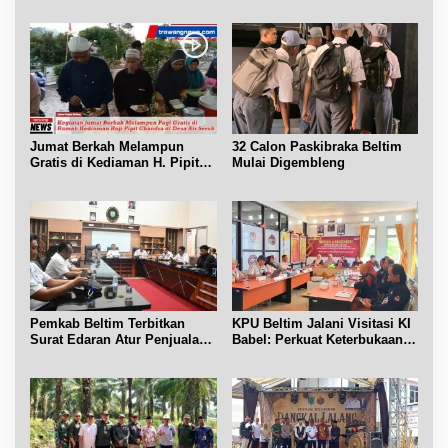
Pendidikan Pemilih
Belitung Cerdas
Jumat Berkah Melampun
32 Calon Paskibraka Beltim
Gratis di Kediaman H. Pipit
Mulai Digembleng
Chandra Desa Air Seruk
Pemkab Beltim Terbitkan
KPU Beltim Jalani Visitasi KI
Surat Edaran Atur Penjualan
Babel: Perkuat Keterbukaan
BBM Subsidi
Informasi Publik