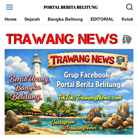
L
e
w
a
Home
Sejarah
Bangka Belitung
EDITORIAL
Kelakar
t
i
k
e
k
o
n
t
e
n