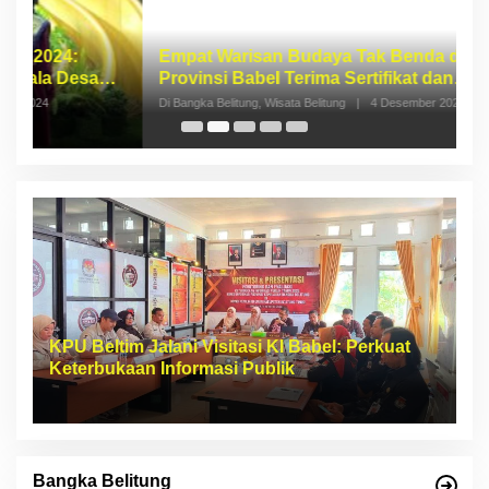
Empat Warisan Budaya Tak Benda dari
I
Provinsi Babel Terima Sertifikat dan
S
Penghargaan dari Menteri Pendidikan dan
p
Di Bangka Belitung, Wisata Belitung
|
4 Desember 2023
Di 
Kebudayaan RI
KPU Beltim Jalani Visitasi KI Babel: Perkuat
Keterbukaan Informasi Publik
Bangka Belitung