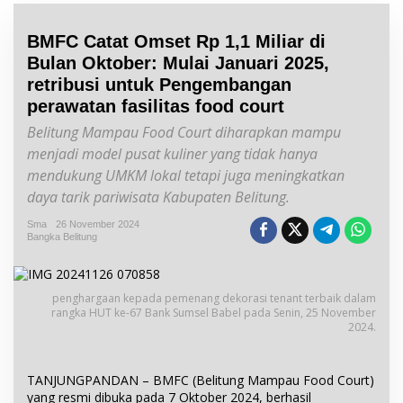
BMFC Catat Omset Rp 1,1 Miliar di
Bulan Oktober: Mulai Januari 2025,
retribusi untuk Pengembangan
perawatan fasilitas food court
Belitung Mampau Food Court diharapkan mampu
menjadi model pusat kuliner yang tidak hanya
mendukung UMKM lokal tetapi juga meningkatkan
daya tarik pariwisata Kabupaten Belitung.
Sma
26 November 2024
Bangka Belitung
penghargaan kepada pemenang dekorasi tenant terbaik dalam
rangka HUT ke-67 Bank Sumsel Babel pada Senin, 25 November
2024.
TANJUNGPANDAN – BMFC (Belitung Mampau Food Court)
yang resmi dibuka pada 7 Oktober 2024, berhasil