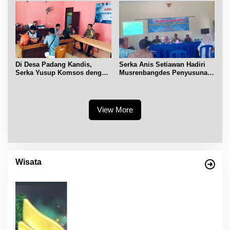
Di Desa Padang Kandis,
Serka Anis Setiawan Hadiri
Serka Yusup Komsos dengan
Musrenbangdes Penyusunan
Warga Binaannya
RKPDes 2027
View More
Wisata