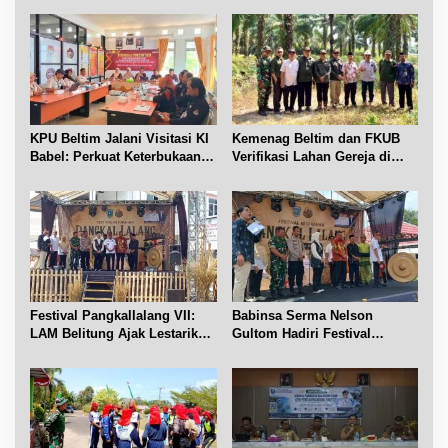
i
p
o
s
KPU Beltim Jalani Visitasi KI
Kemenag Beltim dan FKUB
Babel: Perkuat Keterbukaan
Verifikasi Lahan Gereja di
Informasi Publik
Simpang Renggiang
Festival Pangkallalang VII:
Babinsa Serma Nelson
LAM Belitung Ajak Lestarikan
Gultom Hadiri Festival
Budaya
Kelurahan Pangkal Lalang