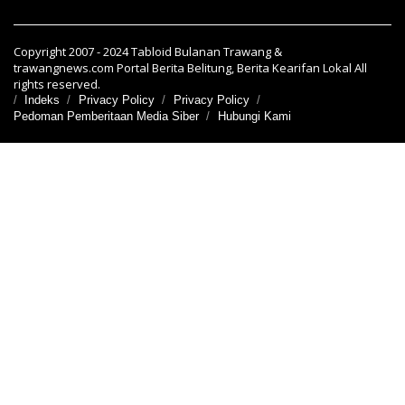
Copyright 2007 - 2024 Tabloid Bulanan Trawang &
trawangnews.com Portal Berita Belitung, Berita Kearifan Lokal All
rights reserved.
Indeks
Privacy Policy
Privacy Policy
Pedoman Pemberitaan Media Siber
Hubungi Kami