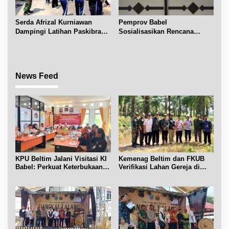
Serda Afrizal Kurniawan
Pemprov Babel
Dampingi Latihan Paskibra
Sosialisasikan Rencana
Kecamatan Dendang
Penerbitan IPR di Gantung
News Feed
KPU Beltim Jalani Visitasi KI
Kemenag Beltim dan FKUB
Babel: Perkuat Keterbukaan
Verifikasi Lahan Gereja di
Informasi Publik
Simpang Renggiang