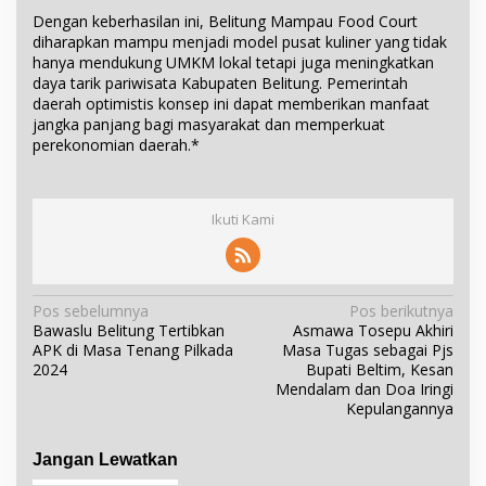
Dengan keberhasilan ini, Belitung Mampau Food Court
diharapkan mampu menjadi model pusat kuliner yang tidak
hanya mendukung UMKM lokal tetapi juga meningkatkan
daya tarik pariwisata Kabupaten Belitung. Pemerintah
daerah optimistis konsep ini dapat memberikan manfaat
jangka panjang bagi masyarakat dan memperkuat
perekonomian daerah.*
Ikuti Kami
N
Pos sebelumnya
Pos berikutnya
Bawaslu Belitung Tertibkan
Asmawa Tosepu Akhiri
a
APK di Masa Tenang Pilkada
Masa Tugas sebagai Pjs
v
2024
Bupati Beltim, Kesan
i
Mendalam dan Doa Iringi
Kepulangannya
g
a
Jangan Lewatkan
s