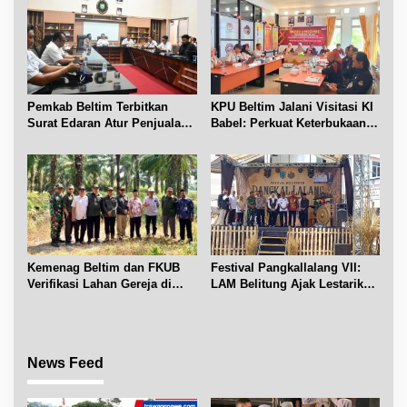
Pemkab Beltim Terbitkan
KPU Beltim Jalani Visitasi KI
Surat Edaran Atur Penjualan
Babel: Perkuat Keterbukaan
BBM Subsidi
Informasi Publik
Kemenag Beltim dan FKUB
Festival Pangkallalang VII:
Verifikasi Lahan Gereja di
LAM Belitung Ajak Lestarikan
Simpang Renggiang
Budaya
News Feed