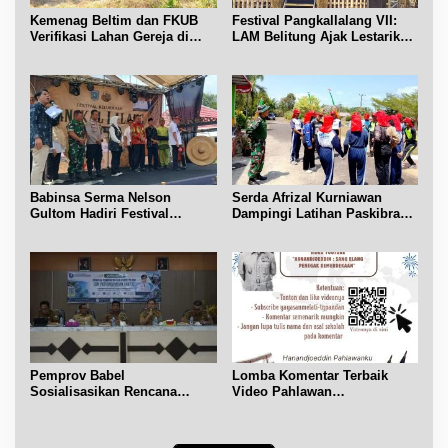
Kemenag Beltim dan FKUB
Festival Pangkallalang VII:
Verifikasi Lahan Gereja di
LAM Belitung Ajak Lestarikan
Simpang Renggiang
Budaya
Babinsa Serma Nelson
Serda Afrizal Kurniawan
Gultom Hadiri Festival
Dampingi Latihan Paskibra
Kelurahan Pangkal Lalang
Kecamatan Dendang
Pemprov Babel
Lomba Komentar Terbaik
Sosialisasikan Rencana
Video Pahlawan
Penerbitan IPR di Gantung
Hanandjoeddin bagi Siswa