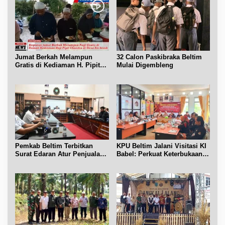
Jumat Berkah Melampun
32 Calon Paskibraka Beltim
Gratis di Kediaman H. Pipit
Mulai Digembleng
Chandra Desa Air Seruk
Pemkab Beltim Terbitkan
KPU Beltim Jalani Visitasi KI
Surat Edaran Atur Penjualan
Babel: Perkuat Keterbukaan
BBM Subsidi
Informasi Publik