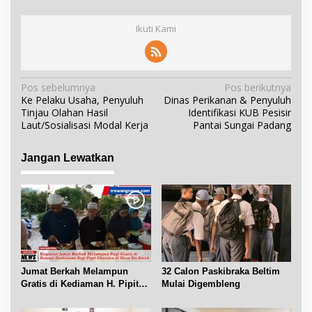
Ikuti Kami
N
Pos sebelumnya
Pos berikutnya
Ke Pelaku Usaha, Penyuluh
Dinas Perikanan & Penyuluh
a
Tinjau Olahan Hasil
Identifikasi KUB Pesisir
v
Laut/Sosialisasi Modal Kerja
Pantai Sungai Padang
i
g
Jangan Lewatkan
a
s
i
p
o
s
Jumat Berkah Melampun
32 Calon Paskibraka Beltim
Gratis di Kediaman H. Pipit
Mulai Digembleng
Chandra Desa Air Seruk