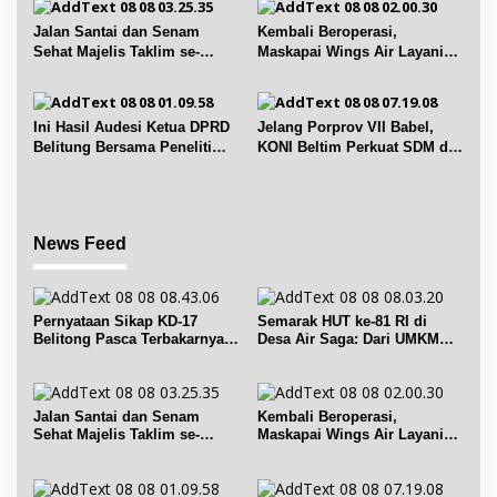
s
Jalan Santai dan Senam
Kembali Beroperasi,
Sehat Majelis Taklim se-
Maskapai Wings Air Layani
Kecamatan Sijuk
Rute Belitung-Pangkalpinang
Ini Hasil Audesi Ketua DPRD
Jelang Porprov VII Babel,
Belitung Bersama Peneliti
KONI Beltim Perkuat SDM di
IPB dan Prancis
bidang keolahragaan
News Feed
Pernyataan Sikap KD-17
Semarak HUT ke-81 RI di
Belitong Pasca Terbakarnya
Desa Air Saga: Dari UMKM
Fasilitas PT. TImah Tbk
hingga Sejumlah Lomba
Jalan Santai dan Senam
Kembali Beroperasi,
Sehat Majelis Taklim se-
Maskapai Wings Air Layani
Kecamatan Sijuk
Rute Belitung-Pangkalpinang