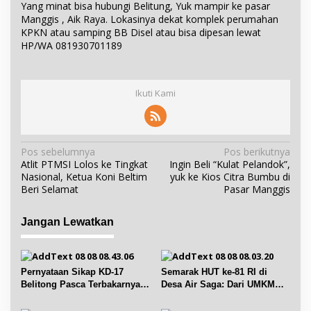
Yang minat bisa hubungi Belitung, Yuk mampir ke pasar
Manggis , Aik Raya. Lokasinya dekat komplek perumahan
KPKN atau samping BB Disel atau bisa dipesan lewat
HP/WA 081930701189
Ikuti Kami
N
Pos sebelumnya
Pos berikutnya
Atlit PTMSI Lolos ke Tingkat
Ingin Beli “Kulat Pelandok”,
a
Nasional, Ketua Koni Beltim
yuk ke Kios Citra Bumbu di
v
Beri Selamat
Pasar Manggis
i
g
Jangan Lewatkan
a
s
i
Pernyataan Sikap KD-17
Semarak HUT ke-81 RI di
p
Belitong Pasca Terbakarnya
Desa Air Saga: Dari UMKM
Fasilitas PT. TImah Tbk
hingga Sejumlah Lomba
o