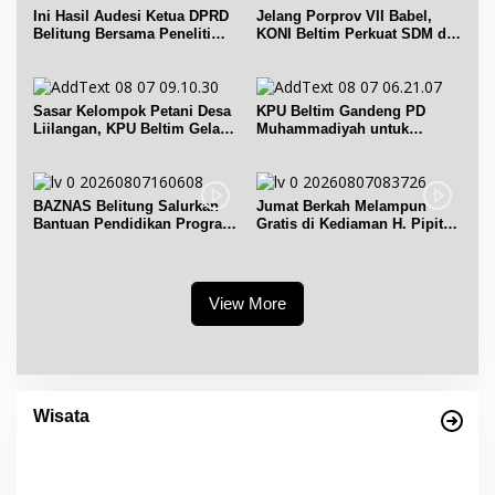
Ini Hasil Audesi Ketua DPRD
Jelang Porprov VII Babel,
Belitung Bersama Peneliti
KONI Beltim Perkuat SDM di
IPB dan Prancis
bidang keolahragaan
Sasar Kelompok Petani Desa
KPU Beltim Gandeng PD
Liilangan, KPU Beltim Gelar
Muhammadiyah untuk
Sosdiklih
Pendidikan Pemilih
BAZNAS Belitung Salurkan
Jumat Berkah Melampun
Bantuan Pendidikan Program
Gratis di Kediaman H. Pipit
Belitung Cerdas
Chandra Desa Air Seruk
View More
Empat Warisan Budaya Tak Benda dari
Provinsi Babel Terima Sertifikat dan
Wisata
Penghargaan dari Menteri Pendidikan dan
Di Bangka Belitung, Wisata Belitung
|
4 Desember 2023
Kebudayaan RI