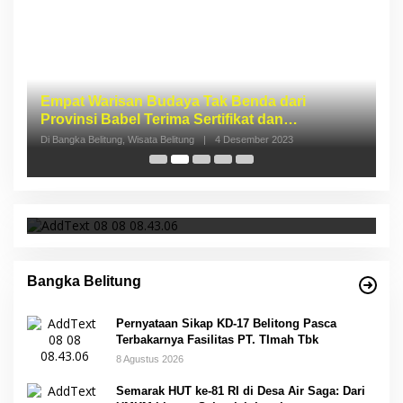
I
S
p
Di 
Pernyataan Sikap KD-17 Belitong Pasca
Terbakarnya Fasilitas PT. TImah Tbk
Bangka Belitung
Pernyataan Sikap KD-17 Belitong Pasca
Terbakarnya Fasilitas PT. TImah Tbk
8 Agustus 2026
Semarak HUT ke-81 RI di Desa Air Saga: Dari