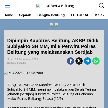
L
e
w
a
Home
Sejarah
Bangka Belitung
EDITORIAL
Kelakar
t
i
k
e
k
Dipimpin Kapolres Belitung AKBP Didik
o
n
Subiyakto SH MM, Ini 8 Perwira Polres
t
Belitung yang melaksanakan Sertijab
e
n
Sma
13 September 2023
Bangka Belitung
TANJUNGPANDAN: Kapolres Belitung AKBP Didik
Subiyakto SH MM, memimpin pelaksanaan Serah Terima
Jabatan (Sertijab) 8 Perwira Polres Belitung di Halaman
Mako Polres Belitung, Selasa (12/9).
Adapun pejabat yang melaksanakan sertijab yakni Kabag