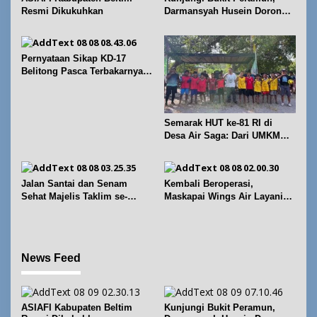
s
Resmi Dikukuhkan
Darmansyah Husein Dorong
Geosite Babel Naik Kelas
Pernyataan Sikap KD-17
Belitong Pasca Terbakarnya
Fasilitas PT. TImah Tbk
Semarak HUT ke-81 RI di
Desa Air Saga: Dari UMKM
hingga Sejumlah Lomba
Jalan Santai dan Senam
Kembali Beroperasi,
Sehat Majelis Taklim se-
Maskapai Wings Air Layani
Kecamatan Sijuk
Rute Belitung-Pangkalpinang
News Feed
ASIAFI Kabupaten Beltim
Kunjungi Bukit Peramun,