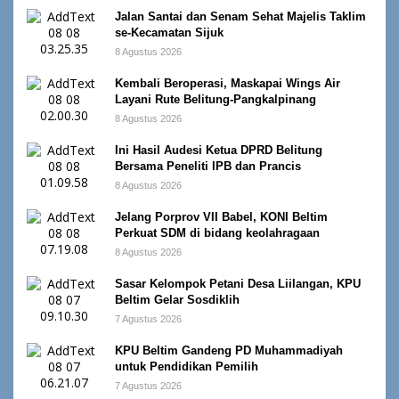
Jalan Santai dan Senam Sehat Majelis Taklim
se-Kecamatan Sijuk
8 Agustus 2026
Kembali Beroperasi, Maskapai Wings Air
Layani Rute Belitung-Pangkalpinang
8 Agustus 2026
Ini Hasil Audesi Ketua DPRD Belitung
Bersama Peneliti IPB dan Prancis
8 Agustus 2026
Jelang Porprov VII Babel, KONI Beltim
Perkuat SDM di bidang keolahragaan
8 Agustus 2026
Sasar Kelompok Petani Desa Liilangan, KPU
Beltim Gelar Sosdiklih
7 Agustus 2026
KPU Beltim Gandeng PD Muhammadiyah
untuk Pendidikan Pemilih
7 Agustus 2026