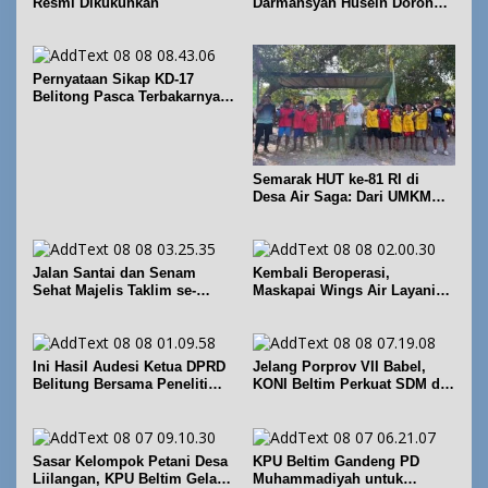
Resmi Dikukuhkan
Darmansyah Husein Dorong
Geosite Babel Naik Kelas
Pernyataan Sikap KD-17
Belitong Pasca Terbakarnya
Fasilitas PT. TImah Tbk
Semarak HUT ke-81 RI di
Desa Air Saga: Dari UMKM
hingga Sejumlah Lomba
Jalan Santai dan Senam
Kembali Beroperasi,
Sehat Majelis Taklim se-
Maskapai Wings Air Layani
Kecamatan Sijuk
Rute Belitung-Pangkalpinang
Ini Hasil Audesi Ketua DPRD
Jelang Porprov VII Babel,
Belitung Bersama Peneliti
KONI Beltim Perkuat SDM di
IPB dan Prancis
bidang keolahragaan
Sasar Kelompok Petani Desa
KPU Beltim Gandeng PD
Liilangan, KPU Beltim Gelar
Muhammadiyah untuk