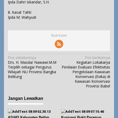
Ipda Dahri Iskandar, S.H.
8. Kasat Tahti
Ipda M. Wahyudi
Ikuti Kami
N
Pos sebelumnya
Pos berikutnya
Drs. H. Masdar Nawawi.M.M
Kegiatan Lokakarya
a
Terpilih sebagai Pengurus
Penilaian Evaluasi Efektivitas
v
Wilayah NU Provinsi Bangka
Pengelolaan Kawasan
i
Belitung
Konservasi (Evika) di
Kawasan Konservasi
g
Provinsi Babel
a
s
Jangan Lewatkan
i
p
o
ASIAFI Kabupaten Beltim
Kunjungi Bukit Peramun,