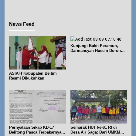
Kecamatan Sijuk
Rute Belitung-Pangkalpinang
News Feed
Kunjungi Bukit Peramun,
Darmansyah Husein Dorong
Geosite Babel Naik Kelas
ASIAFI Kabupaten Beltim
Resmi Dikukuhkan
Pernyataan Sikap KD-17
Semarak HUT ke-81 RI di
Belitong Pasca Terbakarnya
Desa Air Saga: Dari UMKM