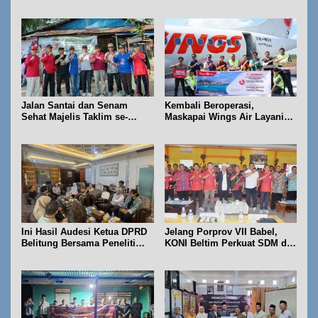
Fasilitas PT. TImah Tbk
hingga Sejumlah Lomba
Jalan Santai dan Senam
Kembali Beroperasi,
Sehat Majelis Taklim se-
Maskapai Wings Air Layani
Kecamatan Sijuk
Rute Belitung-Pangkalpinang
Ini Hasil Audesi Ketua DPRD
Jelang Porprov VII Babel,
Belitung Bersama Peneliti
KONI Beltim Perkuat SDM di
IPB dan Prancis
bidang keolahragaan