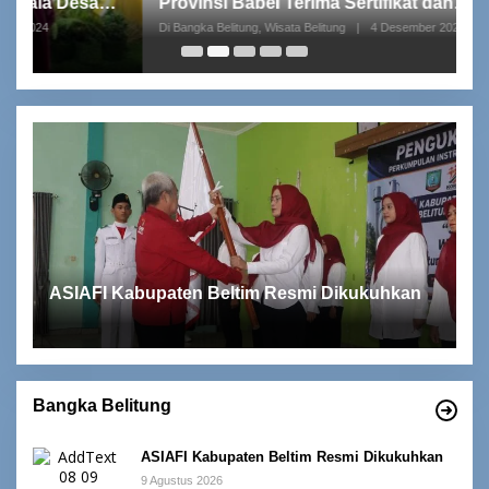
Provinsi Babel Terima Sertifikat dan
S
Penghargaan dari Menteri Pendidikan dan
p
Di Bangka Belitung, Wisata Belitung
|
4 Desember 2023
Di 
Kebudayaan RI
ASIAFI Kabupaten Beltim Resmi Dikukuhkan
Bangka Belitung
ASIAFI Kabupaten Beltim Resmi Dikukuhkan
9 Agustus 2026