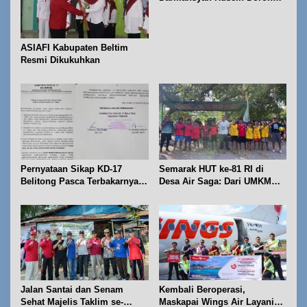
Geosite Babel Naik Kelas
ASIAFI Kabupaten Beltim
Resmi Dikukuhkan
Pernyataan Sikap KD-17
Semarak HUT ke-81 RI di
Belitong Pasca Terbakarnya
Desa Air Saga: Dari UMKM
Fasilitas PT. TImah Tbk
hingga Sejumlah Lomba
Jalan Santai dan Senam
Kembali Beroperasi,
Sehat Majelis Taklim se-
Maskapai Wings Air Layani