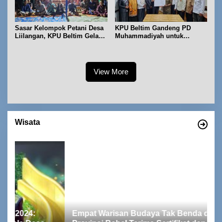
Sasar Kelompok Petani Desa
KPU Beltim Gandeng PD
Liilangan, KPU Beltim Gelar
Muhammadiyah untuk
Sosdiklih
Pendidikan Pemilih
View More
Wisata
Empat Warisan Budaya Tak Benda dari
I