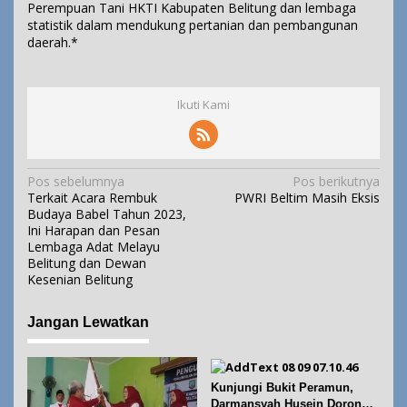
Perempuan Tani HKTI Kabupaten Belitung dan lembaga
statistik dalam mendukung pertanian dan pembangunan
daerah.*
Ikuti Kami
N
Pos sebelumnya
Pos berikutnya
Terkait Acara Rembuk
PWRI Beltim Masih Eksis
a
Budaya Babel Tahun 2023,
v
Ini Harapan dan Pesan
i
Lembaga Adat Melayu
Belitung dan Dewan
g
Kesenian Belitung
a
s
Jangan Lewatkan
i
p
o
Kunjungi Bukit Peramun,
s
Darmansyah Husein Dorong