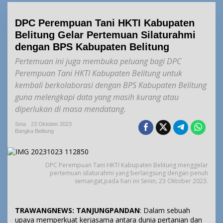
DPC Perempuan Tani HKTI Kabupaten
Belitung Gelar Pertemuan Silaturahmi
dengan BPS Kabupaten Belitung
Pertemuan ini juga membuka peluang bagi DPC
Perempuan Tani HKTI Kabupaten Belitung untuk
kembali berkolaborasi dengan BPS Kabupaten Belitung
guna melengkapi data yang masih kurang atau
diperlukan di masa mendatang.
Sma
23 Oktober 2023
Bangka Belitung
DPC Perempuan Tani HKTI Kabupaten Belitung menggelar
pertemuan silaturahmi yang berlangsung dengan penuh
semangat,pada hari ini Senin, 23 Oktober 2023.
TRAWANGNEWS: TANJUNGPANDAN
: Dalam sebuah
upaya memperkuat kerjasama antara dunia pertanian dan