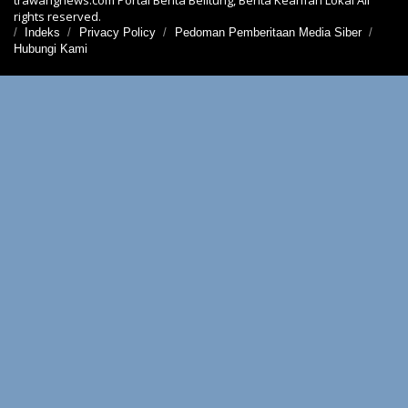
trawangnews.com Portal Berita Belitung, Berita Kearifan Lokal All
rights reserved.
Indeks
Privacy Policy
Pedoman Pemberitaan Media Siber
Hubungi Kami