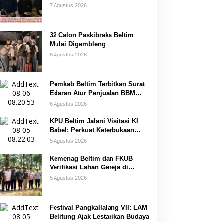
Desa Air Seruk
7 Agustus 2026
32 Calon Paskibraka Beltim
Mulai Digembleng
6 Agustus 2026
Pemkab Beltim Terbitkan Surat
Edaran Atur Penjualan BBM
Subsidi
6 Agustus 2026
KPU Beltim Jalani Visitasi KI
Babel: Perkuat Keterbukaan
Informasi Publik
5 Agustus 2026
Kemenag Beltim dan FKUB
Verifikasi Lahan Gereja di
Simpang Renggiang
5 Agustus 2026
Festival Pangkallalang VII: LAM
Belitung Ajak Lestarikan Budaya