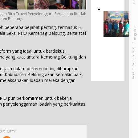
i
a
3
g
d
b
,
a
e
en Biro Travel Penyelenggara Perjalanan Ibadah
D
L
n
ten Belitung.
l
i
A
B
T
g
1
leh beberapa pejabat penting, termasuk H.
M
u
e
a
2
B
la Seksi PHU Kemenag Belitung, serta staf
d
O
r
g
e
K
a
i
a
l
T
y
m
s
O
i
tform yang ideal untuk berdiskusi,
a
a
B
K
t
ama yang kuat antara Kemenag Belitung dan
E
D
S
e
u
R
e
e
g
2
n
jalin dalam pertemuan ini, diharapkan
s
r
i
0
g
a
di Kabupaten Belitung akan semakin baik,
2
t
a
S
3
B
 melaksanakan ibadah mereka dengan
i
t
e
u
f
a
b
l
i
n
u
u
k
O
PPIU pun berkomitmen untuk bekerja
t
h
a
l
 penyelenggaraan ibadah yang berkualitas
D
T
t
e
e
u
d
h
s
m
a
K
a
b
n
a
B
a
P
r
kuti Kami
u
n
e
a
l