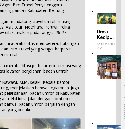
 Agen Biro Travel Penyelenggara
tanjungpandan Kabupaten Belitung.
engan mendatangi travel umroh masing
s, Asia tour, Noerhana Pertiwi, Pelita
Desa
nev dilaksanakan pada tanggal 26-27
Keciput
Raih
aan ini adalah untuk mempererat hubungan
18 November
2024
dan Biro Travel yang sangat berperan
Juara III
dah umroh.
di ADWI
E
2024:
m
juan memfasilitasi pertukaran informasi yang
Pratiwi
p
4
tas layanan perjalanan ibadah umroh.
Perucha
a
D
,S.S.,M.H
E
t
S
 Nawawi, M.M, selaku Kepala Kantor
.,NL.P,
W
E
ung, menjelaskan bahwa kegiatan ini juga
Kepala
a
M
t pelaksanaan ibadah umroh di Kabupaten
B
r
Desa
E
g ada. Hal ini sejalan dengan komitmen
i
Keciput
R
n bahwa ibadah umroh berjalan dengan
s
2
Sampaik
ran yang berlaku.
a
0
an rasa
2
n
syukurn
3
B
ya atas
u
I