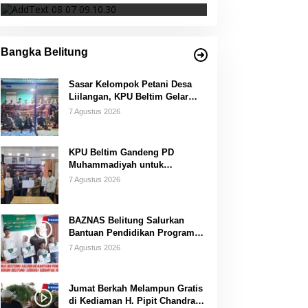
Bangka Belitung
Sasar Kelompok Petani Desa
Liilangan, KPU Beltim Gelar
Sosdiklih
7 Agustus 2026
KPU Beltim Gandeng PD
Muhammadiyah untuk
Pendidikan Pemilih
7 Agustus 2026
BAZNAS Belitung Salurkan
Bantuan Pendidikan Program
Belitung Cerdas
7 Agustus 2026
Jumat Berkah Melampun Gratis
di Kediaman H. Pipit Chandra