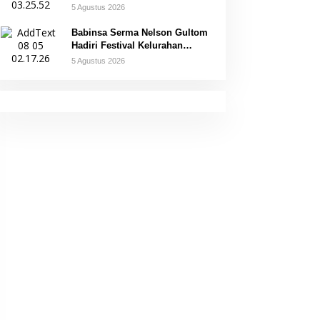
5 Agustus 2026
Babinsa Serma Nelson Gultom
Hadiri Festival Kelurahan
Pangkal Lalang
5 Agustus 2026