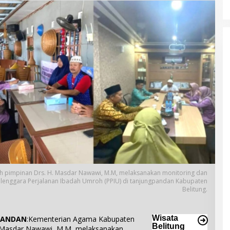
h pimpinan Drs. H. Masdar Nawawi, M.M, melaksanakan monitoring dan
lenggara Perjalanan Ibadah Umroh (PPIU) di tanjungpandan Kabupaten
Belitung.
Wisata
PANDAN
:Kementerian Agama Kabupaten
Belitung
H. Masdar Nawawi, M.M, melaksanakan