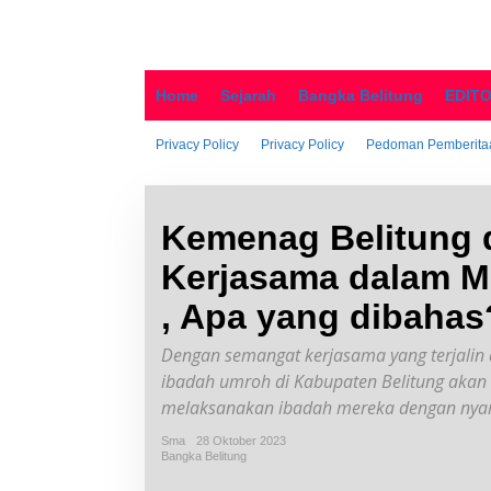
Home
Sejarah
Bangka Belitung
EDIT
Privacy Policy
Privacy Policy
Pedoman Pemberitaa
Kemenag Belitung d
Kerjasama dalam M
, Apa yang dibahas
Dengan semangat kerjasama yang terjalin 
ibadah umroh di Kabupaten Belitung akan
melaksanakan ibadah mereka dengan nya
Sma
28 Oktober 2023
Bangka Belitung