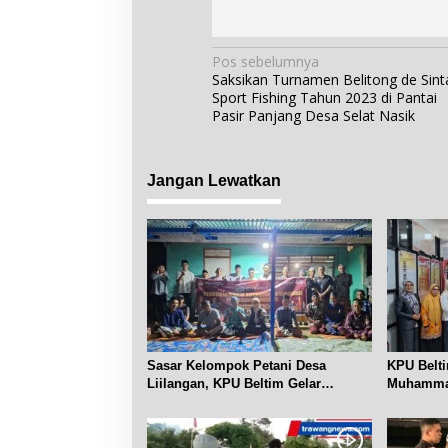
N
Pos sebelumnya
Saksikan Turnamen Belitong de Sint
a
Sport Fishing Tahun 2023 di Pantai
v
Pasir Panjang Desa Selat Nasik
i
g
Jangan Lewatkan
a
s
i
p
o
s
Sasar Kelompok Petani Desa
KPU Belt
Liilangan, KPU Beltim Gelar
Muhammad
Sosdiklih
Pemilih