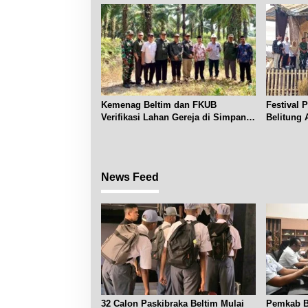
Kemenag Beltim dan FKUB
Festival 
Verifikasi Lahan Gereja di Simpang
Belitung 
Renggiang
News Feed
32 Calon Paskibraka Beltim Mulai
Pemkab Be