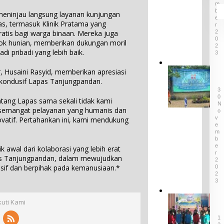
n
M
k
B
t
ninjau langsung layanan kunjungan
B
E
u
as, termasuk Klinik Pratama yang
R
e
M
2
tis bagi warga binaan. Mereka juga
n
a
0
ok hunian, memberikan dukungan moril
d
2
s
i pribadi yang lebih baik.
a
3
u
d
k
P
a
, Husaini Rasyid, memberikan apresiasi
P
a
r
a kondusif Lapas Tanjungpandan.
u
g
i
3
l
e
0
P
ang Lapas sama sekali tidak kami
a
N
l
r
at semangat pelayanan yang humanis dan
u
O
a
o
V
atif. Pertahankan ini, kami mendukung
B
r
v
E
e
M
a
i
l
B
n
n
E
i
k awal dari kolaborasi yang lebih erat
S
s
R
t
as Tanjungpandan, dalam mewujudkan
e
2
i
u
sif dan berpihak pada kemanusiaan.*
0
n
B
n
2
i
a
3
g
d
b
,
a
e
D
L
kuti Kami
n
l
i
A
B
T
g
1
M
u
e