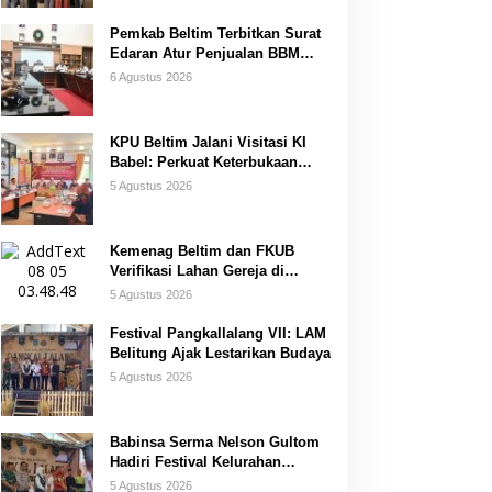
Pemkab Beltim Terbitkan Surat
Edaran Atur Penjualan BBM
Subsidi
6 Agustus 2026
KPU Beltim Jalani Visitasi KI
Babel: Perkuat Keterbukaan
Informasi Publik
5 Agustus 2026
Kemenag Beltim dan FKUB
Verifikasi Lahan Gereja di
Simpang Renggiang
5 Agustus 2026
Festival Pangkallalang VII: LAM
Belitung Ajak Lestarikan Budaya
5 Agustus 2026
Babinsa Serma Nelson Gultom
Hadiri Festival Kelurahan
Pangkal Lalang
5 Agustus 2026