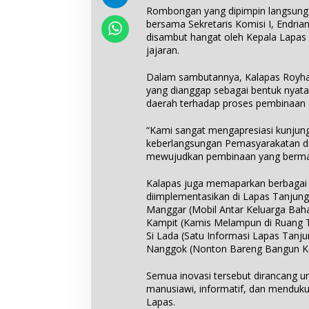
Rombongan yang dipimpin langsung o
bersama Sekretaris Komisi I, Endria
disambut hangat oleh Kepala Lapas 
jajaran.
Dalam sambutannya, Kalapas Royha
yang dianggap sebagai bentuk nyat
daerah terhadap proses pembinaan 
“Kami sangat mengapresiasi kunjung
keberlangsungan Pemasyarakatan di
mewujudkan pembinaan yang bermanf
Kalapas juga memaparkan berbagai i
diimplementasikan di Lapas Tanjung
Manggar (Mobil Antar Keluarga Ba
Kampit (Kamis Melampun di Ruang 
Si Lada (Satu Informasi Lapas Tanj
Nanggok (Nonton Bareng Bangun 
Semua inovasi tersebut dirancang u
manusiawi, informatif, dan menduku
Lapas.