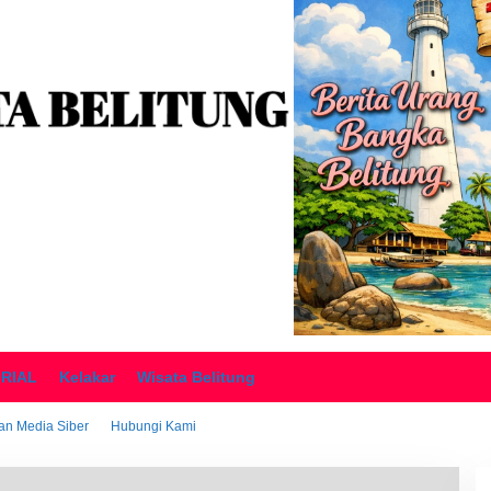
ORIAL
Kelakar
Wisata Belitung
n Media Siber
Hubungi Kami