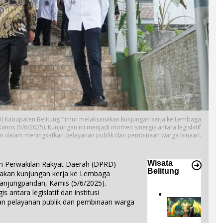
D) Kabupaten Belitung Timur melaksanakan kunjungan kerja ke Lembaga
mis (5/6/2025). Kunjungan ini menjadi momen sinergis antara legislatif
an dalam meningkatkan pelayanan publik dan pembinaan warga binaan.
Wisata
Perwakilan Rakyat Daerah (DPRD)
Belitung
akan kunjungan kerja ke Lembaga
anjungpandan, Kamis (5/6/2025).
 antara legislatif dan institusi
n pelayanan publik dan pembinaan warga