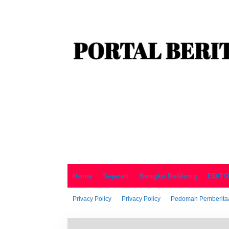
o
n
t
e
n
Home
Sejarah
Bangka Belitung
EDIT
Privacy Policy
Privacy Policy
Pedoman Pemberitaa