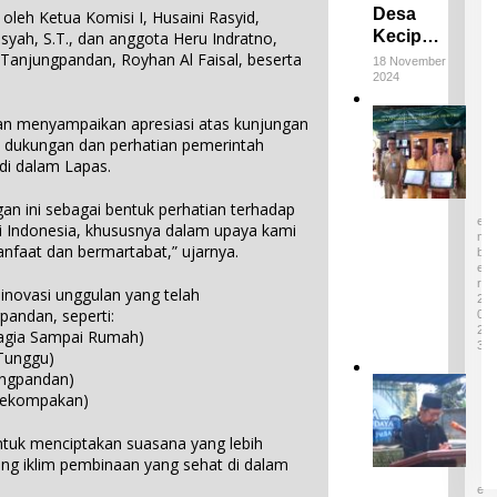
Desa
leh Ketua Komisi I, Husaini Rasyid,
Keciput
nsyah, S.T., dan anggota Heru Indratno,
Raih
Tanjungpandan, Royhan Al Faisal, beserta
18 November
2024
Juara III
di ADWI
E
n menyampaikan apresiasi atas kunjungan
2024:
m
a dukungan dan perhatian pemerintah
Pratiwi
p
4
di dalam Lapas.
Perucha
a
D
,S.S.,M.H
E
t
S
an ini sebagai bentuk perhatian terhadap
.,NL.P,
W
E
 Indonesia, khususnya dalam upaya kami
Kepala
a
M
aat dan bermartabat,” ujarnya.
B
r
Desa
E
i
Keciput
R
novasi unggulan yang telah
s
2
Sampaik
pandan, seperti:
a
0
an rasa
2
n
hagia Sampai Rumah)
syukurn
3
B
Tunggu)
ya atas
u
ungpandan)
I
penghar
d
Kekompakan)
k
gaan ini.
a
o
1
y
ntuk menciptakan suasana yang lebih
n
D
a
E
ng iklim pembinaan yang sehat di dalam
P
T
S
i
E
a