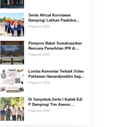
Serda Afrizal Kurniawan
Dampingi Latihan Paskibra
Kecamatan Dendang
5 Agustus 2026
Pemprov Babel Sosialisasikan
Rencana Penerbitan IPR di
Gantung
5 Agustus 2026
Lomba Komentar Terbaik Video
Pahlawan Hanandjoeddin bagi
Siswa
4 Agustus 2026
Di Senyubuk,Sertu I Kadek Edi
P Dampingi Tim Asesor
UNESCO Global Geopark
4 Agustus 2026