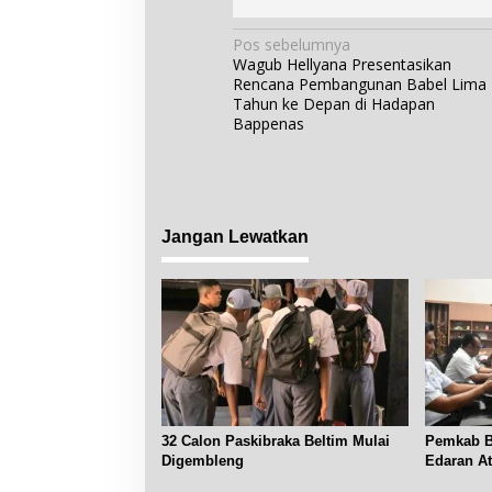
N
Pos sebelumnya
Wagub Hellyana Presentasikan
a
Rencana Pembangunan Babel Lima
v
Tahun ke Depan di Hadapan
i
Bappenas
g
a
s
i
Jangan Lewatkan
p
o
s
32 Calon Paskibraka Beltim Mulai
Pemkab Be
Digembleng
Edaran A
Subsidi