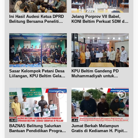
Ini Hasil Audesi Ketua DPRD
Jelang Porprov VII Babel,
Belitung Bersama Peneliti
KONI Beltim Perkuat SDM di
IPB dan Prancis
bidang keolahragaan
Sasar Kelompok Petani Desa
KPU Beltim Gandeng PD
Liilangan, KPU Beltim Gelar
Muhammadiyah untuk
Sosdiklih
Pendidikan Pemilih
BAZNAS Belitung Salurkan
Jumat Berkah Melampun
Bantuan Pendidikan Program
Gratis di Kediaman H. Pipit
Belitung Cerdas
Chandra Desa Air Seruk