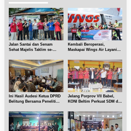
a
s
i
p
o
s
Jalan Santai dan Senam
Kembali Beroperasi,
Sehat Majelis Taklim se-
Maskapai Wings Air Layani
Kecamatan Sijuk
Rute Belitung-Pangkalpinang
Ini Hasil Audesi Ketua DPRD
Jelang Porprov VII Babel,
Belitung Bersama Peneliti
KONI Beltim Perkuat SDM di
IPB dan Prancis
bidang keolahragaan