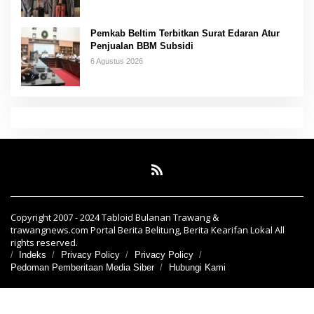
Pemkab Beltim Terbitkan Surat Edaran Atur
Penjualan BBM Subsidi
6 Agustus 2026
Copyright 2007 - 2024 Tabloid Bulanan Trawang &
trawangnews.com Portal Berita Belitung, Berita Kearifan Lokal All
rights reserved.
Indeks
Privacy Policy
Privacy Policy
Pedoman Pemberitaan Media Siber
Hubungi Kami