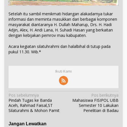
Setelah itu sambil menikmati hidangan alakadarnya tukar
informasi dan meminta masukkan dari berbagai komponen
masyarakat diantaranya H. Dullah Maharup, Drs. H. Hadi
Adjin, Alex, H. Andi Lana, H. Suhadi Hasan yang berkaitan
dengan kebijakan pemrov mau kabupaten.
Acara kegiatan silatuhrahmi dan halalbihal di tutup pada
pukul 11.30. Wib.*
Ikuti Kami
N
Pos sebelumnya
Pos berikutnya
Pindah Tugas ke Banda
Mahasiswa FISIPOL UBB
a
Aceh, Rahmad Faisal,ST
Semester 10 Lakukan
v
Silaturahmi & Mohon Pamit
Penelitian di Badau
i
g
Jangan Lewatkan