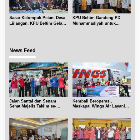
Sasar Kelompok Petani Desa
KPU Beltim Gandeng PD
Liilangan, KPU Beltim Gelar
Muhammadiyah untuk
Sosdiklih
Pendidikan Pemilih
News Feed
Jalan Santai dan Senam
Kembali Beroperasi,
Sehat Majelis Taklim se-
Maskapai Wings Air Layani
Kecamatan Sijuk
Rute Belitung-Pangkalpinang