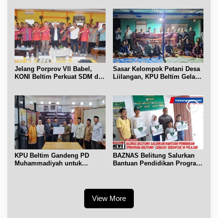
Jelang Porprov VII Babel,
Sasar Kelompok Petani Desa
KONI Beltim Perkuat SDM di
Liilangan, KPU Beltim Gelar
bidang keolahragaan
Sosdiklih
KPU Beltim Gandeng PD
BAZNAS Belitung Salurkan
Muhammadiyah untuk
Bantuan Pendidikan Program
Pendidikan Pemilih
Belitung Cerdas
View More