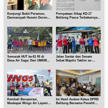
Kunjungi Bukit Peramun,
Pernyataan Sikap KD-17
Darmansyah Husein Dorong
Belitong Pasca Terbakarnya
Geosite Babel Naik Kelas
Fasilitas PT. TImah Tbk
Semarak HUT ke-81 RI di
Jalan Santai dan Senam
Desa Air Saga: Dari UMKM
Sehat Majelis Taklim se-
hingga Sejumlah Lomba
Kecamatan Sijuk
Kembali Beroperasi,
Ini Hasil Audesi Ketua DPRD
Maskapai Wings Air Layani
Belitung Bersama Peneliti
Rute Belitung-Pangkalpinang
IPB dan Prancis