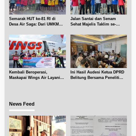
Semarak HUT ke-81 RI di
Jalan Santai dan Senam
Desa Air Saga: Dari UMKM
Sehat Majelis Taklim se-
hingga Sejumlah Lomba
Kecamatan Sijuk
Kembali Beroperasi,
Ini Hasil Audesi Ketua DPRD
Maskapai Wings Air Layani
Belitung Bersama Peneliti
Rute Belitung-Pangkalpinang
IPB dan Prancis
News Feed