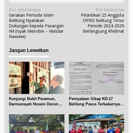
N
Pos sebelumnya
Pos berikutnya
Gerakan Pemuda Islam
Pelantikan 25 Anggota
a
Belitung Nyatakan
DPRD Belitung Timur
v
Dukungan kepada Pasangan
Periode 2024-2029
i
IM (Isyak Meirobie – Masdar
Berlangsung Khidmat
Nawawi)
g
a
Jangan Lewatkan
s
i
p
o
s
Kunjungi Bukit Peramun,
Pernyataan Sikap KD-17
Darmansyah Husein Dorong
Belitong Pasca Terbakarnya
Geosite Babel Naik Kelas
Fasilitas PT. TImah Tbk