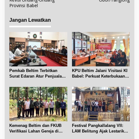
g
Provinsi Babel
a
s
Jangan Lewatkan
i
p
o
s
Pemkab Beltim Terbitkan
KPU Beltim Jalani Visitasi KI
Surat Edaran Atur Penjualan
Babel: Perkuat Keterbukaan
BBM Subsidi
Informasi Publik
Kemenag Beltim dan FKUB
Festival Pangkallalang VII:
Verifikasi Lahan Gereja di
LAM Belitung Ajak Lestarikan
Simpang Renggiang
Budaya