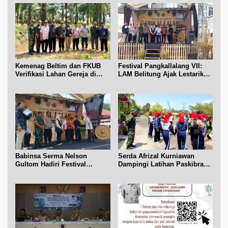
Kemenag Beltim dan FKUB
Festival Pangkallalang VII:
Verifikasi Lahan Gereja di
LAM Belitung Ajak Lestarikan
Simpang Renggiang
Budaya
Babinsa Serma Nelson
Serda Afrizal Kurniawan
Gultom Hadiri Festival
Dampingi Latihan Paskibra
Kelurahan Pangkal Lalang
Kecamatan Dendang