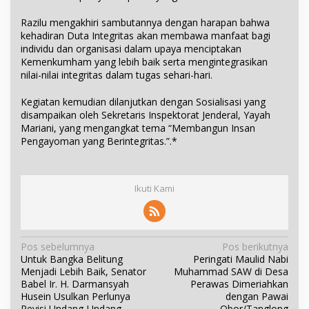
Razilu mengakhiri sambutannya dengan harapan bahwa
kehadiran Duta Integritas akan membawa manfaat bagi
individu dan organisasi dalam upaya menciptakan
Kemenkumham yang lebih baik serta mengintegrasikan
nilai-nilai integritas dalam tugas sehari-hari.
Kegiatan kemudian dilanjutkan dengan Sosialisasi yang
disampaikan oleh Sekretaris Inspektorat Jenderal, Yayah
Mariani, yang mengangkat tema “Membangun Insan
Pengayoman yang Berintegritas.”.*
Ikuti Kami
N
Pos sebelumnya
Pos berikutnya
Untuk Bangka Belitung
Peringati Maulid Nabi
a
Menjadi Lebih Baik, Senator
Muhammad SAW di Desa
v
Babel Ir. H. Darmansyah
Perawas Dimeriahkan
i
Husein Usulkan Perlunya
dengan Pawai
Revisi Undang-Undang
Obor/Tanglong