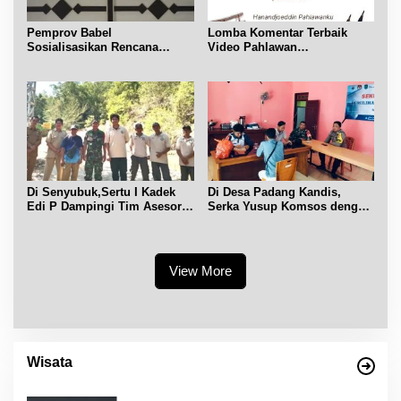
Pemprov Babel
Lomba Komentar Terbaik
Sosialisasikan Rencana
Video Pahlawan
Penerbitan IPR di Gantung
Hanandjoeddin bagi Siswa
Di Senyubuk,Sertu I Kadek
Di Desa Padang Kandis,
Edi P Dampingi Tim Asesor
Serka Yusup Komsos dengan
UNESCO Global Geopark
Warga Binaannya
View More
Wisata