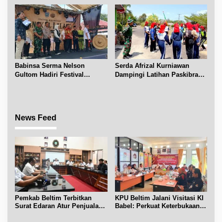
Babinsa Serma Nelson
Serda Afrizal Kurniawan
Gultom Hadiri Festival
Dampingi Latihan Paskibra
Kelurahan Pangkal Lalang
Kecamatan Dendang
News Feed
Pemkab Beltim Terbitkan
KPU Beltim Jalani Visitasi KI
Surat Edaran Atur Penjualan
Babel: Perkuat Keterbukaan
BBM Subsidi
Informasi Publik