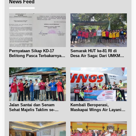
News Feed
Pernyataan Sikap KD-17
Semarak HUT ke-81 RI di
Belitong Pasca Terbakarnya
Desa Air Saga: Dari UMKM
Fasilitas PT. TImah Tbk
hingga Sejumlah Lomba
Jalan Santai dan Senam
Kembali Beroperasi,
Sehat Majelis Taklim se-
Maskapai Wings Air Layani
Kecamatan Sijuk
Rute Belitung-Pangkalpinang