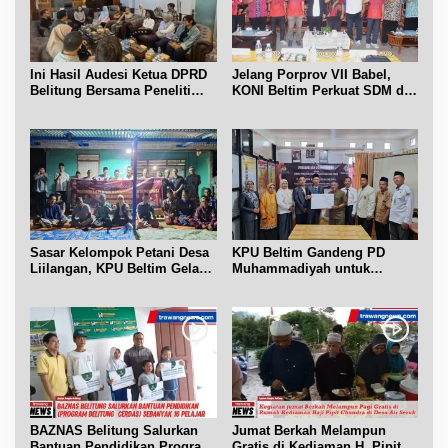
Ini Hasil Audesi Ketua DPRD
Jelang Porprov VII Babel,
Belitung Bersama Peneliti
KONI Beltim Perkuat SDM di
IPB dan Prancis
bidang keolahragaan
Sasar Kelompok Petani Desa
KPU Beltim Gandeng PD
Liilangan, KPU Beltim Gelar
Muhammadiyah untuk
Sosdiklih
Pendidikan Pemilih
BAZNAS Belitung Salurkan
Jumat Berkah Melampun
Bantuan Pendidikan Program
Gratis di Kediaman H. Pipit