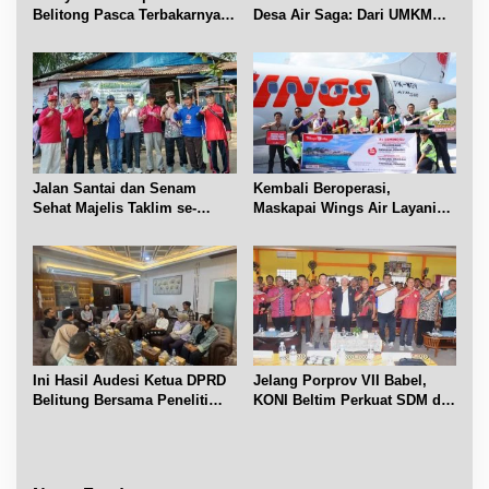
Belitong Pasca Terbakarnya
Desa Air Saga: Dari UMKM
Fasilitas PT. TImah Tbk
hingga Sejumlah Lomba
Jalan Santai dan Senam
Kembali Beroperasi,
Sehat Majelis Taklim se-
Maskapai Wings Air Layani
Kecamatan Sijuk
Rute Belitung-Pangkalpinang
Ini Hasil Audesi Ketua DPRD
Jelang Porprov VII Babel,
Belitung Bersama Peneliti
KONI Beltim Perkuat SDM di
IPB dan Prancis
bidang keolahragaan