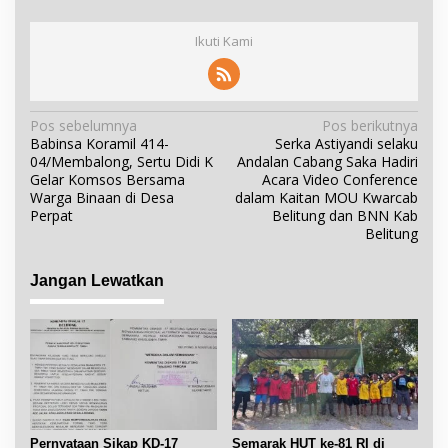
Ikuti Kami
N
Pos sebelumnya
Pos berikutnya
Babinsa Koramil 414-
Serka Astiyandi selaku
a
04/Membalong, Sertu Didi K
Andalan Cabang Saka Hadiri
v
Gelar Komsos Bersama
Acara Video Conference
i
Warga Binaan di Desa
dalam Kaitan MOU Kwarcab
Perpat
Belitung dan BNN Kab
g
Belitung
a
s
Jangan Lewatkan
i
p
o
s
Pernyataan Sikap KD-17
Semarak HUT ke-81 RI di