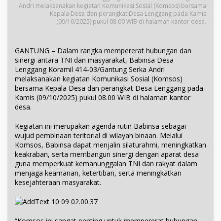
Andri melaksanakan kegiatan Komunikasi Sosial (Komsos) bersama
Kepala Desa dan perangkat Desa Lenggang pada Kamis
(09/10/2025) pukul 08.00 WIB di halaman kantor desa.
GANTUNG – Dalam rangka mempererat hubungan dan
sinergi antara TNI dan masyarakat, Babinsa Desa
Lenggang Koramil 414-03/Gantung Serka Andri
melaksanakan kegiatan Komunikasi Sosial (Komsos)
bersama Kepala Desa dan perangkat Desa Lenggang pada
Kamis (09/10/2025) pukul 08.00 WIB di halaman kantor
desa.
Kegiatan ini merupakan agenda rutin Babinsa sebagai
wujud pembinaan teritorial di wilayah binaan. Melalui
Komsos, Babinsa dapat menjalin silaturahmi, meningkatkan
keakraban, serta membangun sinergi dengan aparat desa
guna memperkuat kemanunggalan TNI dan rakyat dalam
menjaga keamanan, ketertiban, serta meningkatkan
kesejahteraan masyarakat.
“Komsos ini sangat penting untuk mempererat hubungan