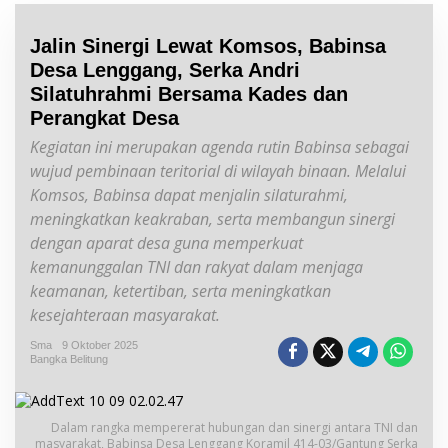
Jalin Sinergi Lewat Komsos, Babinsa
Desa Lenggang, Serka Andri
Silatuhrahmi Bersama Kades dan
Perangkat Desa
Kegiatan ini merupakan agenda rutin Babinsa sebagai
wujud pembinaan teritorial di wilayah binaan. Melalui
Komsos, Babinsa dapat menjalin silaturahmi,
meningkatkan keakraban, serta membangun sinergi
dengan aparat desa guna memperkuat
kemanunggalan TNI dan rakyat dalam menjaga
keamanan, ketertiban, serta meningkatkan
kesejahteraan masyarakat.
Sma
9 Oktober 2025
Bangka Belitung
Dalam rangka mempererat hubungan dan sinergi antara TNI dan
masyarakat, Babinsa Desa Lenggang Koramil 414-03/Gantung Serka