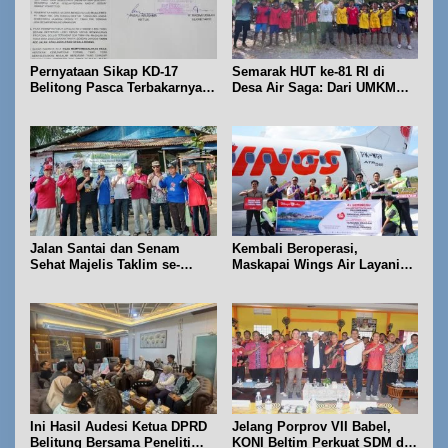
Pernyataan Sikap KD-17
Semarak HUT ke-81 RI di
Belitong Pasca Terbakarnya
Desa Air Saga: Dari UMKM
Fasilitas PT. TImah Tbk
hingga Sejumlah Lomba
Jalan Santai dan Senam
Kembali Beroperasi,
Sehat Majelis Taklim se-
Maskapai Wings Air Layani
Kecamatan Sijuk
Rute Belitung-Pangkalpinang
Ini Hasil Audesi Ketua DPRD
Jelang Porprov VII Babel,
Belitung Bersama Peneliti
KONI Beltim Perkuat SDM di