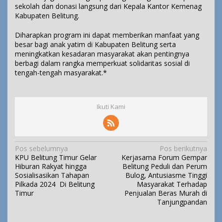
sekolah dan donasi langsung dari Kepala Kantor Kemenag
Kabupaten Belitung.
Diharapkan program ini dapat memberikan manfaat yang
besar bagi anak yatim di Kabupaten Belitung serta
meningkatkan kesadaran masyarakat akan pentingnya
berbagi dalam rangka memperkuat solidaritas sosial di
tengah-tengah masyarakat.*
Ikuti Kami
N
Pos sebelumnya
Pos berikutnya
KPU Belitung Timur Gelar
Kerjasama Forum Gempar
a
Hiburan Rakyat hingga
Belitung Peduli dan Perum
v
Sosialisasikan Tahapan
Bulog, Antusiasme Tinggi
i
Pilkada 2024 Di Belitung
Masyarakat Terhadap
Timur
Penjualan Beras Murah di
g
Tanjungpandan
a
s