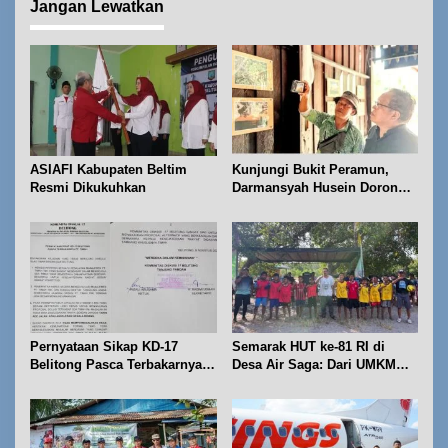
Jangan Lewatkan
i
p
o
s
ASIAFI Kabupaten Beltim
Kunjungi Bukit Peramun,
Resmi Dikukuhkan
Darmansyah Husein Dorong
Geosite Babel Naik Kelas
Pernyataan Sikap KD-17
Semarak HUT ke-81 RI di
Belitong Pasca Terbakarnya
Desa Air Saga: Dari UMKM
Fasilitas PT. TImah Tbk
hingga Sejumlah Lomba