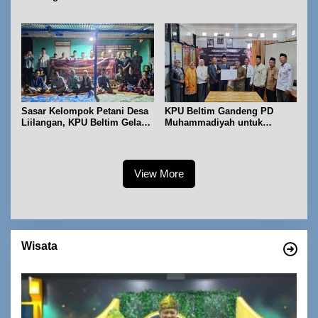
IPB dan Prancis
bidang keolahragaan
Sasar Kelompok Petani Desa
KPU Beltim Gandeng PD
Liilangan, KPU Beltim Gelar
Muhammadiyah untuk
Sosdiklih
Pendidikan Pemilih
View More
Wisata