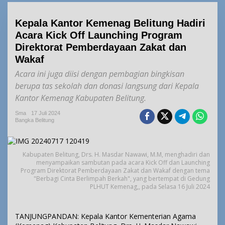
Kepala Kantor Kemenag Belitung Hadiri
Acara Kick Off Launching Program
Direktorat Pemberdayaan Zakat dan
Wakaf
Acara ini juga diisi dengan pembagian bingkisan
berupa tas sekolah dan donasi langsung dari Kepala
Kantor Kemenag Kabupaten Belitung.
Sma
17 Juli 2024
Bangka Belitung
Kabupaten Belitung, Drs. H. Masdar Nawawi, M.M, menghadiri dan
menyampaikan sambutan pada acara Kick Off dan Launching
Program Direktorat Pemberdayaan Zakat dan Wakaf dengan tema
"Berbagi Cinta Berlimpah Berkah", yang bertempat di Gedung
PLHUT Kemenag,, pada Selasa 16 Juli 2024
TANJUNGPANDAN: Kepala Kantor Kementerian Agama