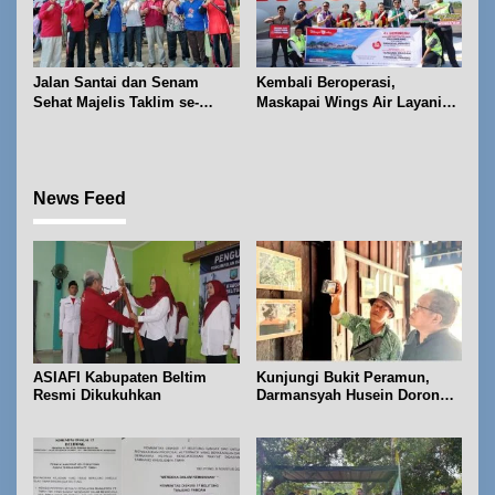
Jalan Santai dan Senam
Kembali Beroperasi,
Sehat Majelis Taklim se-
Maskapai Wings Air Layani
Kecamatan Sijuk
Rute Belitung-Pangkalpinang
News Feed
ASIAFI Kabupaten Beltim
Kunjungi Bukit Peramun,
Resmi Dikukuhkan
Darmansyah Husein Dorong
Geosite Babel Naik Kelas