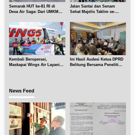
Semarak HUT ke-81 RI di
Jalan Santai dan Senam
Desa Air Saga: Dari UMKM
Sehat Majelis Taklim se-
hingga Sejumlah Lomba
Kecamatan Sijuk
Kembali Beroperasi,
Ini Hasil Audesi Ketua DPRD
Maskapai Wings Air Layani
Belitung Bersama Peneliti
Rute Belitung-Pangkalpinang
IPB dan Prancis
News Feed