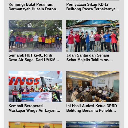
Kunjungi Bukit Peramun,
Pernyataan Sikap KD-17
Darmansyah Husein Dorong
Belitong Pasca Terbakarnya
Geosite Babel Naik Kelas
Fasilitas PT. TImah Tbk
Semarak HUT ke-81 RI di
Jalan Santai dan Senam
Desa Air Saga: Dari UMKM
Sehat Majelis Taklim se-
hingga Sejumlah Lomba
Kecamatan Sijuk
Kembali Beroperasi,
Ini Hasil Audesi Ketua DPRD
Maskapai Wings Air Layani
Belitung Bersama Peneliti
Rute Belitung-Pangkalpinang
IPB dan Prancis