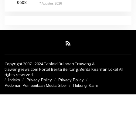
7 Agustus 2026
Copyright 2007 - 2024 Tabloid Bulanan Trawang &
trawangnews.com Portal Berita Belitung, Berita Kearifan Lokal All
rights reserved.
Indeks
Privacy Policy
Privacy Policy
Pedoman Pemberitaan Media Siber
Hubungi Kami