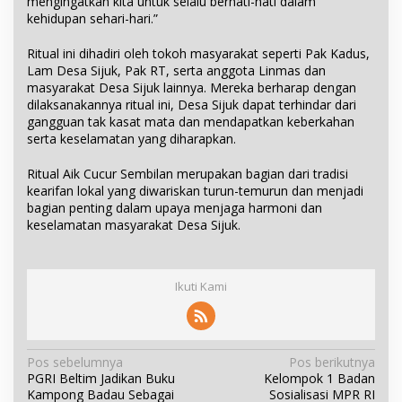
mengingatkan kita untuk selalu berhati-hati dalam
kehidupan sehari-hari.”
Ritual ini dihadiri oleh tokoh masyarakat seperti Pak Kadus,
Lam Desa Sijuk, Pak RT, serta anggota Linmas dan
masyarakat Desa Sijuk lainnya. Mereka berharap dengan
dilaksanakannya ritual ini, Desa Sijuk dapat terhindar dari
gangguan tak kasat mata dan mendapatkan keberkahan
serta keselamatan yang diharapkan.
Ritual Aik Cucur Sembilan merupakan bagian dari tradisi
kearifan lokal yang diwariskan turun-temurun dan menjadi
bagian penting dalam upaya menjaga harmoni dan
keselamatan masyarakat Desa Sijuk.
Ikuti Kami
N
Pos sebelumnya
Pos berikutnya
PGRI Beltim Jadikan Buku
Kelompok 1 Badan
a
Kampong Badau Sebagai
Sosialisasi MPR RI