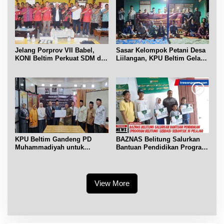
Jelang Porprov VII Babel,
Sasar Kelompok Petani Desa
KONI Beltim Perkuat SDM di
Liilangan, KPU Beltim Gelar
bidang keolahragaan
Sosdiklih
KPU Beltim Gandeng PD
BAZNAS Belitung Salurkan
Muhammadiyah untuk
Bantuan Pendidikan Program
Pendidikan Pemilih
Belitung Cerdas
View More