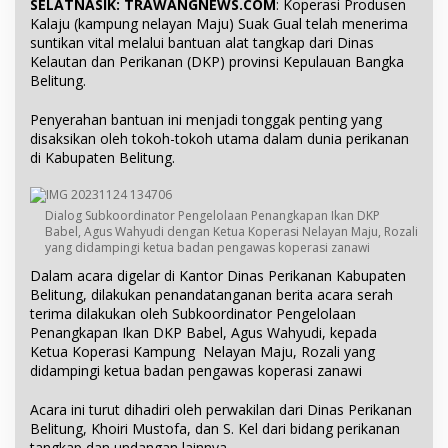
SELATNASIK: TRAWANGNEWS.COM
: Koperasi Produsen
Kalaju (kampung nelayan Maju) Suak Gual telah menerima
suntikan vital melalui bantuan alat tangkap dari Dinas
Kelautan dan Perikanan (DKP) provinsi Kepulauan Bangka
Belitung.
Penyerahan bantuan ini menjadi tonggak penting yang
disaksikan oleh tokoh-tokoh utama dalam dunia perikanan
di Kabupaten Belitung.
Dialog Subkoordinator Pengelolaan Penangkapan Ikan DKP
Babel, Agus Wahyudi dengan Ketua Koperasi Nelayan Maju, Rozali
yang didampingi ketua badan pengawas koperasi zanawi
Dalam acara digelar di Kantor Dinas Perikanan Kabupaten
Belitung, dilakukan penandatanganan berita acara serah
terima dilakukan oleh Subkoordinator Pengelolaan
Penangkapan Ikan DKP Babel, Agus Wahyudi, kepada
Ketua Koperasi Kampung Nelayan Maju, Rozali yang
didampingi ketua badan pengawas koperasi zanawi
Acara ini turut dihadiri oleh perwakilan dari Dinas Perikanan
Belitung, Khoiri Mustofa, dan S. Kel dari bidang perikanan
tangkap dan undangan lainnya.