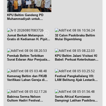
Belitung Cerdas
KPU Beltim Gandeng PD
Muhammadiyah untuk
Pendidikan Pemilih
Jumat Berkah Melampun
32 Calon Paskibraka Beltim
Gratis di Kediaman H. Pipit
Mulai Digembleng
Chandra Desa Air Seruk
Pemkab Beltim Terbitkan
KPU Beltim Jalani Visitasi KI
Surat Edaran Atur Penjualan
Babel: Perkuat Keterbukaan
BBM Subsidi
Informasi Publik
Kemenag Beltim dan FKUB
Festival Pangkallalang VII:
Verifikasi Lahan Gereja di
LAM Belitung Ajak Lestarikan
Simpang Renggiang
Budaya
Babinsa Serma Nelson
Serda Afrizal Kurniawan
Gultom Hadiri Festival
Dampingi Latihan Paskibra
Kelurahan Pangkal Lalang
Kecamatan Dendang