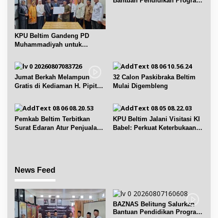
Bantuan Pendidikan Program
s
Belitung Cerdas
KPU Beltim Gandeng PD
Muhammadiyah untuk
Pendidikan Pemilih
Jumat Berkah Melampun
32 Calon Paskibraka Beltim
Gratis di Kediaman H. Pipit
Mulai Digembleng
Chandra Desa Air Seruk
Pemkab Beltim Terbitkan
KPU Beltim Jalani Visitasi KI
Surat Edaran Atur Penjualan
Babel: Perkuat Keterbukaan
BBM Subsidi
Informasi Publik
News Feed
BAZNAS Belitung Salurkan
Bantuan Pendidikan Program