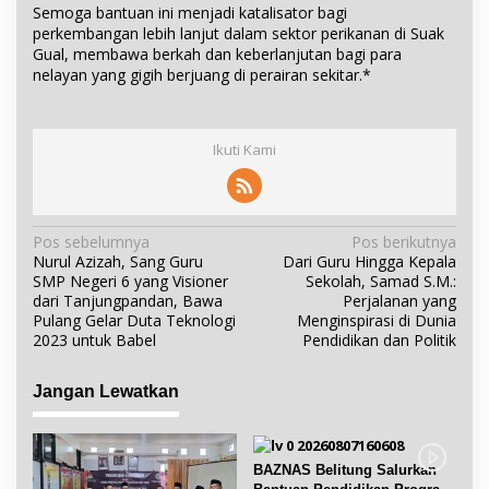
Semoga bantuan ini menjadi katalisator bagi
perkembangan lebih lanjut dalam sektor perikanan di Suak
Gual, membawa berkah dan keberlanjutan bagi para
nelayan yang gigih berjuang di perairan sekitar.*
Ikuti Kami
N
Pos sebelumnya
Pos berikutnya
Nurul Azizah, Sang Guru
Dari Guru Hingga Kepala
a
SMP Negeri 6 yang Visioner
Sekolah, Samad S.M.:
v
dari Tanjungpandan, Bawa
Perjalanan yang
i
Pulang Gelar Duta Teknologi
Menginspirasi di Dunia
2023 untuk Babel
Pendidikan dan Politik
g
a
Jangan Lewatkan
s
i
p
BAZNAS Belitung Salurkan
o