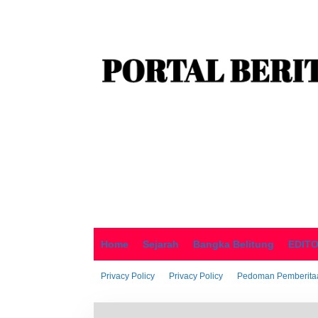
o
n
t
e
n
Home
Sejarah
Bangka Belitung
EDIT
Privacy Policy
Privacy Policy
Pedoman Pemberitaa