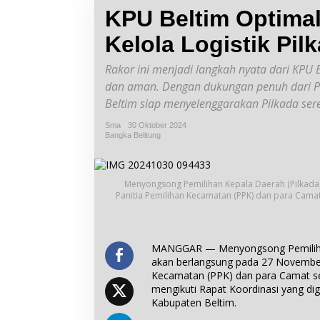
KPU Beltim Optimal
Kelola Logistik Pil
Rakor ini menjadi langkah nyata dari KPU B
dan aman. Dengan dukungan penuh dari Polr
Beltim siap menyelenggarakan Pilkada se
Sma
30 Oktober 2024
Bangka Belitung
Menyongsong Pemilihan Kepala Daerah (Pilkada
Panitia Pemilihan Kecamatan (PPK) dan para Camat
MANGGAR — Menyongsong Pemilihan 
akan berlangsung pada 27 November
Kecamatan (PPK) dan para Camat se
mengikuti Rapat Koordinasi yang di
Kabupaten Beltim.