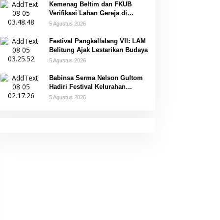
Kemenag Beltim dan FKUB
Verifikasi Lahan Gereja di
Simpang Renggiang
5 Agustus 2026
Festival Pangkallalang VII: LAM
Belitung Ajak Lestarikan Budaya
5 Agustus 2026
Babinsa Serma Nelson Gultom
Hadiri Festival Kelurahan
Pangkal Lalang
5 Agustus 2026