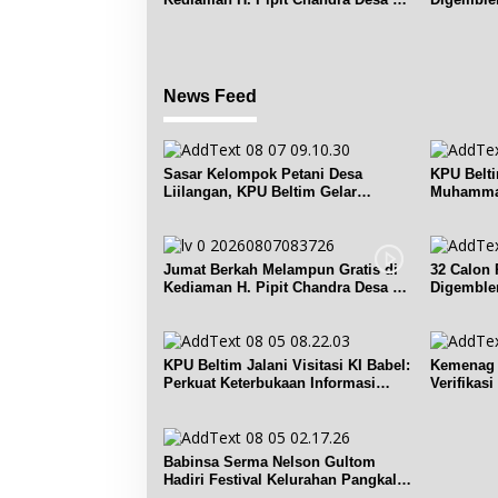
Seruk
News Feed
Sasar Kelompok Petani Desa
KPU Belt
Liilangan, KPU Beltim Gelar
Muhammad
Sosdiklih
Pemilih
Jumat Berkah Melampun Gratis di
32 Calon 
Kediaman H. Pipit Chandra Desa Air
Digemble
Seruk
KPU Beltim Jalani Visitasi KI Babel:
Kemenag 
Perkuat Keterbukaan Informasi
Verifikas
Publik
Renggian
Babinsa Serma Nelson Gultom
Hadiri Festival Kelurahan Pangkal
Lalang