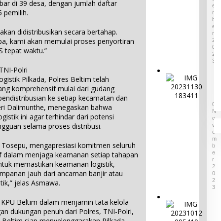
ar di 39 desa, dengan jumlah daftar
i
E
a
n
 pemilih.
M
k
B
t
B
E
u
kan didistribusikan secara bertahap.
R
e
M
tiba, kami akan memulai proses penyortiran
2
n
a
0
S tepat waktu.”
d
2
s
a
3
u
TNI-Polri
d
k
P
stik Pilkada, Polres Beltim telah
a
P
a
r
ng komprehensif mulai dari gudang
u
g
i
pendistribusian ke setiap kecamatan dan
3
l
e
0
P
Feri Dalimunthe, menegaskan bahwa
a
N
l
r
stik ini agar terhindar dari potensi
u
O
a
o
gguan selama proses distribusi.
V
B
r
v
E
e
M
a
i
wa Tosepu, mengapresiasi komitmen seluruh
l
B
n
n
E
i
tif dalam menjaga keamanan setiap tahapan
S
s
R
t
untuk memastikan keamanan logistik,
e
2
i
u
panan jauh dari ancaman banjir atau
0
n
B
n
2
tik,” jelas Asmawa.
i
a
3
g
d
b
,
i KPU Beltim dalam menjamin tata kelola
a
e
D
L
gan dukungan penuh dari Polres, TNI-Polri,
n
l
i
A
B
n Beltim siap menyelenggarakan Pilkada
T