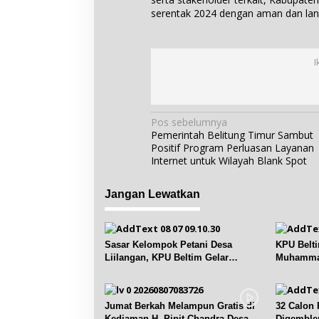
serentak 2024 dengan aman dan lan
I
N
Pos sebelumnya
Pemerintah Belitung Timur Sambut
a
Positif Program Perluasan Layanan
v
Internet untuk Wilayah Blank Spot
i
g
Jangan Lewatkan
a
s
i
Sasar Kelompok Petani Desa
KPU Belt
p
Liilangan, KPU Beltim Gelar
Muhammad
Sosdiklih
Pemilih
o
s
Jumat Berkah Melampun Gratis di
32 Calon 
Kediaman H. Pipit Chandra Desa Air
Digemble