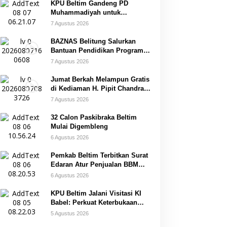
KPU Beltim Gandeng PD
Muhammadiyah untuk
Pendidikan Pemilih
7 Agustus 2026
BAZNAS Belitung Salurkan
Bantuan Pendidikan Program
Belitung Cerdas
7 Agustus 2026
Jumat Berkah Melampun Gratis
di Kediaman H. Pipit Chandra
Desa Air Seruk
7 Agustus 2026
32 Calon Paskibraka Beltim
Mulai Digembleng
6 Agustus 2026
Pemkab Beltim Terbitkan Surat
Edaran Atur Penjualan BBM
Subsidi
6 Agustus 2026
KPU Beltim Jalani Visitasi KI
Babel: Perkuat Keterbukaan
Informasi Publik
5 Agustus 2026