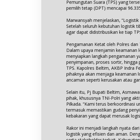
Pemungutan Suara (TPS) yang terseb
pemilih tetap (DPT) mencapai 96.335
Marwansyah menjelaskan, “Logistik a
Setelah seluruh kebutuhan logistik 
agar dapat didistribusikan ke tiap TP
Pengamanan Ketat oleh Polres dan 
Dalam upaya menjamin keamanan logi
menyiapkan langkah pengamanan ya
penyimpanan, proses sortir, hingga 
TPS. Kapolres Beltim, AKBP Indra 
pihaknya akan menjaga keamanan logi
ancaman seperti kerusakan atau gan
Selain itu, Pj Bupati Beltim, Asma
pihak, khususnya TNI-Polri yang ak
Pilkada. “Kami terus berkoordinasi 
termasuk memastikan gudang penyim
kebakaran yang dapat merusak logis
Rakor ini menjadi langkah nyata dar
logistik yang efisien dan aman. Den
serta stakeholder terkait, Kabupate