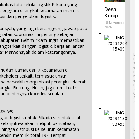
ahas tata kelola logistik Pilkada yang
Desa
lenggara di tingkat kecamatan memiliki
Keciput
si dan pengelolaan logistik.
Raih
18 November
2024
Juara III
ansyah, yang juga bertanggung jawab pada
giatan koordinasi ini penting sebagai
di ADWI
E
 Kabupaten Beltim. “Kami ingin memastikan
2024:
m
ng terkait dengan logistik, berjalan lancar
Pratiwi
p
4
ujar Marwansyah dalam keterangannya,
Perucha
a
D
,S.S.,M.H
E
t
S
.,NL.P,
W
E
PPK dan Camat dari 7 kecamatan di
Kepala
a
M
keholder terkait, termasuk unsur
B
r
Desa
E
pa perwakilan organisasi perangkat daerah
i
Keciput
R
ngka Belitung, Husin, juga turut hadir
s
2
Sampaik
an pentingnya koordinasi dalam
a
0
an rasa
2
n
syukurn
3
B
ya atas
u
 ke TPS
I
penghar
d
n logistik untuk Pilkada serentak telah
k
gaan ini.
a
selanjutnya akan meliputi pendataan,
o
1
y
 hingga distribusi ke seluruh kecamatan
n
D
a
E
endiri memiliki total 192 Tempat
P
T
S