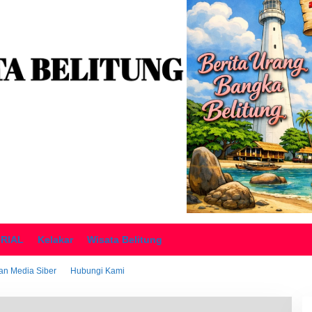
ORIAL
Kelakar
Wisata Belitung
n Media Siber
Hubungi Kami