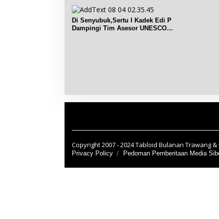
Di Senyubuk,Sertu I Kadek Edi P
Dampingi Tim Asesor UNESCO
Global Geopark
Copyright 2007 - 2024 Tabloid Bulanan Trawang & t
Privacy Policy
Pedoman Pemberitaan Media Sib