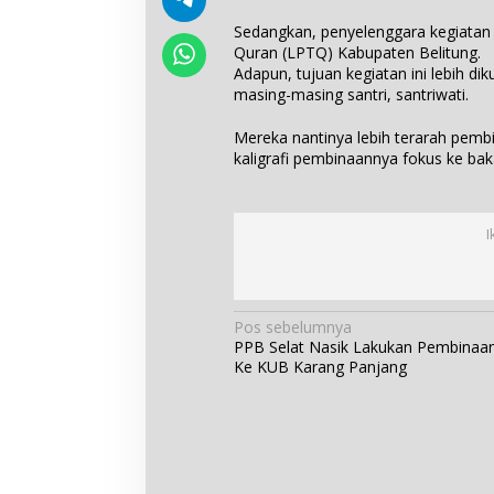
Sedangkan, penyelenggara kegiatan
Quran (LPTQ) Kabupaten Belitung.
Adapun, tujuan kegiatan ini lebih di
masing-masing santri, santriwati.
Mereka nantinya lebih terarah pemb
kaligrafi pembinaannya fokus ke b
I
N
Pos sebelumnya
PPB Selat Nasik Lakukan Pembinaa
a
Ke KUB Karang Panjang
v
i
g
a
s