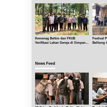
Kemenag Beltim dan FKUB
Festival 
Verifikasi Lahan Gereja di Simpang
Belitung 
Renggiang
News Feed