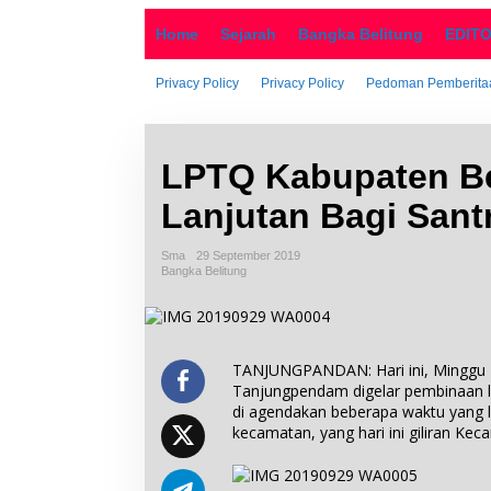
o
n
Home
Sejarah
Bangka Belitung
EDIT
t
e
n
Privacy Policy
Privacy Policy
Pedoman Pemberitaa
LPTQ Kabupaten Be
Lanjutan Bagi Sant
Sma
29 September 2019
Bangka Belitung
TANJUNGPANDAN: Hari ini, Minggu 2
Tanjungpendam digelar pembinaan la
di agendakan beberapa waktu yang la
kecamatan, yang hari ini giliran Ke