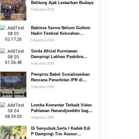
Belitung Ajak Lestarikan Budaya
5 Agustus 2026
Babinsa Serma Nelson Gultom
Hadiri Festival Kelurahan
Pangkal Lalang
5 Agustus 2026
Serda Afrizal Kurniawan
Dampingi Latihan Paskibra
Kecamatan Dendang
5 Agustus 2026
Pemprov Babel Sosialisasikan
Rencana Penerbitan IPR di
Gantung
5 Agustus 2026
Lomba Komentar Terbaik Video
Pahlawan Hanandjoeddin bagi
Siswa
4 Agustus 2026
Di Senyubuk,Sertu I Kadek Edi
P Dampingi Tim Asesor