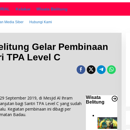
ORIAL
Kelakar
Wisata Belitung
n Media Siber
Hubungi Kami
litung Gelar Pembinaan
ri TPA Level C
Desa Keciput Raih Juara III di ADWI
2024: Pratiwi
Perucha,S.S.,M.H.,NL.P, Kepala
Di Bangka Belitung, Wisata Belitung
|
18 November
2024
Desa Keciput Sampaikan rasa
syukurnya atas penghargaan ini.
Wisata
9 September 2019, di Mesjid Al Ihram
Belitung
njutan bagi Santri TPA Level C yang sudah
lu. Kegiatan pembinaan ini dibagi per
camatan Badau.