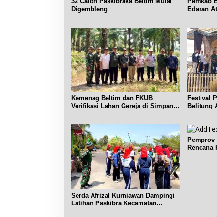
32 Calon Paskibraka Beltim Mulai
Pemkab Be
Digembleng
Edaran A
Subsidi
Kemenag Beltim dan FKUB
Festival 
Verifikasi Lahan Gereja di Simpang
Belitung 
Renggiang
Pemprov B
Rencana P
Serda Afrizal Kurniawan Dampingi
Latihan Paskibra Kecamatan
Dendang