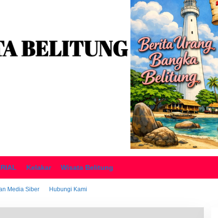
ORIAL
Kelakar
Wisata Belitung
n Media Siber
Hubungi Kami