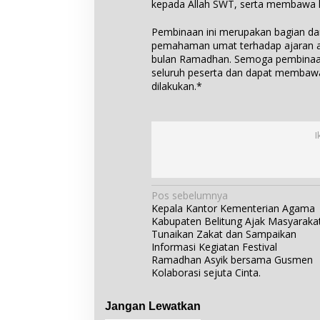
kepada Allah SWT, serta membawa 
Pembinaan ini merupakan bagian da
pemahaman umat terhadap ajaran 
bulan Ramadhan. Semoga pembinaan
seluruh peserta dan dapat membawa
dilakukan.*
I
N
Pos sebelumnya
Kepala Kantor Kementerian Agama
a
Kabupaten Belitung Ajak Masyaraka
v
Tunaikan Zakat dan Sampaikan
i
Informasi Kegiatan Festival
Ramadhan Asyik bersama Gusmen
g
Kolaborasi sejuta Cinta.
a
s
Jangan Lewatkan
i