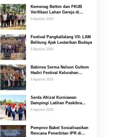
Kemenag Beltim dan FKUB
Verifikasi Lahan Gereja di
Simpang Renggiang
5 Agustus 2026
Festival Pangkallalang VII: LAM
Belitung Ajak Lestarikan Budaya
5 Agustus 2026
Babinsa Serma Nelson Gultom
Hadiri Festival Kelurahan
Pangkal Lalang
5 Agustus 2026
Serda Afrizal Kurniawan
Dampingi Latihan Paskibra
Kecamatan Dendang
5 Agustus 2026
Pemprov Babel Sosialisasikan
Rencana Penerbitan IPR di