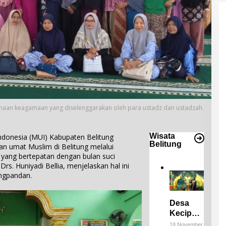
aan keagamaan yang diselenggarakan oleh para ustadz dan ustadzah.
Wisata
onesia (MUI) Kabupaten Belitung
Belitung
n umat Muslim di Belitung melalui
ang bertepatan dengan bulan suci
rs. Huniyadi Bellia, menjelaskan hal ini
ungpandan.
Desa
Keciput
Raih
18 November