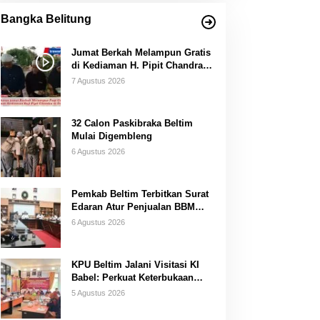
Bangka Belitung
Jumat Berkah Melampun Gratis
di Kediaman H. Pipit Chandra
Desa Air Seruk
7 Agustus 2026
32 Calon Paskibraka Beltim
Mulai Digembleng
6 Agustus 2026
Pemkab Beltim Terbitkan Surat
Edaran Atur Penjualan BBM
Subsidi
6 Agustus 2026
KPU Beltim Jalani Visitasi KI
Babel: Perkuat Keterbukaan
Informasi Publik
5 Agustus 2026