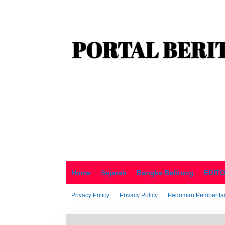
o
n
t
e
n
Home
Sejarah
Bangka Belitung
EDIT
Privacy Policy
Privacy Policy
Pedoman Pemberitaa