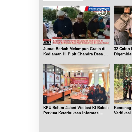
p
o
s
Jumat Berkah Melampun Gratis di
32 Calon 
Kediaman H. Pipit Chandra Desa Air
Digemble
Seruk
KPU Beltim Jalani Visitasi KI Babel:
Kemenag 
Perkuat Keterbukaan Informasi
Verifikas
Publik
Renggian