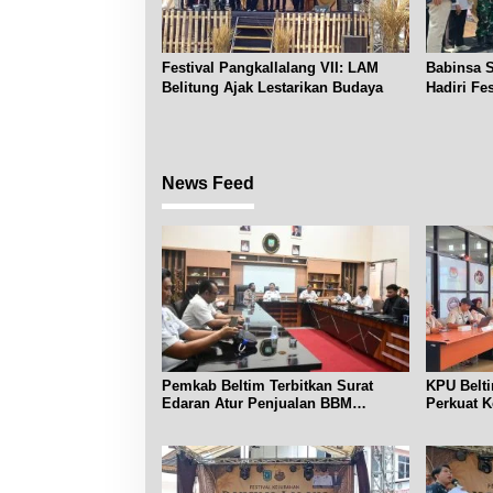
Festival Pangkallalang VII: LAM
Babinsa 
Belitung Ajak Lestarikan Budaya
Hadiri Fe
Lalang
News Feed
Pemkab Beltim Terbitkan Surat
KPU Belti
Edaran Atur Penjualan BBM
Perkuat K
Subsidi
Publik