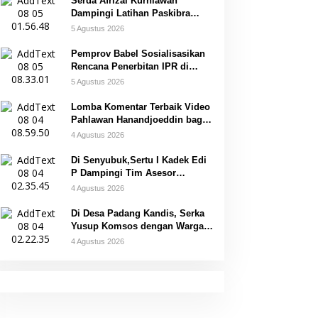
Serda Afrizal Kurniawan
Dampingi Latihan Paskibra
Kecamatan Dendang
5 Agustus 2026
Pemprov Babel Sosialisasikan
Rencana Penerbitan IPR di
Gantung
5 Agustus 2026
Lomba Komentar Terbaik Video
Pahlawan Hanandjoeddin bagi
Siswa
4 Agustus 2026
Di Senyubuk,Sertu I Kadek Edi
P Dampingi Tim Asesor
UNESCO Global Geopark
4 Agustus 2026
Di Desa Padang Kandis, Serka
Yusup Komsos dengan Warga
Binaannya
4 Agustus 2026