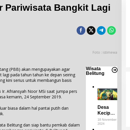
Pariwisata Bangkit Lagi
Desa Keciput Raih Juara III di ADWI
2024: Pratiwi
Perucha,S.S.,M.H.,NL.P, Kepala
Di Bangka Belitung, Wisata Belitung
|
18 November
2024
Desa Keciput Sampaikan rasa
Foto : istimewa
syukurnya atas penghargaan ini.
Wisata
tang (PBB) akan mengupayakan agar
Belitung
it lagi pada tahun tahun ke depan seiring
ng kini serius untuk membangun basis
 Ir. Afriansyah Noor MSi saat jumpa pers
asa kemarin, 24 September 2019.
Desa
uar biasa dalam hal pantai putih dan
Keciput
k.
Raih
18 November
2024
Juara III
ata Belitung dan siap bantu pemkab dalam