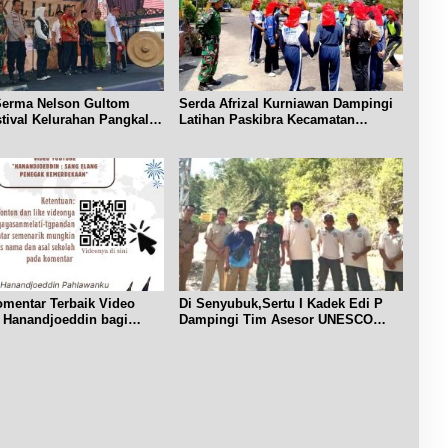
b
M
a
u
a
r
d
l
i
a
a
w
y
m
i
a
K
s
Serma Nelson Gultom
Serda Afrizal Kurniawan Dampingi
a
e
a
stival Kelurahan Pangkal
Latihan Paskibra Kecamatan
n
m
Dendang
t
R
e
a
I
r
B
i
e
a
l
h
i
a
t
n
u
U
n
r
g
mentar Terbaik Video
Di Senyubuk,Sertu I Kadek Edi P
a
.
 Hanandjoeddin bagi
Dampingi Tim Asesor UNESCO
n
Global Geopark
g
P
e
s
i
s