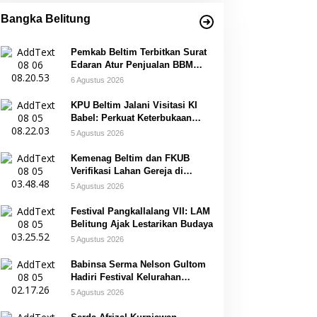
Bangka Belitung
Pemkab Beltim Terbitkan Surat
Edaran Atur Penjualan BBM
Subsidi
6 Agustus 2026
KPU Beltim Jalani Visitasi KI
Babel: Perkuat Keterbukaan
Informasi Publik
5 Agustus 2026
Kemenag Beltim dan FKUB
Verifikasi Lahan Gereja di
Simpang Renggiang
5 Agustus 2026
Festival Pangkallalang VII: LAM
Belitung Ajak Lestarikan Budaya
5 Agustus 2026
Babinsa Serma Nelson Gultom
Hadiri Festival Kelurahan
Pangkal Lalang
5 Agustus 2026