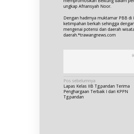
mempromosikan Belitung dalam peng
ungkap Afriansyah Noor.
Dengan hadirnya muktamar PBB di Be
ketimpahan berkah sehingga dengan
mengenai potensi dan daerah wisata
daerah.*trawangnews.com
I
N
Pos sebelumnya
Lapas Kelas IIB Tg.pandan Terima
a
Penghargaan Terbaik I dari KPPN
v
Tg.pandan
i
g
a
s
i