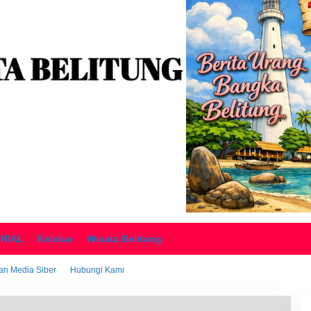
ORIAL
Kelakar
Wisata Belitung
n Media Siber
Hubungi Kami