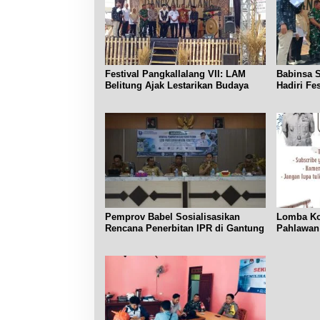
Festival Pangkallalang VII: LAM
Babinsa 
Belitung Ajak Lestarikan Budaya
Hadiri Fe
Lalang
Pemprov Babel Sosialisasikan
Lomba Ko
Rencana Penerbitan IPR di Gantung
Pahlawan
Siswa