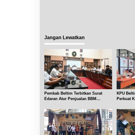
Jangan Lewatkan
Pemkab Beltim Terbitkan Surat
KPU Belti
Edaran Atur Penjualan BBM
Perkuat K
Subsidi
Publik