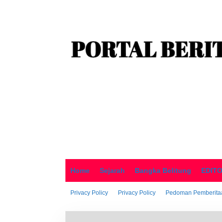
o
n
t
e
n
Home
Sejarah
Bangka Belitung
EDIT
Privacy Policy
Privacy Policy
Pedoman Pemberitaa