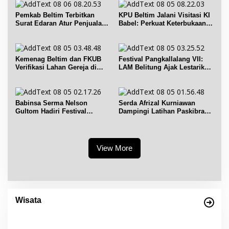
Pemkab Beltim Terbitkan
KPU Beltim Jalani Visitasi KI
Surat Edaran Atur Penjualan
Babel: Perkuat Keterbukaan
BBM Subsidi
Informasi Publik
Kemenag Beltim dan FKUB
Festival Pangkallalang VII:
Verifikasi Lahan Gereja di
LAM Belitung Ajak Lestarikan
Simpang Renggiang
Budaya
Babinsa Serma Nelson
Serda Afrizal Kurniawan
Gultom Hadiri Festival
Dampingi Latihan Paskibra
Kelurahan Pangkal Lalang
Kecamatan Dendang
View More
Empat Warisan Budaya Tak Benda dari
Provinsi Babel Terima Sertifikat dan
Wisata
Penghargaan dari Menteri Pendidikan dan
Di Bangka Belitung, Wisata Belitung
|
4 Desember 2023
Kebudayaan RI