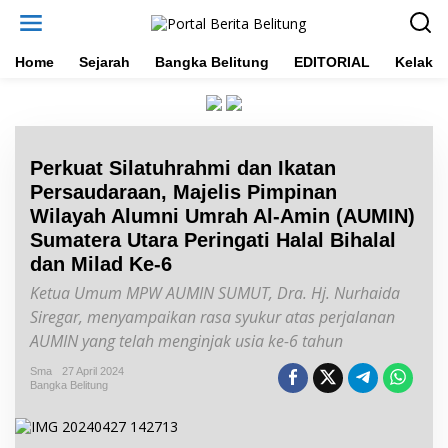
L
e
w
a
Home
Sejarah
Bangka Belitung
EDITORIAL
Kelakar
t
i
k
e
k
Perkuat Silatuhrahmi dan Ikatan
o
n
Persaudaraan, Majelis Pimpinan
t
Wilayah Alumni Umrah Al-Amin (AUMIN)
e
Sumatera Utara Peringati Halal Bihalal
n
dan Milad Ke-6
Ketua Umum MPW AUMIN SUMUT, Dra. Hj. Nurhaida
Siregar, menyampaikan rasa syukur atas perjalanan
AUMIN yang telah menginjak usia ke-6 tahun
Sma
27 April 2024
Bangka Belitung