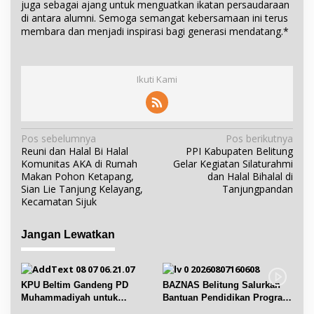
juga sebagai ajang untuk menguatkan ikatan persaudaraan
di antara alumni. Semoga semangat kebersamaan ini terus
membara dan menjadi inspirasi bagi generasi mendatang.*
Ikuti Kami
N
Pos sebelumnya
Pos berikutnya
Reuni dan Halal Bi Halal
PPI Kabupaten Belitung
a
Komunitas AKA di Rumah
Gelar Kegiatan Silaturahmi
v
Makan Pohon Ketapang,
dan Halal Bihalal di
i
Sian Lie Tanjung Kelayang,
Tanjungpandan
Kecamatan Sijuk
g
a
Jangan Lewatkan
s
i
p
KPU Beltim Gandeng PD
BAZNAS Belitung Salurkan
o
Muhammadiyah untuk
Bantuan Pendidikan Program
s
Pendidikan Pemilih
Belitung Cerdas