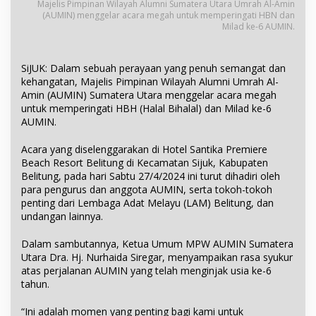
Majelis Pimpinan Wilayah Alumni Sumatera Utara Umrah Al-Amin
(AUMIN) menggelar acara megah untuk memperingati HBN dan
Milad ke-6 AUMIN.
SiJUK: Dalam sebuah perayaan yang penuh semangat dan
kehangatan, Majelis Pimpinan Wilayah Alumni Umrah Al-
Amin (AUMIN) Sumatera Utara menggelar acara megah
untuk memperingati HBH (Halal Bihalal) dan Milad ke-6
AUMIN.
Acara yang diselenggarakan di Hotel Santika Premiere
Beach Resort Belitung di Kecamatan Sijuk, Kabupaten
Belitung, pada hari Sabtu 27/4/2024 ini turut dihadiri oleh
para pengurus dan anggota AUMIN, serta tokoh-tokoh
penting dari Lembaga Adat Melayu (LAM) Belitung, dan
undangan lainnya.
Dalam sambutannya, Ketua Umum MPW AUMIN Sumatera
Utara Dra. Hj. Nurhaida Siregar, menyampaikan rasa syukur
atas perjalanan AUMIN yang telah menginjak usia ke-6
tahun.
“Ini adalah momen yang penting bagi kami untuk