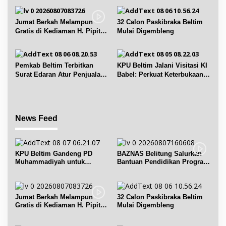
Jumat Berkah Melampun
32 Calon Paskibraka Beltim
Gratis di Kediaman H. Pipit
Mulai Digembleng
Chandra Desa Air Seruk
Pemkab Beltim Terbitkan
KPU Beltim Jalani Visitasi KI
Surat Edaran Atur Penjualan
Babel: Perkuat Keterbukaan
BBM Subsidi
Informasi Publik
News Feed
KPU Beltim Gandeng PD
BAZNAS Belitung Salurkan
Muhammadiyah untuk
Bantuan Pendidikan Program
Pendidikan Pemilih
Belitung Cerdas
Jumat Berkah Melampun
32 Calon Paskibraka Beltim
Gratis di Kediaman H. Pipit
Mulai Digembleng
Chandra Desa Air Seruk