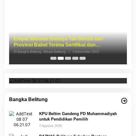
I
S
p
Di 
KPU Beltim Gandeng PD Muhammadiyah
untuk Pendidikan Pemilih
Bangka Belitung
KPU Beltim Gandeng PD Muhammadiyah
untuk Pendidikan Pemilih
7 Agustus 2026