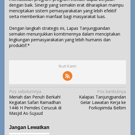
dengan baik. Sinergi yang semakin erat diharapkan mampu
menciptakan sistem pemasyarakatan yang lebih efektif
serta memberikan manfaat bagi masyarakat luas.
Dengan langkah strategis ini, Lapas Tanjungpandan
semakin menunjukkan komitmennya dalam menciptakan
lingkungan pemasyarakatan yang lebih humanis dan
produktif.*
Ikuti Kami
N
Pos sebelumnya
Pos berikutnya
Meriah dan Penuh Berkah!
Kalapas Tanjungpandan
a
Kegiatan Safari Ramadhan
Gelar Lawatan Kerja ke
v
1446 H Pemdes Cerucuk di
Forkopimda Beltim
i
Masjid As-Sujuud
g
a
Jangan Lewatkan