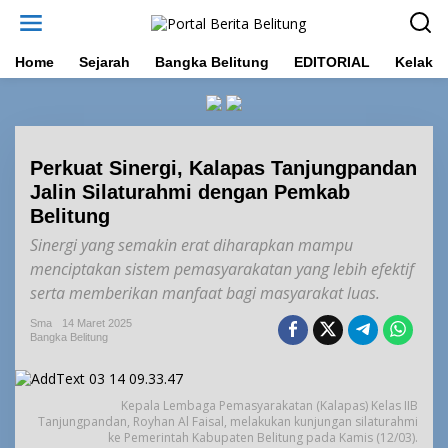
L
e
w
a
Home
Sejarah
Bangka Belitung
EDITORIAL
Kelakar
t
i
k
e
k
Perkuat Sinergi, Kalapas Tanjungpandan
o
n
Jalin Silaturahmi dengan Pemkab
t
Belitung
e
n
Sinergi yang semakin erat diharapkan mampu
menciptakan sistem pemasyarakatan yang lebih efektif
serta memberikan manfaat bagi masyarakat luas.
Sma
14 Maret 2025
Bangka Belitung
Kepala Lembaga Pemasyarakatan (Kalapas) Kelas IIB
Tanjungpandan, Royhan Al Faisal, melakukan kunjungan silaturahmi
ke Pemerintah Kabupaten Belitung pada Kamis (12/03).