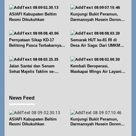
s
i
p
ASIAFI Kabupaten Beltim
Kunjungi Bukit Peramun,
Resmi Dikukuhkan
Darmansyah Husein Dorong
o
Geosite Babel Naik Kelas
s
Pernyataan Sikap KD-17
Semarak HUT ke-81 RI di
Belitong Pasca Terbakarnya
Desa Air Saga: Dari UMKM
Fasilitas PT. TImah Tbk
hingga Sejumlah Lomba
Jalan Santai dan Senam
Kembali Beroperasi,
Sehat Majelis Taklim se-
Maskapai Wings Air Layani
Kecamatan Sijuk
Rute Belitung-Pangkalpinang
News Feed
ASIAFI Kabupaten Beltim
Kunjungi Bukit Peramun,
Resmi Dikukuhkan
Darmansyah Husein Dorong
Geosite Babel Naik Kelas