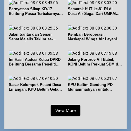
Pernyataan Sikap KD-17
Semarak HUT ke-81 RI di
Belitong Pasca Terbakarnya
Desa Air Saga: Dari UMKM
Fasilitas PT. TImah Tbk
hingga Sejumlah Lomba
Jalan Santai dan Senam
Kembali Beroperasi,
Sehat Majelis Taklim se-
Maskapai Wings Air Layani
Kecamatan Sijuk
Rute Belitung-Pangkalpinang
Ini Hasil Audesi Ketua DPRD
Jelang Porprov VII Babel,
Belitung Bersama Peneliti
KONI Beltim Perkuat SDM di
IPB dan Prancis
bidang keolahragaan
Sasar Kelompok Petani Desa
KPU Beltim Gandeng PD
Liilangan, KPU Beltim Gelar
Muhammadiyah untuk
Sosdiklih
Pendidikan Pemilih
View More