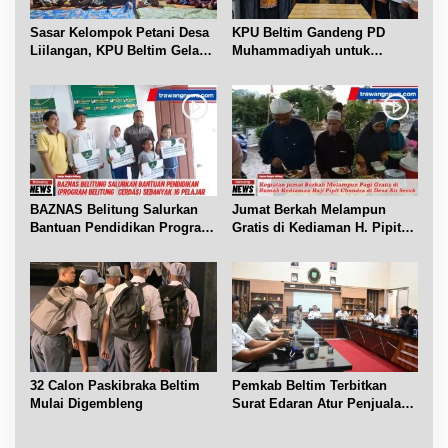
Sasar Kelompok Petani Desa
KPU Beltim Gandeng PD
Liilangan, KPU Beltim Gelar
Muhammadiyah untuk
Sosdiklih
Pendidikan Pemilih
BAZNAS Belitung Salurkan
Jumat Berkah Melampun
Bantuan Pendidikan Program
Gratis di Kediaman H. Pipit
Belitung Cerdas
Chandra Desa Air Seruk
32 Calon Paskibraka Beltim
Pemkab Beltim Terbitkan
Mulai Digembleng
Surat Edaran Atur Penjualan
BBM Subsidi