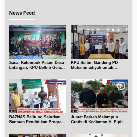
News Feed
Sasar Kelompok Petani Desa
KPU Beltim Gandeng PD
Liilangan, KPU Beltim Gelar
Muhammadiyah untuk
Sosdiklih
Pendidikan Pemilih
BAZNAS Belitung Salurkan
Jumat Berkah Melampun
Bantuan Pendidikan Program
Gratis di Kediaman H. Pipit
Belitung Cerdas
Chandra Desa Air Seruk