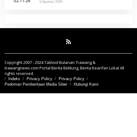
5 Agustus 2026
Copyright 2007 - 2024 Tabloid Bulanan Trawang &
trawangnews.com Portal Berita Belitung, Berita Kearifan Lokal All
rights reserved.
Indeks
Privacy Policy
Privacy Policy
Pedoman Pemberitaan Media Siber
Hubungi Kami