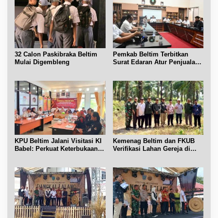
32 Calon Paskibraka Beltim
Pemkab Beltim Terbitkan
Mulai Digembleng
Surat Edaran Atur Penjualan
BBM Subsidi
KPU Beltim Jalani Visitasi KI
Kemenag Beltim dan FKUB
Babel: Perkuat Keterbukaan
Verifikasi Lahan Gereja di
Informasi Publik
Simpang Renggiang