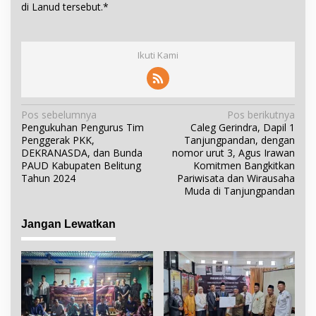
di Lanud tersebut.*
Ikuti Kami
N
Pos sebelumnya
Pos berikutnya
Pengukuhan Pengurus Tim
Caleg Gerindra, Dapil 1
a
Penggerak PKK,
Tanjungpandan, dengan
v
DEKRANASDA, dan Bunda
nomor urut 3, Agus Irawan
i
PAUD Kabupaten Belitung
Komitmen Bangkitkan
Tahun 2024
Pariwisata dan Wirausaha
g
Muda di Tanjungpandan
a
s
Jangan Lewatkan
i
p
o
s