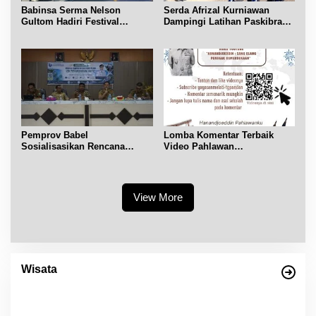
Babinsa Serma Nelson
Serda Afrizal Kurniawan
Gultom Hadiri Festival
Dampingi Latihan Paskibra
Kelurahan Pangkal Lalang
Kecamatan Dendang
Pemprov Babel
Lomba Komentar Terbaik
Sosialisasikan Rencana
Video Pahlawan
Penerbitan IPR di Gantung
Hanandjoeddin bagi Siswa
View More
Empat Warisan Budaya Tak Benda dari
Provinsi Babel Terima Sertifikat dan
Wisata
Penghargaan dari Menteri Pendidikan dan
Di Bangka Belitung, Wisata Belitung
|
4 Desember 2023
Kebudayaan RI