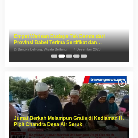
I
S
p
Di 
Jumat Berkah Melampun Gratis di Kediaman H.
Pipit Chandra Desa Air Seruk