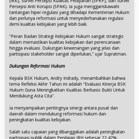
(IKK), Survei Persepsi Kualitas Pelayanan (SPKP), dan Survei
Persepsi Anti Korupsi (SPAK). Ia juga menggarisbawahi
tantangan hiper-regulasi yang dihadapi Kementerian Hukum
dan perlunya reformasi untuk menyederhanakan regulasi
demi kualitas kebijakan yang lebih baik.
“Peran Badan Strategi Kebijakan Hukum sangat strategis
dalam memastikan kualitas kebijakan dari perencanaan
hingga evaluasi. Dukungan kewenangan yang jelas dan
partisipasi stakeholder sangat diperlukan,” ujar Supratman.
Dukungan Reformasi Hukum
Kepala BSK Hukum, Andry Indrady, menambahkan bahwa
tema Refleksi Akhir Tahun ini adalah “Evaluasi Kinerja BSK
Hukum Guna Meningkatkan Kualitas Berbasis Bukti Untuk
Mendukung Asta Cita”.
Ia menyampaikan pentingnya sinergi antara pusat dan
daerah dalam mendukung reformasi hukum dan
peningkatan kualitas kebijakan.
Salah satu capaian yang dibanggakan adalah peningkatan
partisipasi publik dalam Penilaian IRH sebesar 22,42%,