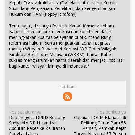
Kepala Divisi Administrasi (Dwi Harnanto), serta Kepala
Subbidang Pengkajian, Penelitian, dan Pengembangan
Hukum dan HAM (Poppy Rinafany).
Tentu saja,, diraihnya Prestasi Kanwil Kemenkumham
Babel ini menjadi bukti dedikasi dan komitmen dalam
meningkatkan kualitas pelayanan publik, mendukung
reformasi hukum, serta menguatkan zona integritas
menuju Wilayah Bebas dari Korupsi (WBK) dan Wilayah
Birokrasi Bersih dan Melayani (WBBM). Kanwil Babel
sukses mengharumkan nama daerah dan menjadi inspirasi
bagi kantor wilayah lainnya di Indonesia.*
Ikuti Kami
N
Pos sebelumnya
Pos berikutnya
Dua anggota DPRD Belitung
Capaian POPM Filariasis di
a
Sudiyanto S.Pd.I dan Izar
Belitung Timur Baru 55
v
Abdullah Reses ke Kelurahan
Persen, Pemkab Kejar
i
Pangkal Lalang
Target Nasional 85 Persen