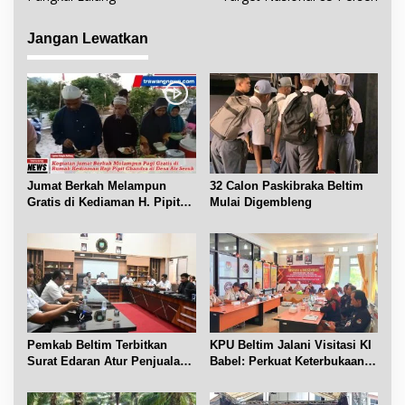
g
a
Jangan Lewatkan
s
i
p
o
s
Jumat Berkah Melampun
32 Calon Paskibraka Beltim
Gratis di Kediaman H. Pipit
Mulai Digembleng
Chandra Desa Air Seruk
Pemkab Beltim Terbitkan
KPU Beltim Jalani Visitasi KI
Surat Edaran Atur Penjualan
Babel: Perkuat Keterbukaan
BBM Subsidi
Informasi Publik