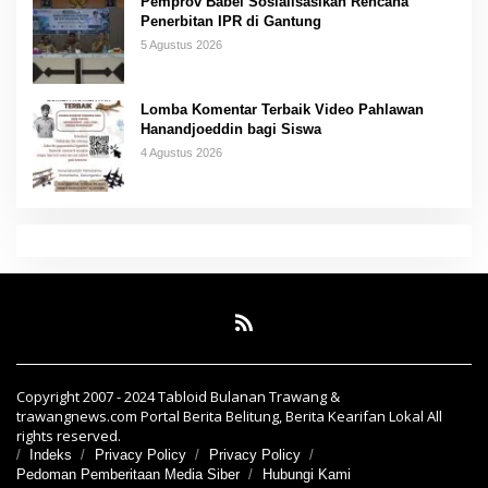
Pemprov Babel Sosialisasikan Rencana
Penerbitan IPR di Gantung
5 Agustus 2026
Lomba Komentar Terbaik Video Pahlawan
Hanandjoeddin bagi Siswa
4 Agustus 2026
Copyright 2007 - 2024 Tabloid Bulanan Trawang &
trawangnews.com Portal Berita Belitung, Berita Kearifan Lokal All
rights reserved.
Indeks
Privacy Policy
Privacy Policy
Pedoman Pemberitaan Media Siber
Hubungi Kami