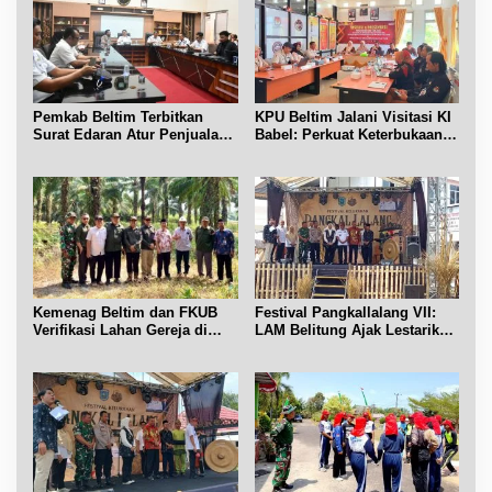
Pemkab Beltim Terbitkan
KPU Beltim Jalani Visitasi KI
Surat Edaran Atur Penjualan
Babel: Perkuat Keterbukaan
BBM Subsidi
Informasi Publik
Kemenag Beltim dan FKUB
Festival Pangkallalang VII:
Verifikasi Lahan Gereja di
LAM Belitung Ajak Lestarikan
Simpang Renggiang
Budaya