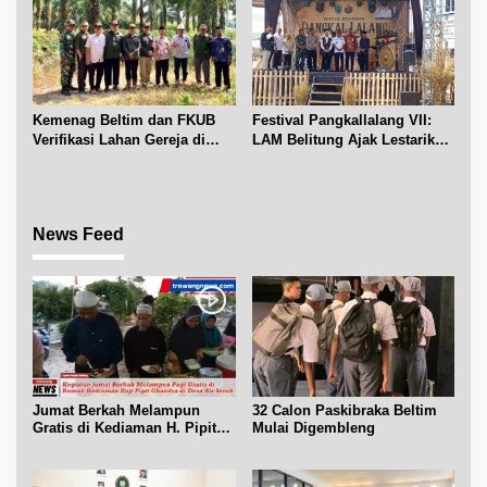
Kemenag Beltim dan FKUB
Festival Pangkallalang VII:
Verifikasi Lahan Gereja di
LAM Belitung Ajak Lestarikan
Simpang Renggiang
Budaya
News Feed
Jumat Berkah Melampun
32 Calon Paskibraka Beltim
Gratis di Kediaman H. Pipit
Mulai Digembleng
Chandra Desa Air Seruk