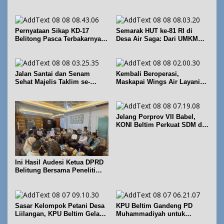
Geosite Babel Naik Kelas
Pernyataan Sikap KD-17
Semarak HUT ke-81 RI di
Belitong Pasca Terbakarnya
Desa Air Saga: Dari UMKM
Fasilitas PT. TImah Tbk
hingga Sejumlah Lomba
Jalan Santai dan Senam
Kembali Beroperasi,
Sehat Majelis Taklim se-
Maskapai Wings Air Layani
Kecamatan Sijuk
Rute Belitung-Pangkalpinang
Jelang Porprov VII Babel,
KONI Beltim Perkuat SDM di
bidang keolahragaan
Ini Hasil Audesi Ketua DPRD
Belitung Bersama Peneliti
IPB dan Prancis
Sasar Kelompok Petani Desa
KPU Beltim Gandeng PD
Liilangan, KPU Beltim Gelar
Muhammadiyah untuk
Sosdiklih
Pendidikan Pemilih