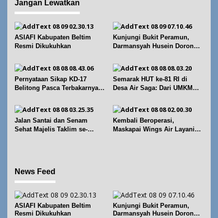
Jangan Lewatkan
s
i
p
ASIAFI Kabupaten Beltim
Kunjungi Bukit Peramun,
o
Resmi Dikukuhkan
Darmansyah Husein Dorong
s
Geosite Babel Naik Kelas
Pernyataan Sikap KD-17
Semarak HUT ke-81 RI di
Belitong Pasca Terbakarnya
Desa Air Saga: Dari UMKM
Fasilitas PT. TImah Tbk
hingga Sejumlah Lomba
Jalan Santai dan Senam
Kembali Beroperasi,
Sehat Majelis Taklim se-
Maskapai Wings Air Layani
Kecamatan Sijuk
Rute Belitung-Pangkalpinang
News Feed
ASIAFI Kabupaten Beltim
Kunjungi Bukit Peramun,
Resmi Dikukuhkan
Darmansyah Husein Dorong