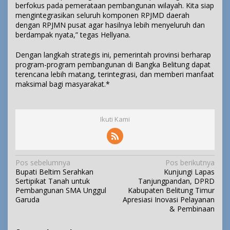
berfokus pada pemerataan pembangunan wilayah. Kita siap
mengintegrasikan seluruh komponen RPJMD daerah
dengan RPJMN pusat agar hasilnya lebih menyeluruh dan
berdampak nyata,” tegas Hellyana.
Dengan langkah strategis ini, pemerintah provinsi berharap
program-program pembangunan di Bangka Belitung dapat
terencana lebih matang, terintegrasi, dan memberi manfaat
maksimal bagi masyarakat.*
Ikuti Kami
N
Pos sebelumnya
Pos berikutnya
Bupati Beltim Serahkan
Kunjungi Lapas
a
Sertipikat Tanah untuk
Tanjungpandan, DPRD
v
Pembangunan SMA Unggul
Kabupaten Belitung Timur
i
Garuda
Apresiasi Inovasi Pelayanan
& Pembinaan
g
a