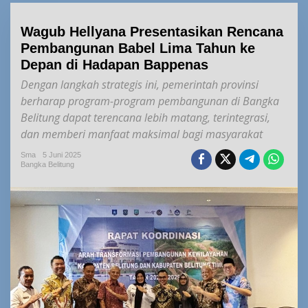
Wagub Hellyana Presentasikan Rencana
Pembangunan Babel Lima Tahun ke
Depan di Hadapan Bappenas
Dengan langkah strategis ini, pemerintah provinsi
berharap program-program pembangunan di Bangka
Belitung dapat terencana lebih matang, terintegrasi,
dan memberi manfaat maksimal bagi masyarakat
Sma
5 Juni 2025
Bangka Belitung