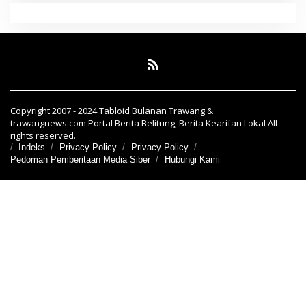
Copyright 2007 - 2024 Tabloid Bulanan Trawang &
trawangnews.com Portal Berita Belitung, Berita Kearifan Lokal All
rights reserved.
Indeks
Privacy Policy
Privacy Policy
Pedoman Pemberitaan Media Siber
Hubungi Kami