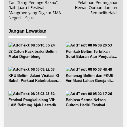
Tari “Sang Penjage Bakau”,
Pelatihan Penanganan
a
Raih Juara I Festival
Hewan Qurban dan Juru
v
Mangrove yang Digelar SMA
Sembelih Halal
i
Negeri 1 Sijuk
g
a
Jangan Lewatkan
s
i
p
32 Calon Paskibraka Beltim
Pemkab Beltim Terbitkan
Mulai Digembleng
Surat Edaran Atur Penjualan
o
BBM Subsidi
s
KPU Beltim Jalani Visitasi KI
Kemenag Beltim dan FKUB
Babel: Perkuat Keterbukaan
Verifikasi Lahan Gereja di
Informasi Publik
Simpang Renggiang
Festival Pangkallalang VII:
Babinsa Serma Nelson
LAM Belitung Ajak Lestarikan
Gultom Hadiri Festival
Budaya
Kelurahan Pangkal Lalang