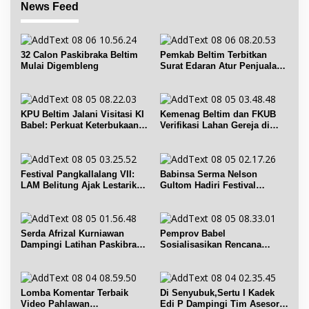
News Feed
32 Calon Paskibraka Beltim
Pemkab Beltim Terbitkan
Mulai Digembleng
Surat Edaran Atur Penjualan
BBM Subsidi
KPU Beltim Jalani Visitasi KI
Kemenag Beltim dan FKUB
Babel: Perkuat Keterbukaan
Verifikasi Lahan Gereja di
Informasi Publik
Simpang Renggiang
Festival Pangkallalang VII:
Babinsa Serma Nelson
LAM Belitung Ajak Lestarikan
Gultom Hadiri Festival
Budaya
Kelurahan Pangkal Lalang
Serda Afrizal Kurniawan
Pemprov Babel
Dampingi Latihan Paskibra
Sosialisasikan Rencana
Kecamatan Dendang
Penerbitan IPR di Gantung
Lomba Komentar Terbaik
Di Senyubuk,Sertu I Kadek
Video Pahlawan
Edi P Dampingi Tim Asesor