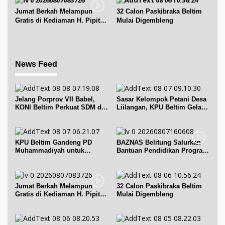
Jumat Berkah Melampun
32 Calon Paskibraka Beltim
Gratis di Kediaman H. Pipit
Mulai Digembleng
Chandra Desa Air Seruk
News Feed
Jelang Porprov VII Babel,
Sasar Kelompok Petani Desa
KONI Beltim Perkuat SDM di
Liilangan, KPU Beltim Gelar
bidang keolahragaan
Sosdiklih
KPU Beltim Gandeng PD
BAZNAS Belitung Salurkan
Muhammadiyah untuk
Bantuan Pendidikan Program
Pendidikan Pemilih
Belitung Cerdas
Jumat Berkah Melampun
32 Calon Paskibraka Beltim
Gratis di Kediaman H. Pipit
Mulai Digembleng
Chandra Desa Air Seruk