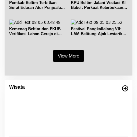
Pemkab Beltim Terbitkan
KPU Beltim Jalani Visitasi KI
Surat Edaran Atur Penjualan
Babel: Perkuat Keterbukaan
BBM Subsidi
Informasi Publik
Kemenag Beltim dan FKUB
Festival Pangkallalang VII:
Verifikasi Lahan Gereja di
LAM Belitung Ajak Lestarikan
Simpang Renggiang
Budaya
View More
Empat Warisan Budaya Tak Benda dari
Provinsi Babel Terima Sertifikat dan
Wisata
Penghargaan dari Menteri Pendidikan dan
Di Bangka Belitung, Wisata Belitung
|
4 Desember 2023
Kebudayaan RI