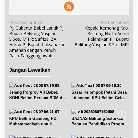
N
Pos sebelumnya
Pos berikutnya
Pj. Gubenur Babel Lantik Pj.
Kepala Kemenag Kab.
a
Bupati Belitung Yuspian
Belitung Hadiri Acara
v
S.Sos, M I R: Safrizal ZA
Pelantikan Pj. Bupati
i
Harap Pj Bupati Laksanakan
Belitung Yuspian S.Sos MIR
Amanah dengan Penuh
g
Rasa Tanggungjawab
a
s
Jangan Lewatkan
i
p
o
Jelang Porprov VII Babel,
Sasar Kelompok Petani Desa
s
KONI Beltim Perkuat SDM di
Liilangan, KPU Beltim Gelar
bidang keolahragaan
Sosdiklih
KPU Beltim Gandeng PD
BAZNAS Belitung Salurkan
Muhammadiyah untuk
Bantuan Pendidikan Program
Pendidikan Pemilih
Belitung Cerdas