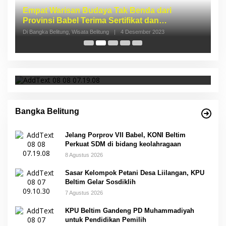
I
S
p
Di 
Jelang Porprov VII Babel, KONI Beltim Perkuat
SDM di bidang keolahragaan
Bangka Belitung
Jelang Porprov VII Babel, KONI Beltim
Perkuat SDM di bidang keolahragaan
8 Agustus 2026
Sasar Kelompok Petani Desa Liilangan, KPU
Beltim Gelar Sosdiklih
7 Agustus 2026
KPU Beltim Gandeng PD Muhammadiyah
untuk Pendidikan Pemilih