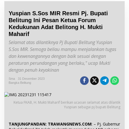
Yuspian S.Sos MIR Resmi Pj. Bupati
Belitung Ini Pesan Ketua Forum
Kedukunan Adat Belitong H. Mukti
Maharif
Selamat atas dilantiknya Pj Bupati Belitung Yuspian
S.Sos MIR. Semoga beliau mampu menjalankan tugas
dan kewenangannya dengan baik sesuai dengan
peraturan perundangan yang berlaku," ucap Mukti
dengan penuh keyakinan
Sma
31 Desember 2023
Bangka Belitung
Ketua FKAB, H. Mukti Maharif berikan ucaoan selamat atas dilantik
Yuspian sebagai pj bupati Belitung
TANJUNGPANDAN: TRAWANGNEWS.COM
: – Pj. Gubernur