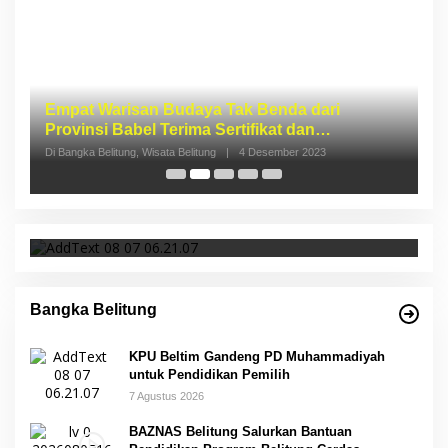
I
S
p
Di 
KPU Beltim Gandeng PD Muhammadiyah
untuk Pendidikan Pemilih
Bangka Belitung
KPU Beltim Gandeng PD Muhammadiyah
untuk Pendidikan Pemilih
7 Agustus 2026
BAZNAS Belitung Salurkan Bantuan