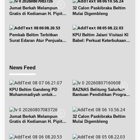
s
Jumat Berkah Melampun
32 Calon Paskibraka Beltim
Gratis di Kediaman H. Pipit
Mulai Digembleng
Chandra Desa Air Seruk
Pemkab Beltim Terbitkan
KPU Beltim Jalani Visitasi KI
Surat Edaran Atur Penjualan
Babel: Perkuat Keterbukaan
BBM Subsidi
Informasi Publik
News Feed
KPU Beltim Gandeng PD
BAZNAS Belitung Salurkan
Muhammadiyah untuk
Bantuan Pendidikan Program
Pendidikan Pemilih
Belitung Cerdas
Jumat Berkah Melampun
32 Calon Paskibraka Beltim
Gratis di Kediaman H. Pipit
Mulai Digembleng
Chandra Desa Air Seruk