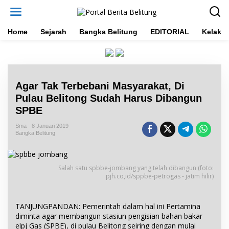
L
e
w
a
Home
Sejarah
Bangka Belitung
EDITORIAL
Kelakar
t
i
k
e
k
Agar Tak Terbebani Masyarakat, Di
o
n
Pulau Belitong Sudah Harus Dibangun
t
SPBE
e
n
Sma
8 Januari 2019
Bangka Belitung
Salah satu spbbe-jombang yang telah dibangun (foto:
pjh.co,id/sppbe-petrogas - jatim hilir)
TANJUNGPANDAN: Pemerintah dalam hal ini Pertamina
diminta agar membangun stasiun pengisian bahan bakar
elpj Gas (SPBE), di pulau Belitong seiring dengan mulai