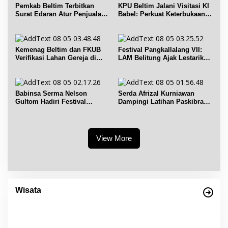
Pemkab Beltim Terbitkan
KPU Beltim Jalani Visitasi KI
Surat Edaran Atur Penjualan
Babel: Perkuat Keterbukaan
BBM Subsidi
Informasi Publik
Kemenag Beltim dan FKUB
Festival Pangkallalang VII:
Verifikasi Lahan Gereja di
LAM Belitung Ajak Lestarikan
Simpang Renggiang
Budaya
Babinsa Serma Nelson
Serda Afrizal Kurniawan
Gultom Hadiri Festival
Dampingi Latihan Paskibra
Kelurahan Pangkal Lalang
Kecamatan Dendang
View More
Empat Warisan Budaya Tak Benda dari
Provinsi Babel Terima Sertifikat dan
Wisata
Penghargaan dari Menteri Pendidikan dan
Di Bangka Belitung, Wisata Belitung
|
4 Desember 2023
Kebudayaan RI