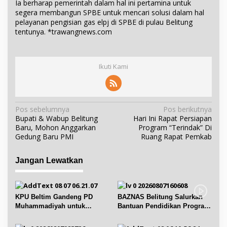
Ia berharap pemerintah dalam hal ini pertamina untuk
segera membangun SPBE untuk mencari solusi dalam hal
pelayanan pengisian gas elpj di SPBE di pulau Belitung
tentunya. *trawangnews.com
Ikuti Kami
N
Pos sebelumnya
Pos berikutnya
Bupati & Wabup Belitung
Hari Ini Rapat Persiapan
a
Baru, Mohon Anggarkan
Program “Terindak” Di
v
Gedung Baru PMI
Ruang Rapat Pemkab
i
g
Jangan Lewatkan
a
s
i
KPU Beltim Gandeng PD
BAZNAS Belitung Salurkan
p
Muhammadiyah untuk
Bantuan Pendidikan Program
Pendidikan Pemilih
Belitung Cerdas
o